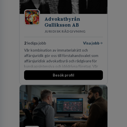
Advokatbyrån
Gulliksson AB
JURIDISK RÅDGIVNING
2
lediga jobb
Visa jobb
Vår kombination av immaterialrätt och
affärsjuridik gör oss till förstahandsvalet som
affärsjuridisk advokatbyrå och rådgivare för
kunskapsintensiva och idédrivna företag. Vår
expertis inom IP-tillgångar har gett oss en
Besök profil
marknadsledande position. Våra klienter väljer
oss för den kompetens som krävs för att
skydda, utveckla och kommersialisera
företagets viktigaste tillgångar.