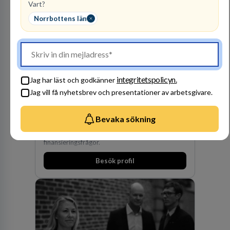
Vart?
effektiv och gränsöverskridande nordisk
expertis. På vårt kontor i centrala Stockholm är
Norrbottens län
vi idag drygt 240 medarbetare.
Kommuninvest
integritetspolicyn.
KOMMUNFINANSIERING
Jag har läst och godkänner
Jag vill få nyhetsbrev och presentationer av arbetsgivare.
1
lediga jobb
Visa jobb
Kommuninvest är en medlemsorganisation som
Bevaka sökning
utifrån en kommunal värdegrund verkningsfullt
företräder den kommunala sektorn i
finansieringsfrågor.
Besök profil