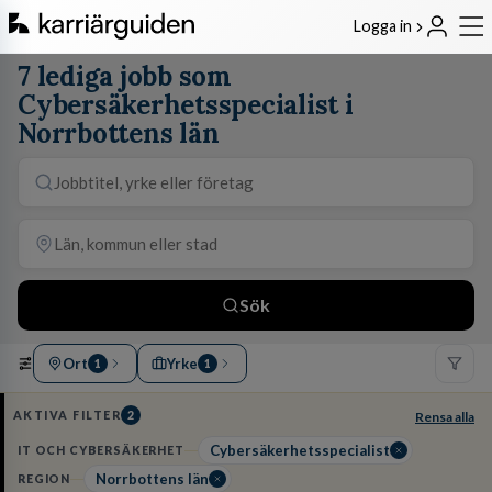
Logga in
7 lediga jobb som
Cybersäkerhetsspecialist i
Norrbottens län
Sök
Ort
Yrke
1
1
AKTIVA FILTER
2
Rensa alla
Cybersäkerhetsspecialist
IT OCH CYBERSÄKERHET
Norrbottens län
REGION