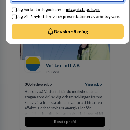
Besök profil
integritetspolicyn.
Jag har läst och godkänner
Jag vill få nyhetsbrev och presentationer av arbetsgivare.
Bevaka sökning
Vattenfall AB
ENERGI
305
lediga jobb
Visa jobb
Hos oss på Vattenfall får du möjlighet att ta
stegen som driver dig och utvecklingen framåt.
En av våra främsta utmaningar är att hitta nya,
effektiva och förnybara energikällor för
en hållbar framtid. För att lyckas behöver vi bli
fler medarbetare som vill göra skillnad.
Besök profil