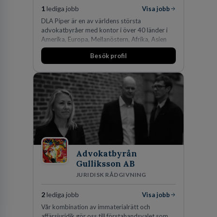
1
lediga jobb
Visa jobb
DLA Piper är en av världens största
advokatbyråer med kontor i över 40 länder i
Amerika, Europa, Mellanöstern, Afrika, Asien
och Oceanien. Vi är specialister inom
Besök profil
affärsjuridikens alla områden och vi har några
av världens ledande bolag som klienter. Med
fler än 450 jurister på fem kontor i Stockholm,
Köpenhamn, Århus, Oslo och Helsingfors kan vi
på DLA Piper erbjuda våra klienter en unik,
effektiv och gränsöverskridande nordisk
expertis. På vårt kontor i centrala Stockholm är
vi idag drygt 240 medarbetare.
Advokatbyrån
Gulliksson AB
JURIDISK RÅDGIVNING
2
lediga jobb
Visa jobb
Vår kombination av immaterialrätt och
affärsjuridik gör oss till förstahandsvalet som