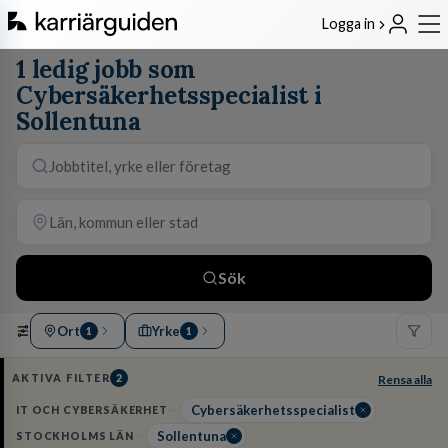
Logga in
1 ledig jobb som
Cybersäkerhetsspecialist i
Sollentuna
Sök
Ort
Yrke
1
1
AKTIVA FILTER
2
Rensa alla
Cybersäkerhetsspecialist
IT OCH CYBERSÄKERHET
Sollentuna
STOCKHOLMS LÄN