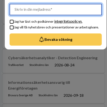
Tullverket söker informationssäkerhetspecialist
2026-08-23
TULLVERKET
Stockholms län
integritetspolicyn.
Jag har läst och godkänner
Jag vill få nyhetsbrev och presentationer av arbetsgivare.
Drifttekniker inom Windows till Regeringskansliet
Bevaka sökning
2026-08-16
Regeringskansliet
Stockholms län
Cybersäkerhetsanalytiker - Detection Engineering
2026-08-24
Trafikverket
Stockholms län
Informationssäkerhetsansvarig till
Energiföretagen
2026-09-18
Bravura Sverige AB
Stockholms län