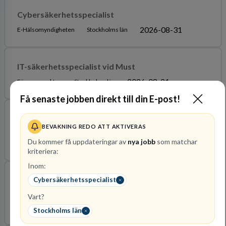
Cybersäkerhetsspecialist
2026-08-31
E-Hälsomyndigheten
Stockholms län
IT-säkerhetsspecialist vid Must
2026-08-21
Försvarsmakten
Stockholms län
Få senaste jobben direkt till din E-post!
Senior Security Engineer - Network Security (CISSP)
BEVAKNING REDO ATT AKTIVERAS
H & M Hennes & Mauritz Gbc AB
Stockholms län
Du kommer få uppdateringar av
nya jobb
som matchar
2026-08-15
kriteriera:
Inom:
Är du en OT-säkerhetsexpert som vill förändra
Cybersäkerhetsspecialist
spelplanen?
Vart?
2026-08-31
Barona Professionals AB
Stockholms län
Stockholms län