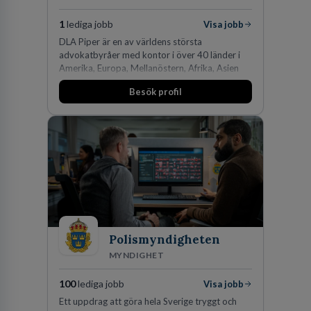
1
lediga jobb
Visa jobb
DLA Piper är en av världens största
advokatbyråer med kontor i över 40 länder i
Amerika, Europa, Mellanöstern, Afrika, Asien
och Oceanien. Vi är specialister inom
Besök profil
affärsjuridikens alla områden och vi har några
av världens ledande bolag som klienter. Med
fler än 450 jurister på fem kontor i Stockholm,
Köpenhamn, Århus, Oslo och Helsingfors kan vi
på DLA Piper erbjuda våra klienter en unik,
effektiv och gränsöverskridande nordisk
expertis. På vårt kontor i centrala Stockholm är
vi idag drygt 240 medarbetare.
Polismyndigheten
MYNDIGHET
100
lediga jobb
Visa jobb
Ett uppdrag att göra hela Sverige tryggt och