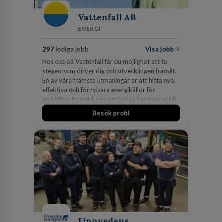
Vattenfall AB
ENERGI
297
lediga jobb
Visa jobb
Hos oss på Vattenfall får du möjlighet att ta
stegen som driver dig och utvecklingen framåt.
En av våra främsta utmaningar är att hitta nya,
effektiva och förnybara energikällor för
en hållbar framtid. För att lyckas behöver vi bli
fler medarbetare som vill göra skillnad.
Besök profil
Finnvedens