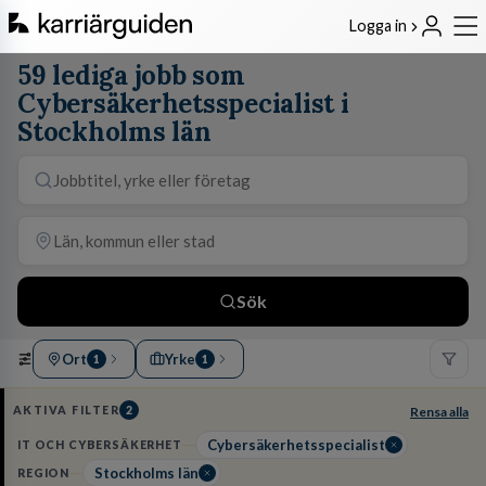
Logga in
59 lediga jobb som
Cybersäkerhetsspecialist i
Stockholms län
Sök
Ort
Yrke
1
1
AKTIVA FILTER
2
Rensa alla
Cybersäkerhetsspecialist
IT OCH CYBERSÄKERHET
Stockholms län
REGION