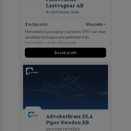
Lastvagnar AB
ÅTERFÖRSÄLJARE
1
lediga jobb
Visa jobb
Finnvedens Lastvagnar startades 1997 när man
särskilde lastvagnsverksamheten från
personbilar på den dåvarande
huvudanläggningen i Värnamo. Sedan dess har
Besök profil
man expanderat kraftigt genom ett antal
förvärv i närliggande distrikt.Idag är bolaget
den största privata återförsäljaren av Volvo
Lastvagnar och finns representerade på 20
orter i södra Sverige.
Advokatfirma DLA
Piper Sweden KB
ADVOKATBYRÅER