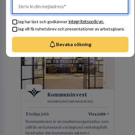
stegen som driver dig och utvecklingen framåt.
En av våra främsta utmaningar är att hitta nya,
effektiva och förnybara energikällor för
en hållbar framtid. För att lyckas behöver vi bli
integritetspolicyn.
Jag har läst och godkänner
fler medarbetare som vill göra skillnad.
Jag vill få nyhetsbrev och presentationer av arbetsgivare.
Besök profil
Bevaka sökning
Kommuninvest
KOMMUNFINANSIERING
1
lediga jobb
Visa jobb
Kommuninvest är en medlemsorganisation som
utifrån en kommunal värdegrund verkningsfullt
företräder den kommunala sektorn i