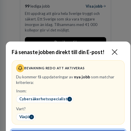
99
lediga jobb
Visa jobb
Ett uppdrag att göra hela Sverige tryggt och
säkert. Ett Sverige som ska vara tryggare
imorgon än idag. Tillsammans med 41 000
kollegor gör vi det möjligt.
Besök profil
Få senaste jobben direkt till din E-post!
BEVAKNING REDO ATT AKTIVERAS
Du kommer få uppdateringar av
nya jobb
som matchar
kriteriera:
Inom:
Cybersäkerhetsspecialist
Vattenfall AB
Vart?
ENERGI
Växjö
161
lediga jobb
Visa jobb
Hos oss på Vattenfall får du möjlighet att ta