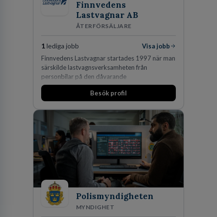
Finnvedens
Lastvagnar AB
ÅTERFÖRSÄLJARE
1
lediga jobb
Visa jobb
Finnvedens Lastvagnar startades 1997 när man
särskilde lastvagnsverksamheten från
personbilar på den dåvarande
huvudanläggningen i Värnamo. Sedan dess har
Besök profil
man expanderat kraftigt genom ett antal
förvärv i närliggande distrikt.Idag är bolaget
den största privata återförsäljaren av Volvo
Lastvagnar och finns representerade på 20
orter i södra Sverige.
Polismyndigheten
MYNDIGHET