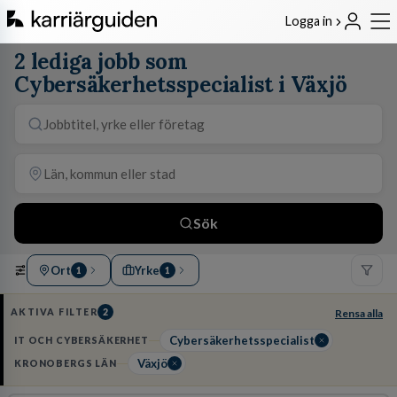
Logga in
2 lediga jobb som
Cybersäkerhetsspecialist i Växjö
Sök
Ort
Yrke
1
1
AKTIVA FILTER
2
Rensa alla
Cybersäkerhetsspecialist
IT OCH CYBERSÄKERHET
Växjö
KRONOBERGS LÄN