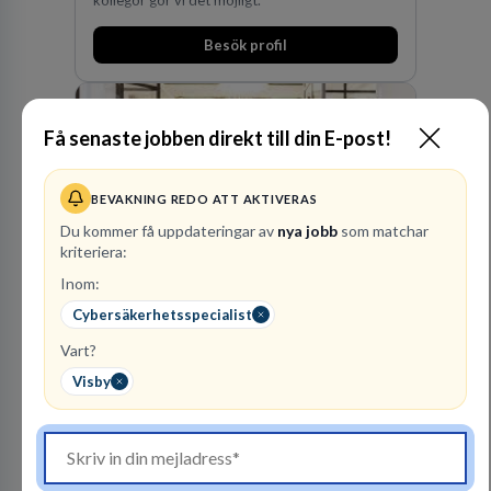
Besök profil
Få senaste jobben direkt till din E-post!
BEVAKNING REDO ATT AKTIVERAS
Du kommer få uppdateringar av
nya jobb
som matchar
kriteriera:
Kommuninvest
Inom:
KOMMUNFINANSIERING
Cybersäkerhetsspecialist
Vart?
1
lediga jobb
Visa jobb
Visby
Kommuninvest är en medlemsorganisation som
utifrån en kommunal värdegrund verkningsfullt
företräder den kommunala sektorn i
finansieringsfrågor.
Besök profil