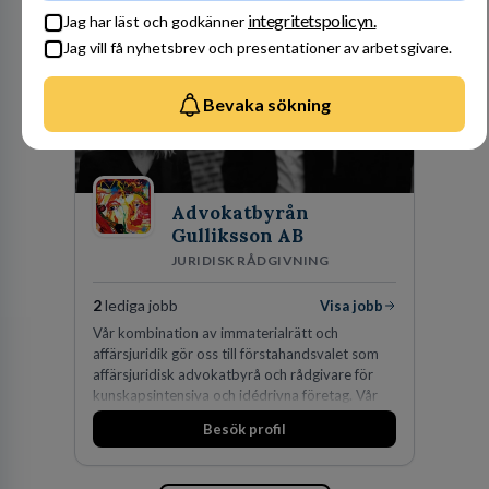
integritetspolicyn.
Jag har läst och godkänner
Jag vill få nyhetsbrev och presentationer av arbetsgivare.
Bevaka sökning
Advokatbyrån
Gulliksson AB
JURIDISK RÅDGIVNING
2
lediga jobb
Visa jobb
Vår kombination av immaterialrätt och
affärsjuridik gör oss till förstahandsvalet som
affärsjuridisk advokatbyrå och rådgivare för
kunskapsintensiva och idédrivna företag. Vår
expertis inom IP-tillgångar har gett oss en
Besök profil
marknadsledande position. Våra klienter väljer
oss för den kompetens som krävs för att
skydda, utveckla och kommersialisera