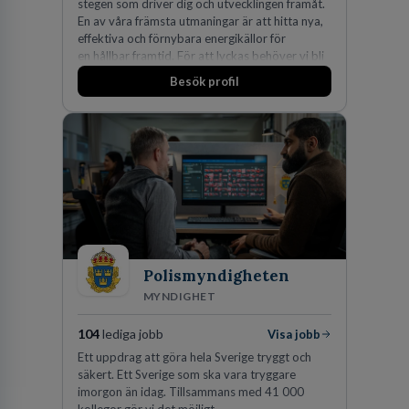
stegen som driver dig och utvecklingen framåt.
En av våra främsta utmaningar är att hitta nya,
effektiva och förnybara energikällor för
en hållbar framtid. För att lyckas behöver vi bli
fler medarbetare som vill göra skillnad.
Besök profil
Polismyndigheten
MYNDIGHET
104
lediga jobb
Visa jobb
Ett uppdrag att göra hela Sverige tryggt och
säkert. Ett Sverige som ska vara tryggare
imorgon än idag. Tillsammans med 41 000
kollegor gör vi det möjligt.