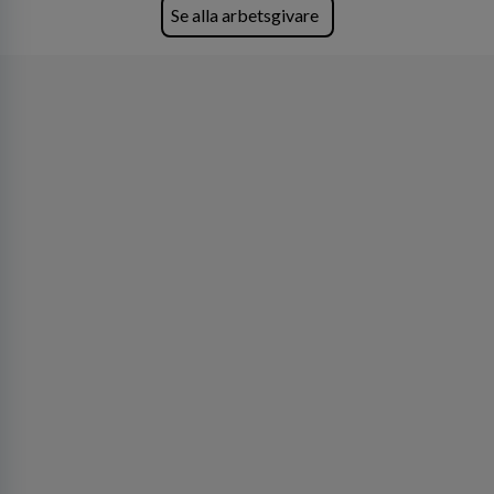
företagets viktigaste tillgångar.
Se alla arbetsgivare