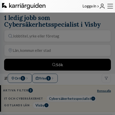
Logga in
1 ledig jobb som
Cybersäkerhetsspecialist i Visby
Sök
Ort
Yrke
1
1
AKTIVA FILTER
2
Rensa alla
Cybersäkerhetsspecialist
IT OCH CYBERSÄKERHET
Visby
GOTLANDS LÄN