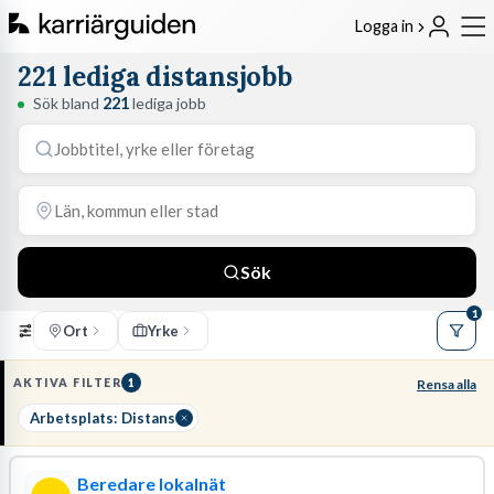
Logga in
221 lediga distansjobb
Sök bland
221
lediga jobb
Sök
1
Ort
Yrke
AKTIVA FILTER
1
Rensa alla
Arbetsplats: Distans
Beredare lokalnät