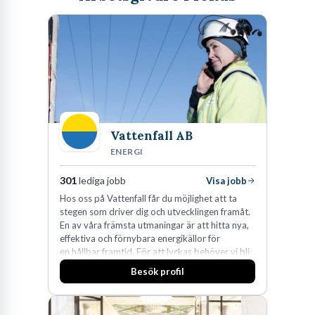
Vattenfall AB
ENERGI
301
lediga jobb
Visa jobb
Hos oss på Vattenfall får du möjlighet att ta
stegen som driver dig och utvecklingen framåt.
En av våra främsta utmaningar är att hitta nya,
effektiva och förnybara energikällor för
en hållbar framtid. För att lyckas behöver vi bli
fler medarbetare som vill göra skillnad.
Besök profil