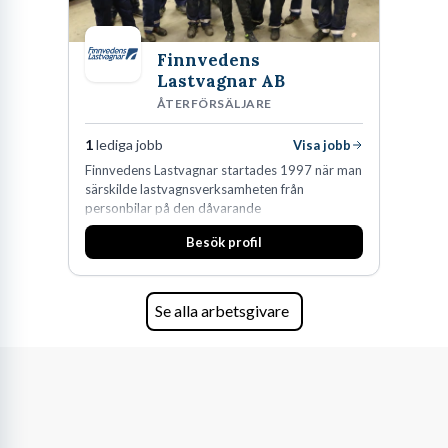
Finnvedens
Lastvagnar AB
ÅTERFÖRSÄLJARE
1
lediga jobb
Visa jobb
Finnvedens Lastvagnar startades 1997 när man
särskilde lastvagnsverksamheten från
personbilar på den dåvarande
huvudanläggningen i Värnamo. Sedan dess har
Besök profil
man expanderat kraftigt genom ett antal
förvärv i närliggande distrikt.Idag är bolaget
den största privata återförsäljaren av Volvo
Lastvagnar och finns representerade på 20
Se alla arbetsgivare
orter i södra Sverige.