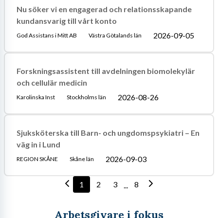
Nu söker vi en engagerad och relationsskapande
kundansvarig till vårt konto
2026-09-05
God Assistans i Mitt AB
Västra Götalands län
Forskningsassistent till avdelningen biomolekylär
och cellulär medicin
2026-08-26
Karolinska Inst
Stockholms län
Sjuksköterska till Barn- och ungdomspsykiatri – En
väg in i Lund
2026-09-03
REGION SKÅNE
Skåne län
1
2
3
8
...
Arbetsgivare i fokus