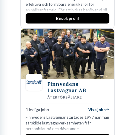
effektiva och förnybara energikällor för
en hållbar framtid. För att lyckas behöver vi bli
fler medarbetare som vill göra skillnad.
Besök profil
Finnvedens
Lastvagnar AB
ÅTERFÖRSÄLJARE
1
lediga jobb
Visa jobb
Finnvedens Lastvagnar startades 1997 när man
särskilde lastvagnsverksamheten från
personbilar på den dåvarande
huvudanläggningen i Värnamo. Sedan dess har