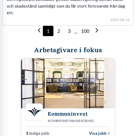
och skadestånd samtidigt som du får stort förtroende från dag
ett.
2026-08-16
1
2
3
100
...
Arbetsgivare i fokus
Kommuninvest
KOMMUNFINANSIERING
1
lediga jobb
Visa jobb