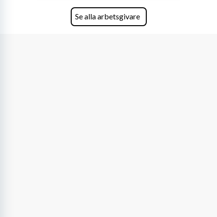
fler än 450 jurister på fem kontor i Stockholm,
Köpenhamn, Århus, Oslo och Helsingfors kan vi
Se alla arbetsgivare
på DLA Piper erbjuda våra klienter en unik,
effektiv och gränsöverskridande nordisk
expertis. På vårt kontor i centrala Stockholm är
vi idag drygt 240 medarbetare.