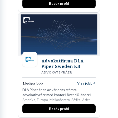
Besök profil
man expanderat kraftigt genom ett antal
förvärv i närliggande distrikt.Idag är bolaget
den största privata återförsäljaren av Volvo
Lastvagnar och finns representerade på 20
orter i södra Sverige.
Advokatfirma DLA
Piper Sweden KB
ADVOKATBYRÅER
1
lediga jobb
Visa jobb
DLA Piper är en av världens största
advokatbyråer med kontor i över 40 länder i
Amerika, Europa, Mellanöstern, Afrika, Asien
och Oceanien. Vi är specialister inom
Besök profil
affärsjuridikens alla områden och vi har några
av världens ledande bolag som klienter. Med