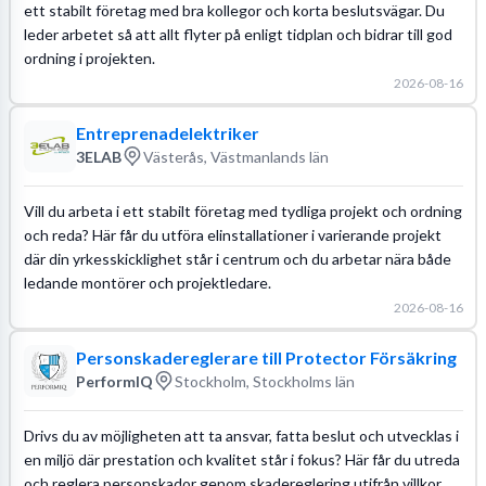
ett stabilt företag med bra kollegor och korta beslutsvägar. Du
leder arbetet så att allt flyter på enligt tidplan och bidrar till god
ordning i projekten.
2026-08-16
Entreprenadelektriker
3ELAB
Västerås, Västmanlands län
Vill du arbeta i ett stabilt företag med tydliga projekt och ordning
och reda? Här får du utföra elinstallationer i varierande projekt
där din yrkesskicklighet står i centrum och du arbetar nära både
ledande montörer och projektledare.
2026-08-16
Personskadereglerare till Protector Försäkring
PerformIQ
Stockholm, Stockholms län
Drivs du av möjligheten att ta ansvar, fatta beslut och utvecklas i
en miljö där prestation och kvalitet står i fokus? Här får du utreda
och reglera personskador genom skadereglering utifrån villkor