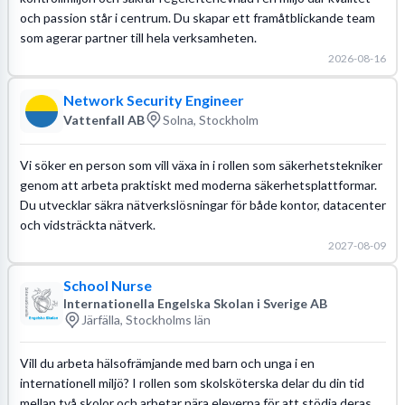
och passion står i centrum. Du skapar ett framåtblickande team
som agerar partner till hela verksamheten.
2026-08-16
Network Security Engineer
Vattenfall AB
Solna, Stockholm
Vi söker en person som vill växa in i rollen som säkerhetstekniker
genom att arbeta praktiskt med moderna säkerhetsplattformar.
Du utvecklar säkra nätverkslösningar för både kontor, datacenter
och vidsträckta nätverk.
2027-08-09
School Nurse
Internationella Engelska Skolan i Sverige AB
Järfälla, Stockholms län
Vill du arbeta hälsofrämjande med barn och unga i en
internationell miljö? I rollen som skolsköterska delar du din tid
mellan två skolor och arbetar nära eleverna för att stödja deras