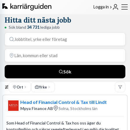
Logga in
Hitta ditt nästa jobb
Sök bland
34 731
lediga jobb
Sök
Ort
Yrke
Head of Financial Control & Tax till Lindt
Mpya Finance AB
Solna, Stockholms län
Som Head of Financial Control & Tax hos oss äger du
kontrollmiljön och säkrar regelefterlevnad i en miljö där kvalitet