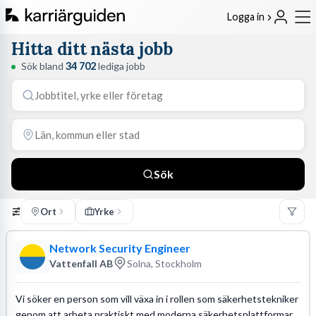
Logga in
Hitta ditt nästa jobb
Sök bland
34 702
lediga jobb
Sök
Ort
Yrke
Network Security Engineer
Vattenfall AB
Solna, Stockholm
Vi söker en person som vill växa in i rollen som säkerhetstekniker
genom att arbeta praktiskt med moderna säkerhetsplattformar.