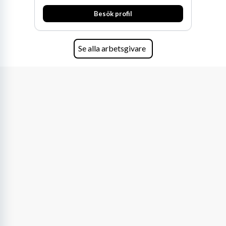
huvudanläggningen i Värnamo. Sedan dess har
Besök profil
man expanderat kraftigt genom ett antal
förvärv i närliggande distrikt.Idag är bolaget
den största privata återförsäljaren av Volvo
Lastvagnar och finns representerade på 20
Se alla arbetsgivare
orter i södra Sverige.