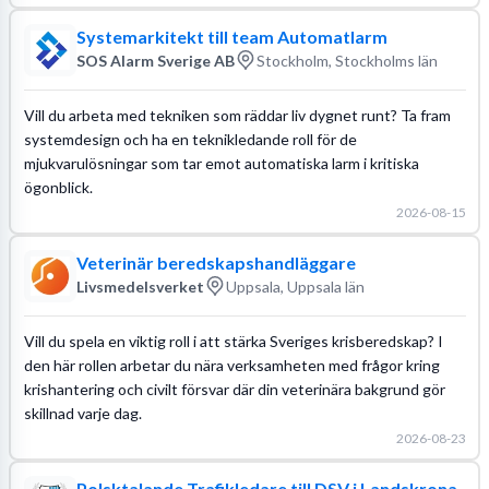
Systemarkitekt till team Automatlarm
SOS Alarm Sverige AB
Stockholm, Stockholms län
Vill du arbeta med tekniken som räddar liv dygnet runt? Ta fram
systemdesign och ha en teknikledande roll för de
mjukvarulösningar som tar emot automatiska larm i kritiska
ögonblick.
2026-08-15
Veterinär beredskapshandläggare
Livsmedelsverket
Uppsala, Uppsala län
Vill du spela en viktig roll i att stärka Sveriges krisberedskap? I
den här rollen arbetar du nära verksamheten med frågor kring
krishantering och civilt försvar där din veterinära bakgrund gör
skillnad varje dag.
2026-08-23
Polsktalande Trafikledare till DSV i Landskrona