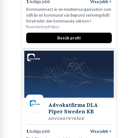
1
lediga jobb
Visa jobb
Kommuninvest är en medlemsorganisation som
utifrån en kommunal värdegrund verkningsfullt
företräder den kommunala sektorn i
finansieringsfrågor.
Besök profil
Advokatfirma DLA
Piper Sweden KB
ADVOKATBYRÅER
1
lediga jobb
Visa jobb