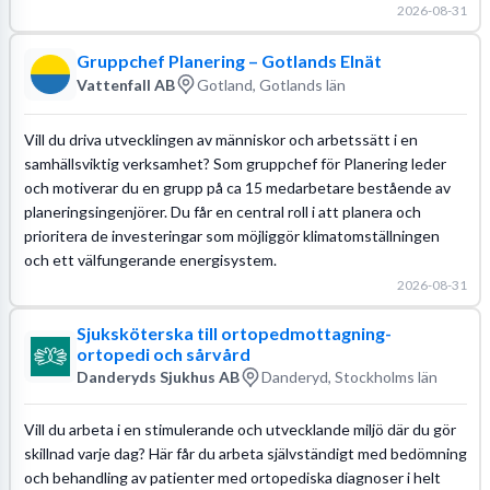
2026-08-31
Gruppchef Planering – Gotlands Elnät
Vattenfall AB
Gotland, Gotlands län
Vill du driva utvecklingen av människor och arbetssätt i en
samhällsviktig verksamhet? Som gruppchef för Planering leder
och motiverar du en grupp på ca 15 medarbetare bestående av
planeringsingenjörer. Du får en central roll i att planera och
prioritera de investeringar som möjliggör klimatomställningen
och ett välfungerande energisystem.
2026-08-31
Sjuksköterska till ortopedmottagning-
ortopedi och sårvård
Danderyds Sjukhus AB
Danderyd, Stockholms län
Vill du arbeta i en stimulerande och utvecklande miljö där du gör
skillnad varje dag? Här får du arbeta självständigt med bedömning
och behandling av patienter med ortopediska diagnoser i helt