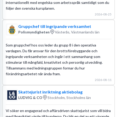
internationellt med engelska som arbetsspråk samtidigt som du
följer den svenska kursplanen.
2026-08-25
Gruppchef till ingripande verksamhet
Polismyndigheten
Västerås, Västmanlands län
Som gruppchef hos oss leder du grupp 8 i den operativa
vardagen. Du får ansvar för den brottsförebyggande och
ingripande verksamheten och ingår i ett sammanhang som
stimulerar till mångfald, kreativitet och personlig utveckling.
Tillsammans med ledningsgruppen formar du hur
förändringsarbetet når ända fram.
2026-08-11
Skattejurist inriktning aktiebolag
LUDVIG & CO
Stockholm, Stockholms län
Vi söker en engagerad och affärsdriven skattejurist som vill bidra
med långsiktigt värde till kunderna. Du blir en del av ett växande