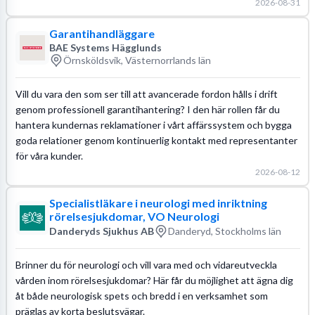
2026-08-31
Garantihandläggare
BAE Systems Hägglunds
Örnsköldsvik, Västernorrlands län
Vill du vara den som ser till att avancerade fordon hålls i drift
genom professionell garantihantering? I den här rollen får du
hantera kundernas reklamationer i vårt affärssystem och bygga
goda relationer genom kontinuerlig kontakt med representanter
för våra kunder.
2026-08-12
Specialistläkare i neurologi med inriktning
rörelsesjukdomar, VO Neurologi
Danderyds Sjukhus AB
Danderyd, Stockholms län
Brinner du för neurologi och vill vara med och vidareutveckla
vården inom rörelsesjukdomar? Här får du möjlighet att ägna dig
åt både neurologisk spets och bredd i en verksamhet som
präglas av korta beslutsvägar.