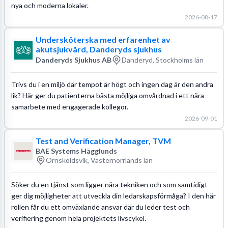
nya och moderna lokaler.
2026-08-17
Undersköterska med erfarenhet av
akutsjukvård, Danderyds sjukhus
Danderyds Sjukhus AB
Danderyd, Stockholms län
Trivs du i en miljö där tempot är högt och ingen dag är den andra
lik? Här ger du patienterna bästa möjliga omvårdnad i ett nära
samarbete med engagerade kollegor.
2026-09-01
Test and Verification Manager, TVM
BAE Systems Hägglunds
Örnsköldsvik, Västernorrlands län
Söker du en tjänst som ligger nära tekniken och som samtidigt
ger dig möjligheter att utveckla din ledarskapsförmåga? I den här
rollen får du ett omväxlande ansvar där du leder test och
verifiering genom hela projektets livscykel.