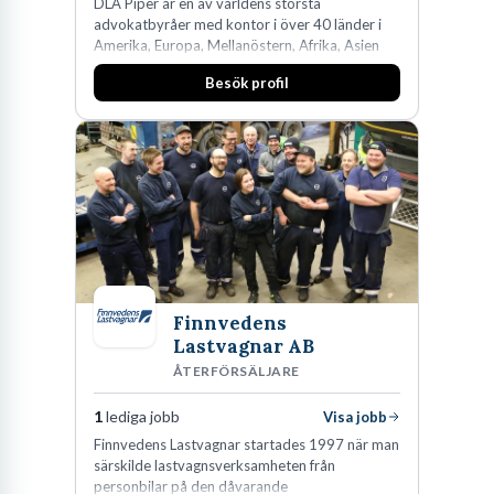
DLA Piper är en av världens största
advokatbyråer med kontor i över 40 länder i
Amerika, Europa, Mellanöstern, Afrika, Asien
och Oceanien. Vi är specialister inom
Besök profil
affärsjuridikens alla områden och vi har några
av världens ledande bolag som klienter. Med
fler än 450 jurister på fem kontor i Stockholm,
Köpenhamn, Århus, Oslo och Helsingfors kan vi
på DLA Piper erbjuda våra klienter en unik,
effektiv och gränsöverskridande nordisk
expertis. På vårt kontor i centrala Stockholm är
vi idag drygt 240 medarbetare.
Finnvedens
Lastvagnar AB
ÅTERFÖRSÄLJARE
1
lediga jobb
Visa jobb
Finnvedens Lastvagnar startades 1997 när man
särskilde lastvagnsverksamheten från
personbilar på den dåvarande