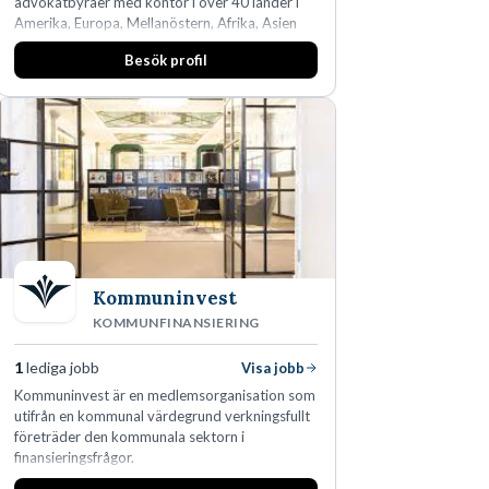
advokatbyråer med kontor i över 40 länder i
Amerika, Europa, Mellanöstern, Afrika, Asien
och Oceanien. Vi är specialister inom
Besök profil
affärsjuridikens alla områden och vi har några
av världens ledande bolag som klienter. Med
fler än 450 jurister på fem kontor i Stockholm,
Köpenhamn, Århus, Oslo och Helsingfors kan vi
på DLA Piper erbjuda våra klienter en unik,
effektiv och gränsöverskridande nordisk
expertis. På vårt kontor i centrala Stockholm är
vi idag drygt 240 medarbetare.
Kommuninvest
KOMMUNFINANSIERING
1
lediga jobb
Visa jobb
Kommuninvest är en medlemsorganisation som
utifrån en kommunal värdegrund verkningsfullt
företräder den kommunala sektorn i
finansieringsfrågor.