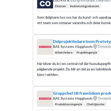
LUDVIG & CO
Borlänge, Dalarnas 
Ekonom
Redovisningsekonom
Som rådgivare hos oss har du kund- och uppdrag
ett team som utmanar varandra och delar kun
Delprojektledare inom Prototy
BAE Systems Hägglunds
Örnsköld
Arbetsledare
Projektingenjör
Här kliver du in i en central roll där huvuduppgif
pågående projekt. Du blir en del av en teknikleda
bäst i världen.
Gruppchef till framtidens prod
BAE Systems Hägglunds
Örnsköld
Produktionsingenjör
Chefstjänster