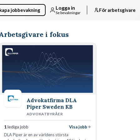
Logga in
kapa jobbevakning
För arbetsgivare
Se bevakningar
Arbetsgivare i fokus
Advokatfirma DLA
Piper Sweden KB
ADVOKATBYRÅER
1
lediga jobb
Visa jobb
DLA Piper är en av världens största