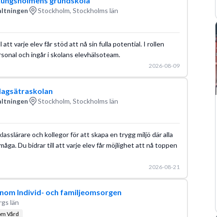
Kungsholmens grundskola
altningen
Stockholm, Stockholms län
 att varje elev får stöd att nå sin fulla potential. I rollen
onal och ingår i skolans elevhälsoteam.
2026-08-09
Hagsätraskolan
altningen
Stockholm, Stockholms län
slärare och kollegor för att skapa en trygg miljö där alla
åga. Du bidrar till att varje elev får möjlighet att nå toppen
2026-08-21
inom Individ- och familjeomsorgen
rgs län
om Vård