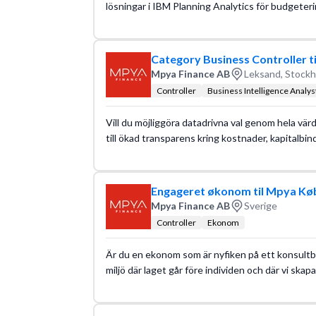
lösningar i IBM Planning Analytics för budgeteri
Category Business Controller t
Mpya Finance AB
Leksand, Stock
Controller
Business Intelligence Analys
Vill du möjliggöra datadrivna val genom hela vär
till ökad transparens kring kostnader, kapitalbi
Engageret økonom til Mpya K
Mpya Finance AB
Sverige
Controller
Ekonom
Är du en ekonom som är nyfiken på ett konsultbol
miljö där laget går före individen och där vi ska