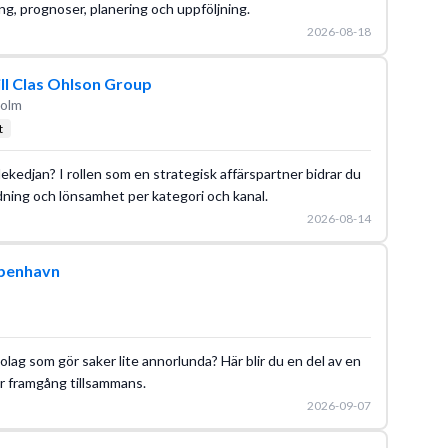
ng, prognoser, planering och uppföljning.
2026-08-18
ill Clas Ohlson Group
holm
t
dekedjan? I rollen som en strategisk affärspartner bidrar du
ndning och lönsamhet per kategori och kanal.
2026-08-14
øbenhavn
ag som gör saker lite annorlunda? Här blir du en del av en
par framgång tillsammans.
2026-09-07