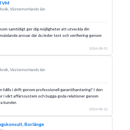
, TVM
svik, Västernorrlands län
som samtidigt ger dig möjligheter att utveckla din
omväxlande ansvar där du leder test och verifiering genom
2026-08-31
svik, Västernorrlands län
on hålls i drift genom professionell garantihantering? I den
er i vårt affärssystem och bygga goda relationer genom
ra kunder.
2026-08-12
ngskonsult, Borlänge