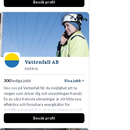
Besök profil
Vattenfall AB
ENERGI
300
lediga jobb
Visa jobb
Hos oss på Vattenfall får du möjlighet att ta
stegen som driver dig och utvecklingen framåt.
En av våra främsta utmaningar är att hitta nya,
effektiva och förnybara energikällor för
en hållbar framtid. För att lyckas behöver vi bli
fler medarbetare som vill göra skillnad.
Besök profil