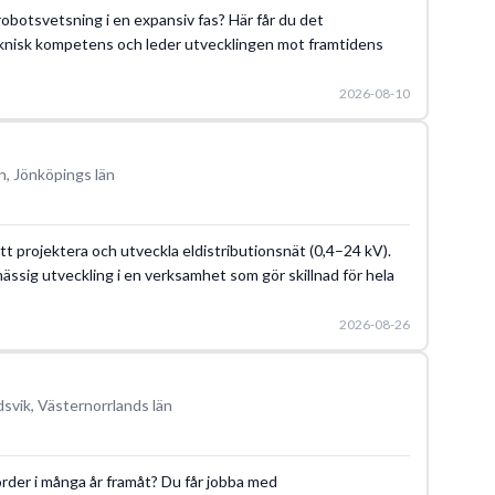
 robotsvetsning i en expansiv fas? Här får du det
knisk kompetens och leder utvecklingen mot framtidens
2026-08-10
n, Jönköpings län
t projektera och utveckla eldistributionsnät (0,4–24 kV).
mässig utveckling i en verksamhet som gör skillnad för hela
2026-08-26
svik, Västernorrlands län
 order i många år framåt? Du får jobba med