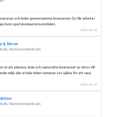
län
sansvar och leder gemensamma leveranser. Du får arbeta i
skap inom spetskompetensområden.
2026-08-14
p & Skrov
svik, Västernorrlands län
ten är att planera, leda och samordna leveranser av skrov till
nde miljö där vi hela tiden utmanar oss själva för att vara
2026-08-23
uktion
svik, Västernorrlands län