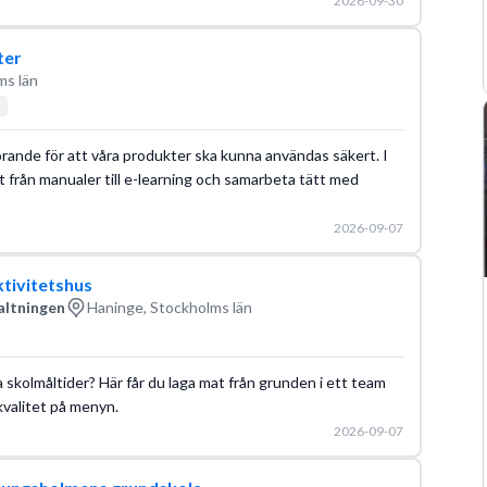
2026-09-30
ter
ms län
rande för att våra produkter ska kunna användas säkert. I
lt från manualer till e-learning och samarbeta tätt med
2026-09-07
ktivitetshus
altningen
Haninge, Stockholms län
a skolmåltider? Här får du laga mat från grunden i ett team
kvalitet på menyn.
2026-09-07