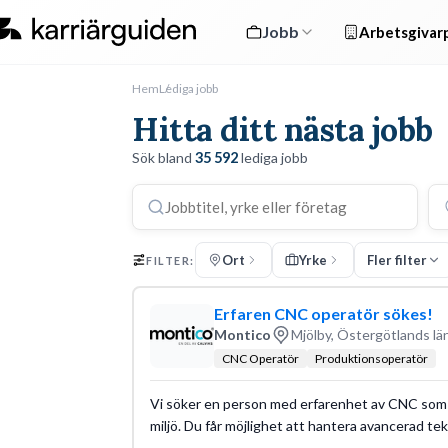
Jobb
Arbetsgivarp
Hem
Lediga jobb
Hitta ditt nästa jobb
Sök bland
35 592
lediga jobb
Ort
Yrke
Fler filter
FILTER:
Erfaren CNC operatör sökes!
Montico
Mjölby, Östergötlands lä
CNC Operatör
Produktionsoperatör
Vi söker en person med erfarenhet av CNC som 
miljö. Du får möjlighet att hantera avancerad t