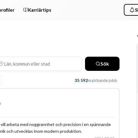
rofiler
Karriärtips
S
Sök
35 592
matchande jobb
n
vill arbeta med noggrannhet och precision i en spännande
eknik och utvecklas inom modern produktion.