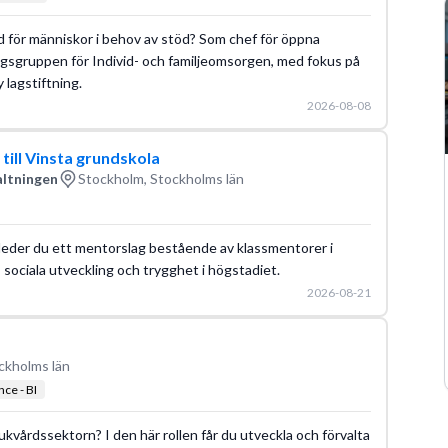
ad för människor i behov av stöd? Som chef för öppna
ingsgruppen för Individ- och familjeomsorgen, med fokus på
 lagstiftning.
2026-08-08
till Vinsta grundskola
altningen
Stockholm, Stockholms län
leder du ett mentorslag bestående av klassmentorer i
 sociala utveckling och trygghet i högstadiet.
2026-08-21
ckholms län
nce - BI
ukvårdssektorn? I den här rollen får du utveckla och förvalta