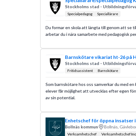
Speciallärare/specialpedagog 
Stockholms stad - Utbildningsförv
Specialpedagog
Speciallärare
Du formar en skola att längta till genom att se till
arbetar du i nära samarbete med pedagogisk pers
Barnskötare vikariat ht-26 på 
Stockholms stad - Utbildningsförv
Fritidsassistent
Barnskötare
Som barnskötare hos oss samverkar du med en klas
elever får möjlighet att utvecklas efter egen förm
av sin potential.
Enhetschef för öppna insatser 
Bollnäs kommun
Bollnäs, Gävlebo
Verksamhetschef
Verksamhetschef In