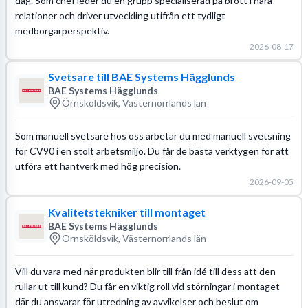
dag. Som chef leder du en grupp specialiserad på brott i nära
relationer och driver utveckling utifrån ett tydligt
medborgarperspektiv.
2026-08-17
Svetsare till BAE Systems Hägglunds
BAE Systems Hägglunds
Örnsköldsvik, Västernorrlands län
Som manuell svetsare hos oss arbetar du med manuell svetsning
för CV90 i en stolt arbetsmiljö. Du får de bästa verktygen för att
utföra ett hantverk med hög precision.
2026-09-05
Kvalitetstekniker till montaget
BAE Systems Hägglunds
Örnsköldsvik, Västernorrlands län
Vill du vara med när produkten blir till från idé till dess att den
rullar ut till kund? Du får en viktig roll vid störningar i montaget
där du ansvarar för utredning av avvikelser och beslut om