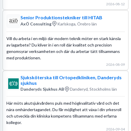
2026-08-12
Senior Produktionstekniker till HITAB
AxÖ Consulting
Karlskoga, Örebro län
Vill du arbeta i en miljö där modern teknik möter en stark känsla
av lagarbete? Du kliver in i en roll där kvalitet och precision
genomsyrar verksamheten och där du arbetar tätt tillsammans
med produktionen.
2026-08-09
Sjuksköterska till Ortopedkliniken, Danderyds
sjukhus
Danderyds Sjukhus AB
Danderyd, Stockholms län
Här möts akutsjukvårdens puls med högkvalitativ vård och det
nära omhändertagandet. Du får möjlighet att växa i din yrkesroll
och utveckla din kliniska kompetens tillsammans med erfarna
kollegor.
2026-09-04