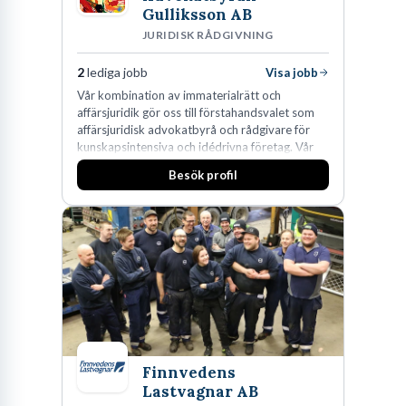
Gulliksson AB
JURIDISK RÅDGIVNING
2
lediga jobb
Visa jobb
Vår kombination av immaterialrätt och
affärsjuridik gör oss till förstahandsvalet som
affärsjuridisk advokatbyrå och rådgivare för
kunskapsintensiva och idédrivna företag. Vår
expertis inom IP-tillgångar har gett oss en
Besök profil
marknadsledande position. Våra klienter väljer
oss för den kompetens som krävs för att
skydda, utveckla och kommersialisera
företagets viktigaste tillgångar.
Finnvedens
Lastvagnar AB