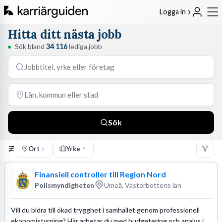
Logga in
Hitta ditt nästa jobb
Sök bland
34 116
lediga jobb
Sök
Ort
Yrke
Finansiell controller till Region Nord
Polismyndigheten
Umeå, Västerbottens län
Vill du bidra till ökad trygghet i samhället genom professionell
ekonomistyrning? Här arbetar du med budgetering och analys i