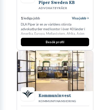
Piper Sweden KB
ADVOKATBYRÅER
1
lediga jobb
Visa jobb
DLA Piper är en av världens största
advokatbyråer med kontor i över 40 länder i
Amerika, Europa, Mellanöstern, Afrika, Asien
och Oceanien. Vi är specialister inom
Besök profil
affärsjuridikens alla områden och vi har några
av världens ledande bolag som klienter. Med
fler än 450 jurister på fem kontor i Stockholm,
Köpenhamn, Århus, Oslo och Helsingfors kan vi
på DLA Piper erbjuda våra klienter en unik,
effektiv och gränsöverskridande nordisk
expertis. På vårt kontor i centrala Stockholm är
vi idag drygt 240 medarbetare.
Kommuninvest
KOMMUNFINANSIERING