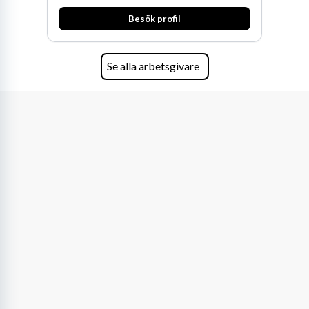
huvudanläggningen i Värnamo. Sedan dess har
Besök profil
man expanderat kraftigt genom ett antal
förvärv i närliggande distrikt.Idag är bolaget
den största privata återförsäljaren av Volvo
Lastvagnar och finns representerade på 20
Se alla arbetsgivare
orter i södra Sverige.