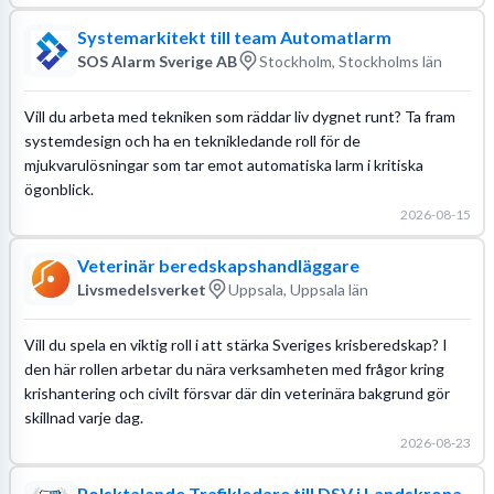
Systemarkitekt till team Automatlarm
SOS Alarm Sverige AB
Stockholm, Stockholms län
Vill du arbeta med tekniken som räddar liv dygnet runt? Ta fram
systemdesign och ha en teknikledande roll för de
mjukvarulösningar som tar emot automatiska larm i kritiska
ögonblick.
2026-08-15
Veterinär beredskapshandläggare
Livsmedelsverket
Uppsala, Uppsala län
Vill du spela en viktig roll i att stärka Sveriges krisberedskap? I
den här rollen arbetar du nära verksamheten med frågor kring
krishantering och civilt försvar där din veterinära bakgrund gör
skillnad varje dag.
2026-08-23
Polsktalande Trafikledare till DSV i Landskrona