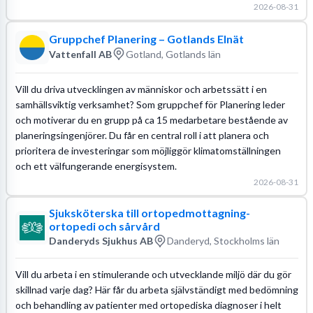
2026-08-31
Gruppchef Planering – Gotlands Elnät
Vattenfall AB
Gotland, Gotlands län
Vill du driva utvecklingen av människor och arbetssätt i en
samhällsviktig verksamhet? Som gruppchef för Planering leder
och motiverar du en grupp på ca 15 medarbetare bestående av
planeringsingenjörer. Du får en central roll i att planera och
prioritera de investeringar som möjliggör klimatomställningen
och ett välfungerande energisystem.
2026-08-31
Sjuksköterska till ortopedmottagning-
ortopedi och sårvård
Danderyds Sjukhus AB
Danderyd, Stockholms län
Vill du arbeta i en stimulerande och utvecklande miljö där du gör
skillnad varje dag? Här får du arbeta självständigt med bedömning
och behandling av patienter med ortopediska diagnoser i helt