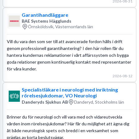
2026-08-31
Garantihandläggare
BAE Systems Hägglunds
Örnsköldsvik, Västernorrlands län
Vill du vara den som ser till att avancerade fordon hålls i drift
genom professionell garantihantering? I den här rollen får du
hantera kundernas reklamationer i vårt affärssystem och bygga
goda relationer genom kontinuerlig kontakt med representanter
för våra kunder.
2026-08-12
Specialistläkare i neurologi med inriktning
rörelsesjukdomar, VO Neurologi
Danderyds Sjukhus AB
Danderyd, Stockholms län
Brinner du för neurologi och vill vara med och vidareutveckla
vården inom rörelsesjukdomar? Här får du möjlighet att ägna dig
åt både neurologisk spets och bredd i en verksamhet som
präglas av korta beslutsvägar.