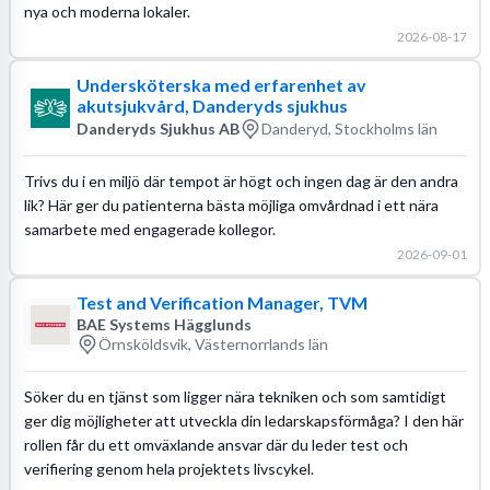
nya och moderna lokaler.
2026-08-17
Undersköterska med erfarenhet av
akutsjukvård, Danderyds sjukhus
Danderyds Sjukhus AB
Danderyd, Stockholms län
Trivs du i en miljö där tempot är högt och ingen dag är den andra
lik? Här ger du patienterna bästa möjliga omvårdnad i ett nära
samarbete med engagerade kollegor.
2026-09-01
Test and Verification Manager, TVM
BAE Systems Hägglunds
Örnsköldsvik, Västernorrlands län
Söker du en tjänst som ligger nära tekniken och som samtidigt
ger dig möjligheter att utveckla din ledarskapsförmåga? I den här
rollen får du ett omväxlande ansvar där du leder test och
verifiering genom hela projektets livscykel.