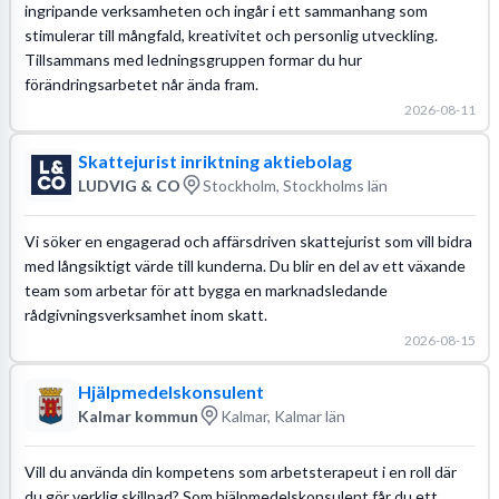
ingripande verksamheten och ingår i ett sammanhang som
stimulerar till mångfald, kreativitet och personlig utveckling.
Tillsammans med ledningsgruppen formar du hur
förändringsarbetet når ända fram.
2026-08-11
Skattejurist inriktning aktiebolag
LUDVIG & CO
Stockholm, Stockholms län
Vi söker en engagerad och affärsdriven skattejurist som vill bidra
med långsiktigt värde till kunderna. Du blir en del av ett växande
team som arbetar för att bygga en marknadsledande
rådgivningsverksamhet inom skatt.
2026-08-15
Hjälpmedelskonsulent
Kalmar kommun
Kalmar, Kalmar län
Vill du använda din kompetens som arbetsterapeut i en roll där
du gör verklig skillnad? Som hjälpmedelskonsulent får du ett