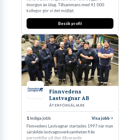
imorgon än idag. Tillsammans med 41 000
kollegor gör vi det möjligt.
Besök profil
Finnvedens
Lastvagnar AB
ÅTERFÖRSÄLJARE
1
lediga jobb
Visa jobb
Finnvedens Lastvagnar startades 1997 när man
särskilde lastvagnsverksamheten från
personbilar på den dåvarande