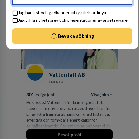
Besök profil
integritetspolicyn.
Jag har läst och godkänner
Jag vill få nyhetsbrev och presentationer av arbetsgivare.
Bevaka sökning
Vattenfall AB
ENERGI
301
lediga jobb
Visa jobb
Hos oss på Vattenfall får du möjlighet att ta
stegen som driver dig och utvecklingen framåt.
En av våra främsta utmaningar är att hitta nya,
effektiva och förnybara energikällor för
en hållbar framtid. För att lyckas behöver vi bli
fler medarbetare som vill göra skillnad.
Besök profil