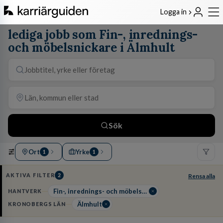
Logga in
lediga jobb som Fin-, inrednings-
och möbelsnickare i Älmhult
Sök
Ort
Yrke
1
1
AKTIVA FILTER
2
Rensa alla
Fin-, inrednings- och möbelsnickare
HANTVERK
Älmhult
KRONOBERGS LÄN