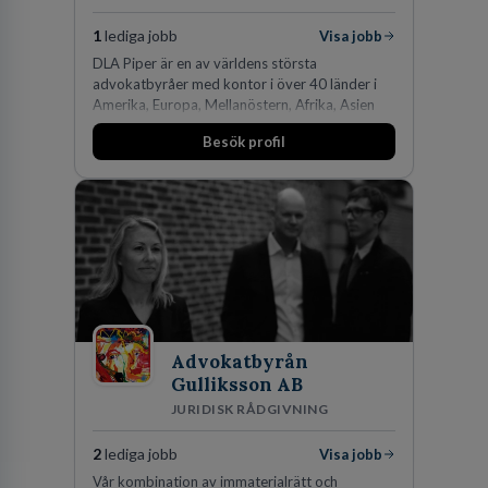
1
lediga jobb
Visa jobb
DLA Piper är en av världens största
advokatbyråer med kontor i över 40 länder i
Amerika, Europa, Mellanöstern, Afrika, Asien
och Oceanien. Vi är specialister inom
Besök profil
affärsjuridikens alla områden och vi har några
av världens ledande bolag som klienter. Med
fler än 450 jurister på fem kontor i Stockholm,
Köpenhamn, Århus, Oslo och Helsingfors kan vi
på DLA Piper erbjuda våra klienter en unik,
effektiv och gränsöverskridande nordisk
expertis. På vårt kontor i centrala Stockholm är
vi idag drygt 240 medarbetare.
Advokatbyrån
Gulliksson AB
JURIDISK RÅDGIVNING
2
lediga jobb
Visa jobb
Vår kombination av immaterialrätt och