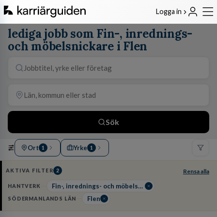
Logga in
lediga jobb som Fin-, inrednings-
och möbelsnickare i Flen
Sök
Ort
Yrke
1
1
AKTIVA FILTER
2
Rensa alla
Fin-, inrednings- och möbelsnickare
HANTVERK
Flen
SÖDERMANLANDS LÄN