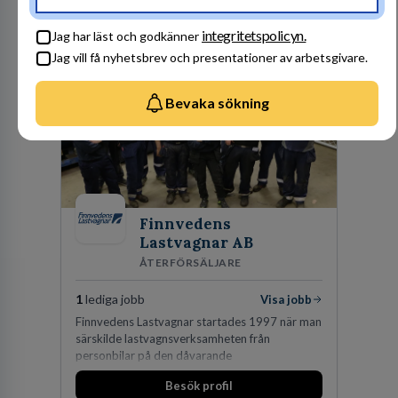
en hållbar framtid. För att lyckas behöver vi bli
fler medarbetare som vill göra skillnad.
Besök profil
integritetspolicyn.
Jag har läst och godkänner
Jag vill få nyhetsbrev och presentationer av arbetsgivare.
Bevaka sökning
Finnvedens
Lastvagnar AB
ÅTERFÖRSÄLJARE
1
lediga jobb
Visa jobb
Finnvedens Lastvagnar startades 1997 när man
särskilde lastvagnsverksamheten från
personbilar på den dåvarande
huvudanläggningen i Värnamo. Sedan dess har
Besök profil
man expanderat kraftigt genom ett antal