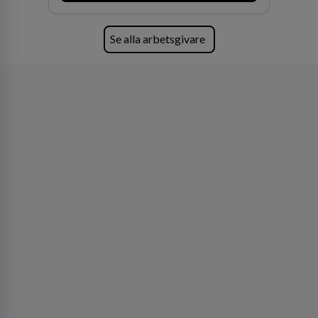
förvärv i närliggande distrikt.Idag är bolaget
den största privata återförsäljaren av Volvo
Lastvagnar och finns representerade på 20
Se alla arbetsgivare
orter i södra Sverige.