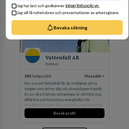
av världens ledande bolag som klienter. Med
integritetspolicyn.
Jag har läst och godkänner
fler än 450 jurister på fem kontor i Stockholm,
Jag vill få nyhetsbrev och presentationer av arbetsgivare.
Köpenhamn, Århus, Oslo och Helsingfors kan vi
på DLA Piper erbjuda våra klienter en unik,
effektiv och gränsöverskridande nordisk
Bevaka sökning
expertis. På vårt kontor i centrala Stockholm är
vi idag drygt 240 medarbetare.
Vattenfall AB
ENERGI
161
lediga jobb
Visa jobb
Hos oss på Vattenfall får du möjlighet att ta
stegen som driver dig och utvecklingen framåt.
En av våra främsta utmaningar är att hitta nya,
effektiva och förnybara energikällor för
en hållbar framtid. För att lyckas behöver vi bli
fler medarbetare som vill göra skillnad.
Besök profil