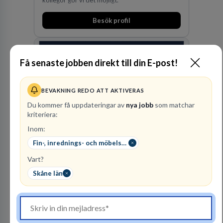
Besök profil
Få senaste jobben direkt till din E-post!
BEVAKNING REDO ATT AKTIVERAS
Du kommer få uppdateringar av
nya jobb
som matchar
kriteriera:
Advokatfirma DLA
Inom:
Piper Sweden KB
Fin-, inrednings- och möbelsnickare
ADVOKATBYRÅER
Vart?
1
lediga jobb
Visa jobb
Skåne län
DLA Piper är en av världens största
advokatbyråer med kontor i över 40 länder i
Amerika, Europa, Mellanöstern, Afrika, Asien
och Oceanien. Vi är specialister inom
Besök profil
affärsjuridikens alla områden och vi har några