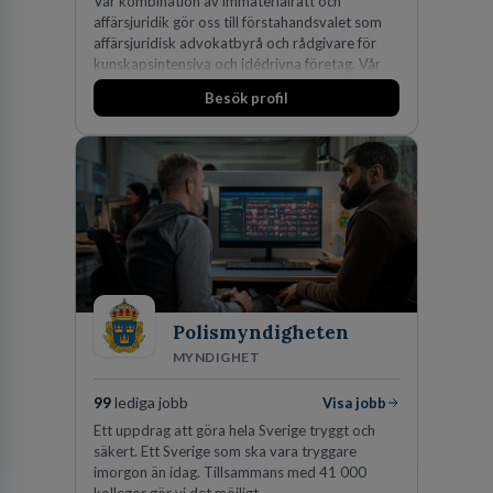
Vår kombination av immaterialrätt och
affärsjuridik gör oss till förstahandsvalet som
affärsjuridisk advokatbyrå och rådgivare för
kunskapsintensiva och idédrivna företag. Vår
expertis inom IP-tillgångar har gett oss en
Besök profil
marknadsledande position. Våra klienter väljer
oss för den kompetens som krävs för att
skydda, utveckla och kommersialisera
företagets viktigaste tillgångar.
Polismyndigheten
MYNDIGHET
99
lediga jobb
Visa jobb
Ett uppdrag att göra hela Sverige tryggt och
säkert. Ett Sverige som ska vara tryggare
imorgon än idag. Tillsammans med 41 000
kollegor gör vi det möjligt.