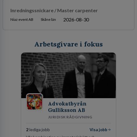
Inredningssnickare / Master carpenter
2026-08-30
Niaz event AB
Skåne län
Arbetsgivare i fokus
Advokatbyrån
Gulliksson AB
JURIDISK RÅDGIVNING
2
lediga jobb
Visa jobb