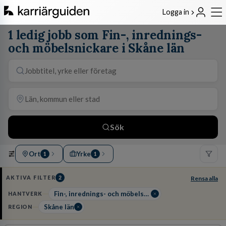
Logga in
1 ledig jobb som Fin-, inrednings-
och möbelsnickare i Skåne län
Sök
Ort
Yrke
1
1
AKTIVA FILTER
2
Rensa alla
Fin-, inrednings- och möbelsnickare
HANTVERK
Skåne län
REGION