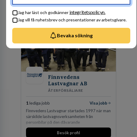
Besök profil
integritetspolicyn.
Jag har läst och godkänner
Jag vill få nyhetsbrev och presentationer av arbetsgivare.
Bevaka sökning
Finnvedens
Lastvagnar AB
ÅTERFÖRSÄLJARE
1
lediga jobb
Visa jobb
Finnvedens Lastvagnar startades 1997 när man
särskilde lastvagnsverksamheten från
personbilar på den dåvarande
huvudanläggningen i Värnamo. Sedan dess har
Besök profil
man expanderat kraftigt genom ett antal