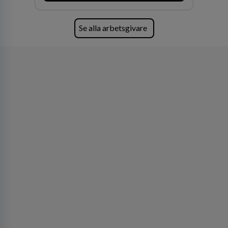
förvärv i närliggande distrikt.Idag är bolaget
den största privata återförsäljaren av Volvo
Lastvagnar och finns representerade på 20
Se alla arbetsgivare
orter i södra Sverige.