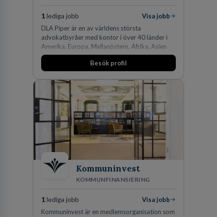
1
lediga jobb
Visa jobb
DLA Piper är en av världens största
advokatbyråer med kontor i över 40 länder i
Amerika, Europa, Mellanöstern, Afrika, Asien
och Oceanien. Vi är specialister inom
Besök profil
affärsjuridikens alla områden och vi har några
av världens ledande bolag som klienter. Med
fler än 450 jurister på fem kontor i Stockholm,
Köpenhamn, Århus, Oslo och Helsingfors kan vi
på DLA Piper erbjuda våra klienter en unik,
effektiv och gränsöverskridande nordisk
expertis. På vårt kontor i centrala Stockholm är
vi idag drygt 240 medarbetare.
Kommuninvest
KOMMUNFINANSIERING
1
lediga jobb
Visa jobb
Kommuninvest är en medlemsorganisation som