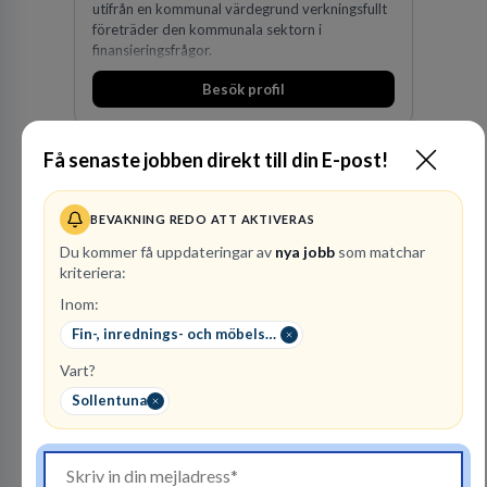
utifrån en kommunal värdegrund verkningsfullt
företräder den kommunala sektorn i
finansieringsfrågor.
Besök profil
Få senaste jobben direkt till din E-post!
BEVAKNING REDO ATT AKTIVERAS
Du kommer få uppdateringar av
nya jobb
som matchar
kriteriera:
Inom:
Polismyndigheten
Fin-, inrednings- och möbelsnickare
MYNDIGHET
Vart?
95
lediga jobb
Visa jobb
Sollentuna
Ett uppdrag att göra hela Sverige tryggt och
säkert. Ett Sverige som ska vara tryggare
imorgon än idag. Tillsammans med 41 000
kollegor gör vi det möjligt.