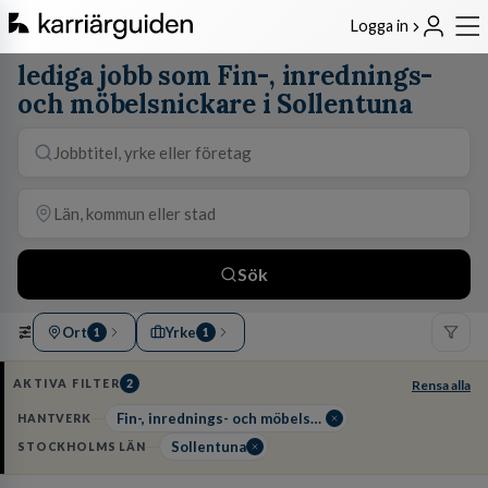
Logga in
lediga jobb som Fin-, inrednings-
och möbelsnickare i Sollentuna
Sök
Ort
Yrke
1
1
AKTIVA FILTER
2
Rensa alla
Fin-, inrednings- och möbelsnickare
HANTVERK
Sollentuna
STOCKHOLMS LÄN