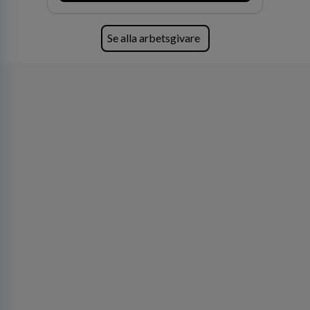
förvärv i närliggande distrikt.Idag är bolaget
den största privata återförsäljaren av Volvo
Lastvagnar och finns representerade på 20
Se alla arbetsgivare
orter i södra Sverige.