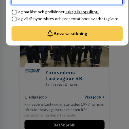
Besök profil
integritetspolicyn.
Jag har läst och godkänner
Jag vill få nyhetsbrev och presentationer av arbetsgivare.
Bevaka sökning
Finnvedens
Lastvagnar AB
ÅTERFÖRSÄLJARE
1
lediga jobb
Visa jobb
Finnvedens Lastvagnar startades 1997 när man
särskilde lastvagnsverksamheten från
personbilar på den dåvarande
huvudanläggningen i Värnamo. Sedan dess har
Besök profil
man expanderat kraftigt genom ett antal