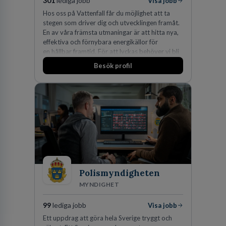
301
lediga jobb
Visa jobb
Hos oss på Vattenfall får du möjlighet att ta
stegen som driver dig och utvecklingen framåt.
En av våra främsta utmaningar är att hitta nya,
effektiva och förnybara energikällor för
en hållbar framtid. För att lyckas behöver vi bli
fler medarbetare som vill göra skillnad.
Besök profil
Polismyndigheten
MYNDIGHET
99
lediga jobb
Visa jobb
Ett uppdrag att göra hela Sverige tryggt och