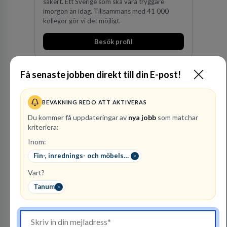
säkert. Ett Sverige som ska vara tryggare
imorgon än idag. Tillsammans med 41 000
kollegor gör vi det möjligt.
Besök profil
Få senaste jobben direkt till din E-post!
BEVAKNING REDO ATT AKTIVERAS
Du kommer få uppdateringar av
nya jobb
som matchar
kriteriera:
Inom:
Kommuninvest
Fin-, inrednings- och möbelsnickare
KOMMUNFINANSIERING
Vart?
1
lediga jobb
Visa jobb
Tanum
Kommuninvest är en medlemsorganisation som
utifrån en kommunal värdegrund verkningsfullt
företräder den kommunala sektorn i
finansieringsfrågor.