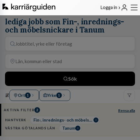
Logga in
lediga jobb som Fin-, inrednings-
och möbelsnickare i Tanum
Sök
Ort
Yrke
1
1
AKTIVA FILTER
2
Rensa alla
Fin-, inrednings- och möbelsnickare
HANTVERK
Tanum
VÄSTRA GÖTALANDS LÄN