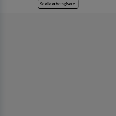
Lastvagnar och finns representerade på 20
Se alla arbetsgivare
orter i södra Sverige.