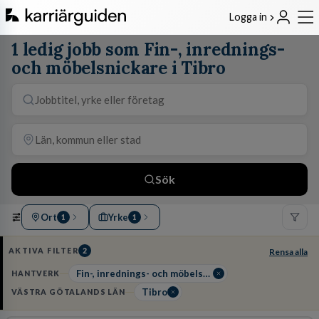
Logga in
1 ledig jobb som Fin-, inrednings-
och möbelsnickare i Tibro
Sök
Ort
Yrke
1
1
AKTIVA FILTER
2
Rensa alla
Fin-, inrednings- och möbelsnickare
HANTVERK
Tibro
VÄSTRA GÖTALANDS LÄN