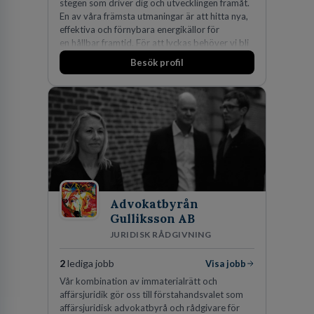
stegen som driver dig och utvecklingen framåt.
En av våra främsta utmaningar är att hitta nya,
effektiva och förnybara energikällor för
en hållbar framtid. För att lyckas behöver vi bli
fler medarbetare som vill göra skillnad.
Besök profil
Advokatbyrån
Gulliksson AB
JURIDISK RÅDGIVNING
2
lediga jobb
Visa jobb
Vår kombination av immaterialrätt och
affärsjuridik gör oss till förstahandsvalet som
affärsjuridisk advokatbyrå och rådgivare för