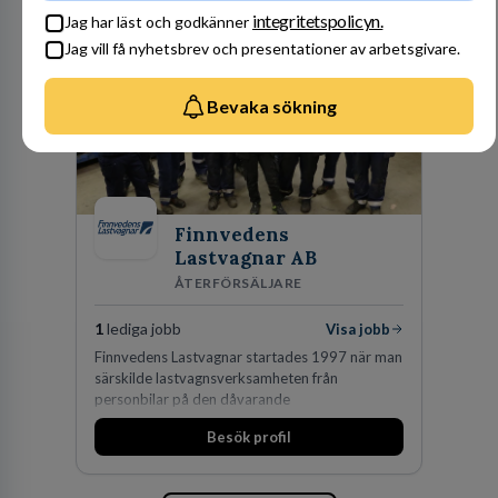
av världens ledande bolag som klienter. Med
integritetspolicyn.
Jag har läst och godkänner
fler än 450 jurister på fem kontor i Stockholm,
Jag vill få nyhetsbrev och presentationer av arbetsgivare.
Köpenhamn, Århus, Oslo och Helsingfors kan vi
på DLA Piper erbjuda våra klienter en unik,
effektiv och gränsöverskridande nordisk
Bevaka sökning
expertis. På vårt kontor i centrala Stockholm är
vi idag drygt 240 medarbetare.
Finnvedens
Lastvagnar AB
ÅTERFÖRSÄLJARE
1
lediga jobb
Visa jobb
Finnvedens Lastvagnar startades 1997 när man
särskilde lastvagnsverksamheten från
personbilar på den dåvarande
huvudanläggningen i Värnamo. Sedan dess har
Besök profil
man expanderat kraftigt genom ett antal
förvärv i närliggande distrikt.Idag är bolaget
den största privata återförsäljaren av Volvo