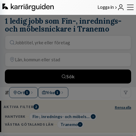
Logga in
1 ledig jobb som Fin-, inrednings-
och möbelsnickare i Tranemo
Sök
Ort
Yrke
1
1
AKTIVA FILTER
2
Rensa alla
Fin-, inrednings- och möbelsnickare
HANTVERK
Tranemo
VÄSTRA GÖTALANDS LÄN