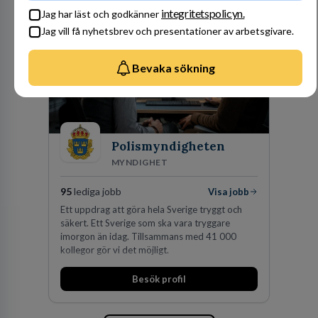
förvärv i närliggande distrikt.Idag är bolaget
integritetspolicyn.
Jag har läst och godkänner
den största privata återförsäljaren av Volvo
Jag vill få nyhetsbrev och presentationer av arbetsgivare.
Lastvagnar och finns representerade på 20
orter i södra Sverige.
Bevaka sökning
Polismyndigheten
MYNDIGHET
95
lediga jobb
Visa jobb
Ett uppdrag att göra hela Sverige tryggt och
säkert. Ett Sverige som ska vara tryggare
imorgon än idag. Tillsammans med 41 000
kollegor gör vi det möjligt.
Besök profil