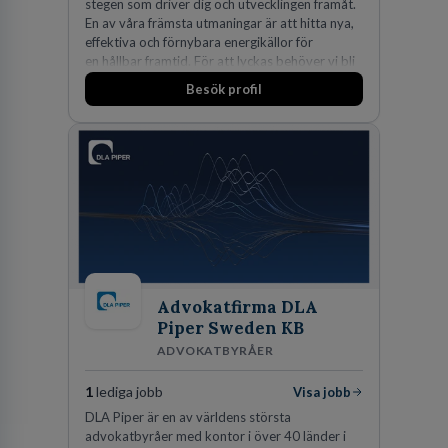
stegen som driver dig och utvecklingen framåt.
En av våra främsta utmaningar är att hitta nya,
effektiva och förnybara energikällor för
en hållbar framtid. För att lyckas behöver vi bli
fler medarbetare som vill göra skillnad.
Besök profil
Advokatfirma DLA
Piper Sweden KB
ADVOKATBYRÅER
1
lediga jobb
Visa jobb
DLA Piper är en av världens största
advokatbyråer med kontor i över 40 länder i