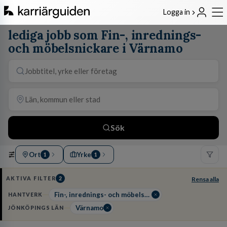
Logga in
lediga jobb som Fin-, inrednings-
och möbelsnickare i Värnamo
Sök
Ort
Yrke
1
1
AKTIVA FILTER
2
Rensa alla
Fin-, inrednings- och möbelsnickare
HANTVERK
Värnamo
JÖNKÖPINGS LÄN