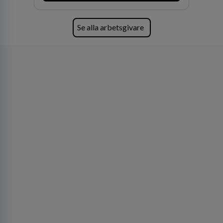
förvärv i närliggande distrikt.Idag är bolaget
den största privata återförsäljaren av Volvo
Lastvagnar och finns representerade på 20
Se alla arbetsgivare
orter i södra Sverige.