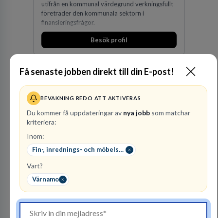
utifrån en kommunal värdegrund verkningsfullt
företräder den kommunala sektorn i
finansieringsfrågor.
Besök profil
Få senaste jobben direkt till din E-post!
BEVAKNING REDO ATT AKTIVERAS
Du kommer få uppdateringar av
nya jobb
som matchar
kriteriera:
Inom:
Advokatbyrån
Gulliksson AB
Fin-, inrednings- och möbelsnickare
JURIDISK RÅDGIVNING
Vart?
2
lediga jobb
Värnamo
Visa jobb
Vår kombination av immaterialrätt och
affärsjuridik gör oss till förstahandsvalet som
affärsjuridisk advokatbyrå och rådgivare för