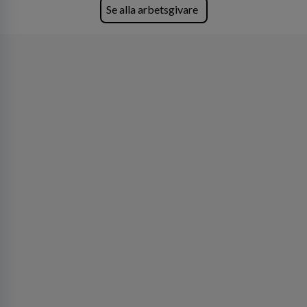
Köpenhamn, Århus, Oslo och Helsingfors kan vi
Se alla arbetsgivare
på DLA Piper erbjuda våra klienter en unik,
effektiv och gränsöverskridande nordisk
expertis. På vårt kontor i centrala Stockholm är
vi idag drygt 240 medarbetare.