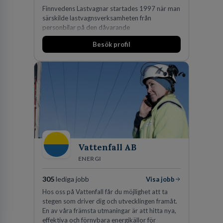
Finnvedens Lastvagnar startades 1997 när man
särskilde lastvagnsverksamheten från
personbilar på den dåvarande
huvudanläggningen i Värnamo. Sedan dess har
Besök profil
man expanderat kraftigt genom ett antal
förvärv i närliggande distrikt.Idag är bolaget
den största privata återförsäljaren av Volvo
Lastvagnar och finns representerade på 20
orter i södra Sverige.
Vattenfall AB
ENERGI
305
lediga jobb
Visa jobb
Hos oss på Vattenfall får du möjlighet att ta
stegen som driver dig och utvecklingen framåt.
En av våra främsta utmaningar är att hitta nya,
effektiva och förnybara energikällor för