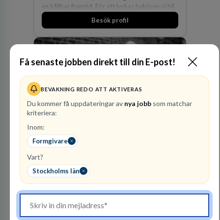
en hållbar framtid. För att lyckas behöver vi bli
fler medarbetare som vill göra skillnad.
Besök profil
Få senaste jobben direkt till din E-post!
BEVAKNING REDO ATT AKTIVERAS
Du kommer få uppdateringar av
nya jobb
som matchar
kriteriera:
Advokatbyrån
Inom:
Gulliksson AB
Formgivare
JURIDISK RÅDGIVNING
Vart?
2
lediga jobb
Visa jobb
Stockholms län
Vår kombination av immaterialrätt och
affärsjuridik gör oss till förstahandsvalet som
affärsjuridisk advokatbyrå och rådgivare för
kunskapsintensiva och idédrivna företag. Vår
expertis inom IP-tillgångar har gett oss en
Besök profil
marknadsledande position. Våra klienter väljer