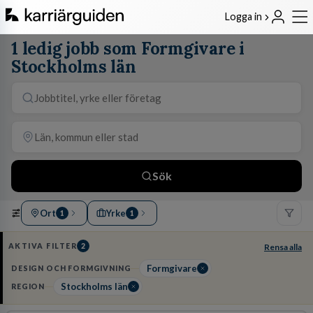
Logga in
1 ledig jobb som Formgivare i
Stockholms län
Sök
Ort
Yrke
1
1
AKTIVA FILTER
2
Rensa alla
Formgivare
DESIGN OCH FORMGIVNING
Stockholms län
REGION