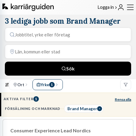
Logga in
3 lediga jobb som Brand Manager
Sök
Ort
Yrke
1
AKTIVA FILTER
1
Rensa alla
Brand Manager
FÖRSÄLJNING OCH MARKNAD
Consumer Experience Lead Nordics