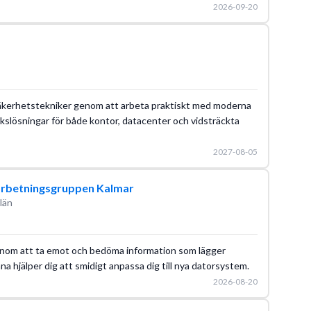
2026-09-20
m säkerhetstekniker genom att arbeta praktiskt med moderna
kslösningar för både kontor, datacenter och vidsträckta
2027-08-05
arbetningsgruppen Kalmar
län
genom att ta emot och bedöma information som lägger
a hjälper dig att smidigt anpassa dig till nya datorsystem.
2026-08-20