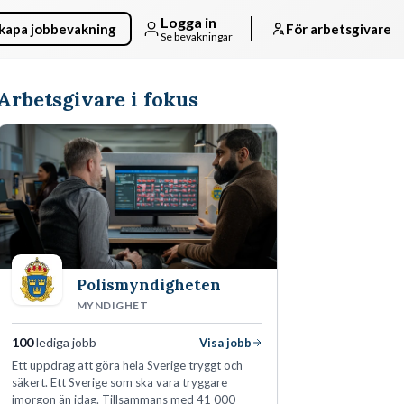
Logga in
kapa jobbevakning
För arbetsgivare
Se bevakningar
Arbetsgivare i fokus
Polismyndigheten
MYNDIGHET
100
lediga jobb
Visa jobb
Ett uppdrag att göra hela Sverige tryggt och
säkert. Ett Sverige som ska vara tryggare
imorgon än idag. Tillsammans med 41 000