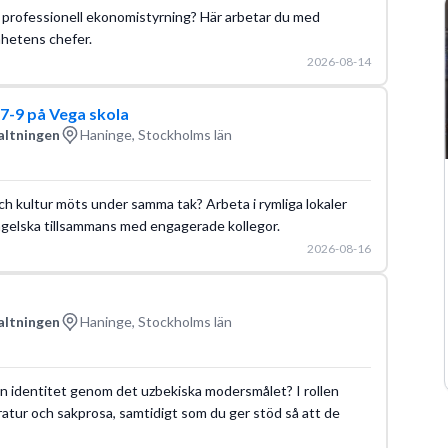
om professionell ekonomistyrning? Här arbetar du med
mhetens chefer.
2026-08-14
 7-9 på Vega skola
altningen
Haninge, Stockholms län
och kultur möts under samma tak? Arbeta i rymliga lokaler
ngelska tillsammans med engagerade kollegor.
2026-08-16
altningen
Haninge, Stockholms län
 sin identitet genom det uzbekiska modersmålet? I rollen
ratur och sakprosa, samtidigt som du ger stöd så att de