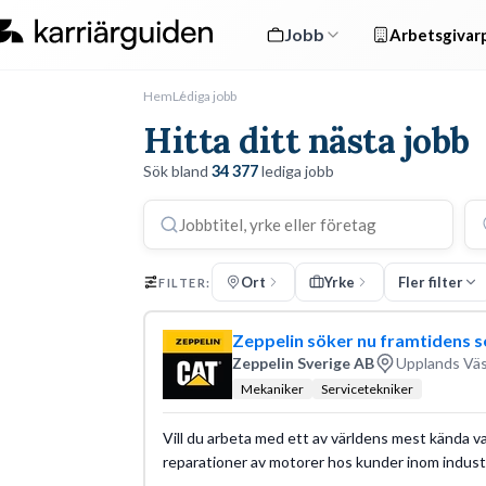
Jobb
Arbetsgivarp
Hem
Lediga jobb
Hitta ditt nästa jobb
Sök bland
34 377
lediga jobb
Ort
Yrke
Fler filter
FILTER:
Zeppelin söker nu framtidens s
Zeppelin Sverige AB
Upplands Väs
Mekaniker
Servicetekniker
Vill du arbeta med ett av världens mest kända va
reparationer av motorer hos kunder inom industr