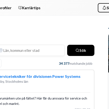
rofiler
Karriärtips
S
Sök
34 377
matchande jobb
ervicetekniker för divisionen Power Systems
by, Stockholms län
rumärken ute på fältet? Här får du ansvara för service och
i och marint.