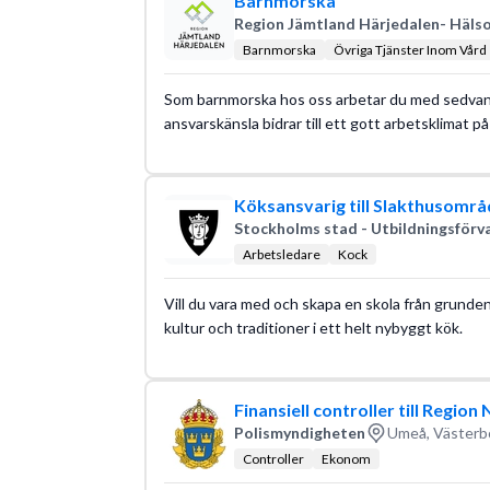
Barnmorska
Region Jämtland Härjedalen- Hälso
Barnmorska
Övriga Tjänster Inom Vård
Som barnmorska hos oss arbetar du med sedvanlig
ansvarskänsla bidrar till ett gott arbetsklimat p
Köksansvarig till Slakthusomr
Stockholms stad - Utbildningsförv
Arbetsledare
Kock
Vill du vara med och skapa en skola från grunden
kultur och traditioner i ett helt nybyggt kök.
Finansiell controller till Region
Polismyndigheten
Umeå, Västerb
Controller
Ekonom