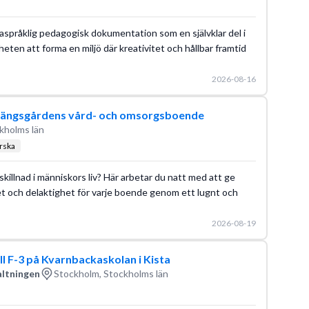
språklig pedagogisk dokumentation som en självklar del i
eten att forma en miljö där kreativitet och hållbar framtid
2026-08-16
ndängsgårdens vård- och omsorgsboende
kholms län
rska
killnad i människors liv? Här arbetar du natt med att ge
et och delaktighet för varje boende genom ett lugnt och
2026-08-19
ll F-3 på Kvarnbackaskolan i Kista
altningen
Stockholm, Stockholms län