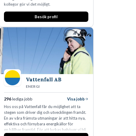
kollegor gör vi det möjligt.
Besök profil
Vattenfall AB
ENERGI
296
lediga jobb
Visa jobb
Hos oss på Vattenfall får du möjlighet att ta
stegen som driver dig och utvecklingen framåt.
En av våra främsta utmaningar är att hitta nya,
effektiva och förnybara energikällor för
en hållbar framtid. För att lyckas behöver vi bli
fler medarbetare som vill göra skillnad.