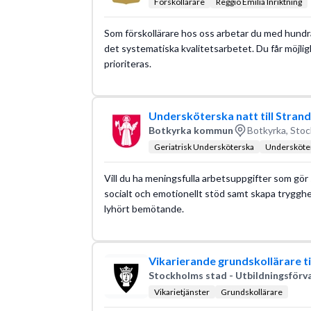
Förskollärare
Reggio Emilia Inriktning
Som förskollärare hos oss arbetar du med hundra
det systematiska kvalitetsarbetet. Du får möjligh
prioriteras.
Undersköterska natt till Stra
Botkyrka kommun
Botkyrka, Stoc
Geriatrisk Undersköterska
Undersköte
Vill du ha meningsfulla arbetsuppgifter som gör s
socialt och emotionellt stöd samt skapa tryggh
lyhört bemötande.
Vikarierande grundskollärare ti
Stockholms stad - Utbildningsförv
Vikarietjänster
Grundskollärare