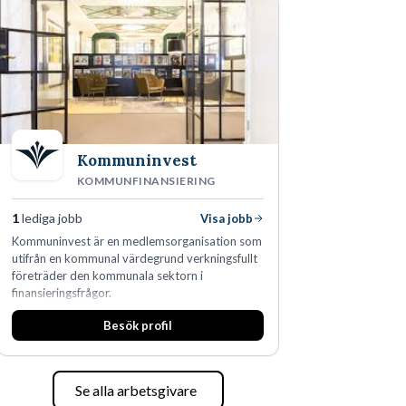
fler än 450 jurister på fem kontor i Stockholm,
Köpenhamn, Århus, Oslo och Helsingfors kan vi
på DLA Piper erbjuda våra klienter en unik,
effektiv och gränsöverskridande nordisk
expertis. På vårt kontor i centrala Stockholm är
vi idag drygt 240 medarbetare.
Kommuninvest
KOMMUNFINANSIERING
1
lediga jobb
Visa jobb
Kommuninvest är en medlemsorganisation som
utifrån en kommunal värdegrund verkningsfullt
företräder den kommunala sektorn i
finansieringsfrågor.
Besök profil
Se alla arbetsgivare