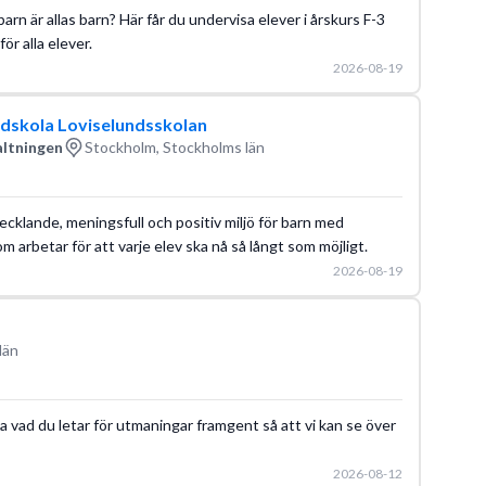
 barn är allas barn? Här får du undervisa elever i årskurs F-3
för alla elever.
2026-08-19
undskola Loviselundsskolan
altningen
Stockholm, Stockholms län
tvecklande, meningsfull och positiv miljö för barn med
om arbetar för att varje elev ska nå så långt som möjligt.
2026-08-19
län
a vad du letar för utmaningar framgent så att vi kan se över
2026-08-12