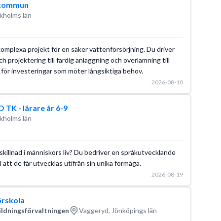
a kommun
kholms län
komplexa projekt för en säker vattenförsörjning. Du driver
projektering till färdig anläggning och överlämning till
 för investeringar som möter långsiktiga behov.
2026-08-10
K - lärare år 6-9
kholms län
skillnad i människors liv? Du bedriver en språkutvecklande
att de får utvecklas utifrån sin unika förmåga.
2026-08-19
örskola
ldningsförvaltningen
Vaggeryd, Jönköpings län