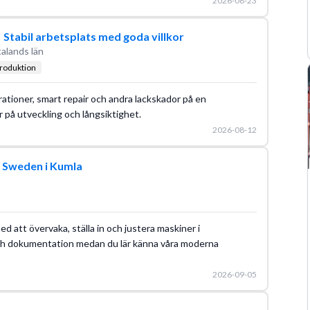
2026-08-23
 Stabil arbetsplats med goda villkor
alands län
produktion
ationer, smart repair och andra lackskador på en
r på utveckling och långsiktighet.
2026-08-12
Y Sweden i Kumla
 att övervaka, ställa in och justera maskiner i
och dokumentation medan du lär känna våra moderna
2026-09-05