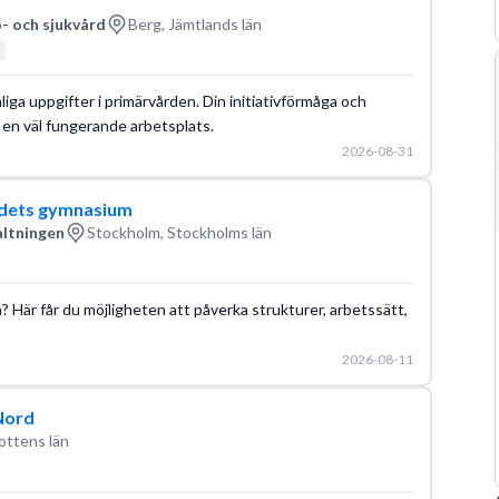
- och sjukvård
Berg, Jämtlands län
a uppgifter i primärvården. Din initiativförmåga och
å en väl fungerande arbetsplats.
2026-08-31
ådets gymnasium
altningen
Stockholm, Stockholms län
? Här får du möjligheten att påverka strukturer, arbetssätt,
2026-08-11
 Nord
ottens län