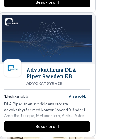
Besök profil
Advokatfirma DLA
Piper Sweden KB
ADVOKATBYRÅER
1
lediga jobb
Visa jobb
DLA Piper är en av världens största
advokatbyråer med kontor i över 40 länder i
Amerika, Europa, Mellanöstern, Afrika, Asien
och Oceanien. Vi är specialister inom
Besök profil
affärsjuridikens alla områden och vi har några
av världens ledande bolag som klienter. Med