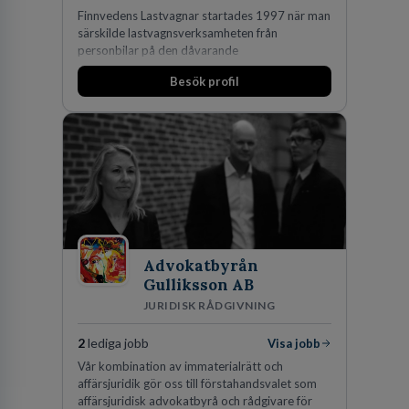
Finnvedens Lastvagnar startades 1997 när man
särskilde lastvagnsverksamheten från
personbilar på den dåvarande
huvudanläggningen i Värnamo. Sedan dess har
Besök profil
man expanderat kraftigt genom ett antal
förvärv i närliggande distrikt.Idag är bolaget
den största privata återförsäljaren av Volvo
Lastvagnar och finns representerade på 20
orter i södra Sverige.
Advokatbyrån
Gulliksson AB
JURIDISK RÅDGIVNING
2
lediga jobb
Visa jobb
Vår kombination av immaterialrätt och
affärsjuridik gör oss till förstahandsvalet som
affärsjuridisk advokatbyrå och rådgivare för