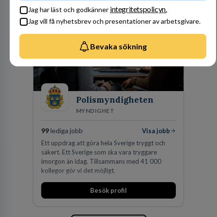
av världens ledande bolag som klienter. Med
integritetspolicyn.
Jag har läst och godkänner
fler än 450 jurister på fem kontor i Stockholm,
Jag vill få nyhetsbrev och presentationer av arbetsgivare.
Köpenhamn, Århus, Oslo och Helsingfors kan vi
på DLA Piper erbjuda våra klienter en unik,
effektiv och gränsöverskridande nordisk
Bevaka sökning
expertis. På vårt kontor i centrala Stockholm är
vi idag drygt 240 medarbetare.
Polismyndigheten
MYNDIGHET
99
lediga jobb
Visa jobb
Ett uppdrag att göra hela Sverige tryggt och
säkert. Ett Sverige som ska vara tryggare
imorgon än idag. Tillsammans med 41 000
kollegor gör vi det möjligt.
Besök profil