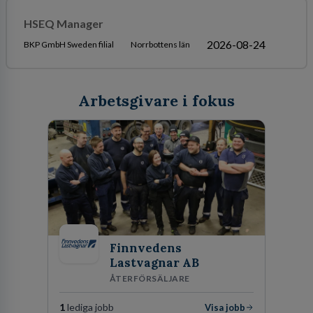
HSEQ Manager
2026-08-24
BKP GmbH Sweden filial
Norrbottens län
Arbetsgivare i fokus
Finnvedens
Lastvagnar AB
ÅTERFÖRSÄLJARE
1
lediga jobb
Visa jobb