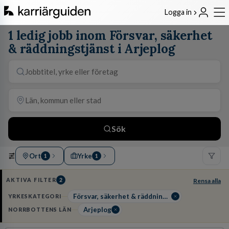
Logga in
1 ledig jobb inom Försvar, säkerhet
& räddningstjänst i Arjeplog
Sök
Ort
Yrke
1
1
AKTIVA FILTER
2
Rensa alla
Försvar, säkerhet & räddningstjänst
YRKESKATEGORI
Arjeplog
NORRBOTTENS LÄN