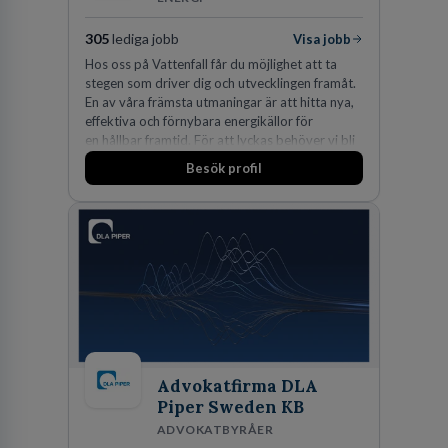
305
lediga jobb
Visa jobb
Hos oss på Vattenfall får du möjlighet att ta
stegen som driver dig och utvecklingen framåt.
En av våra främsta utmaningar är att hitta nya,
effektiva och förnybara energikällor för
en hållbar framtid. För att lyckas behöver vi bli
fler medarbetare som vill göra skillnad.
Besök profil
Advokatfirma DLA
Piper Sweden KB
ADVOKATBYRÅER