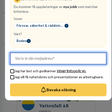
2026-08-10
Försvarsmakten
Norrbottens län
Du kommer få uppdateringar av
nya jobb
som matchar
kriteriera:
Inom:
Regional Frivillighandläggare till Norra
Försvar, säkerhet & räddningstjänst
militärregionen
Vart?
2026-08-28
Försvarsmakten
Norrbottens län
Boden
Arbetsgivare i fokus
integritetspolicyn.
Jag har läst och godkänner
Jag vill få nyhetsbrev och presentationer av arbetsgivare.
Bevaka sökning
Vattenfall AB
ENERGI