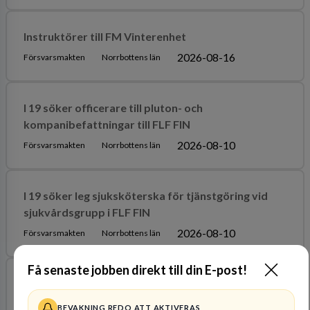
Instruktörer till FM Vinterenhet
2026-08-16
Försvarsmakten
Norrbottens län
I 19 söker officerare till pluton- och
kompanibefattningar till FLF FIN
2026-08-10
Försvarsmakten
Norrbottens län
I 19 söker leg sjuksköterska för tjänstgöring vid
sjukvårdsgrupp i FLF FIN
2026-08-10
Försvarsmakten
Norrbottens län
Få senaste jobben direkt till din E-post!
I 19 söker officerare för tjäsntgöring som
stabsofficer vid FLF FIN
BEVAKNING REDO ATT AKTIVERAS