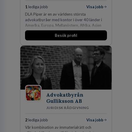
1
lediga jobb
Visa jobb
DLA Piper är en av världens största
advokatbyråer med kontor i över 40 länder i
Amerika, Europa, Mellanöstern, Afrika, Asien
och Oceanien. Vi är specialister inom
Besök profil
affärsjuridikens alla områden och vi har några
av världens ledande bolag som klienter. Med
fler än 450 jurister på fem kontor i Stockholm,
Köpenhamn, Århus, Oslo och Helsingfors kan vi
på DLA Piper erbjuda våra klienter en unik,
effektiv och gränsöverskridande nordisk
expertis. På vårt kontor i centrala Stockholm är
vi idag drygt 240 medarbetare.
Advokatbyrån
Gulliksson AB
JURIDISK RÅDGIVNING
2
lediga jobb
Visa jobb
Vår kombination av immaterialrätt och