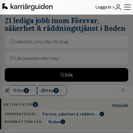
Logga in
21 lediga jobb inom Försvar,
säkerhet & räddningstjänst i Boden
Sök
Ort
Yrke
1
1
AKTIVA FILTER
2
Rensa alla
Försvar, säkerhet & räddningstjänst
YRKESKATEGORI
Boden
NORRBOTTENS LÄN