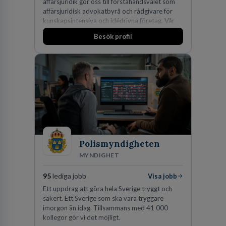
affärsjuridik gör oss till förstahandsvalet som
affärsjuridisk advokatbyrå och rådgivare för
kunskapsintensiva och idédrivna företag. Vår
expertis inom IP-tillgångar har gett oss en
Besök profil
marknadsledande position. Våra klienter väljer
oss för den kompetens som krävs för att
skydda, utveckla och kommersialisera
företagets viktigaste tillgångar.
Polismyndigheten
MYNDIGHET
95
lediga jobb
Visa jobb
Ett uppdrag att göra hela Sverige tryggt och
säkert. Ett Sverige som ska vara tryggare
imorgon än idag. Tillsammans med 41 000
kollegor gör vi det möjligt.