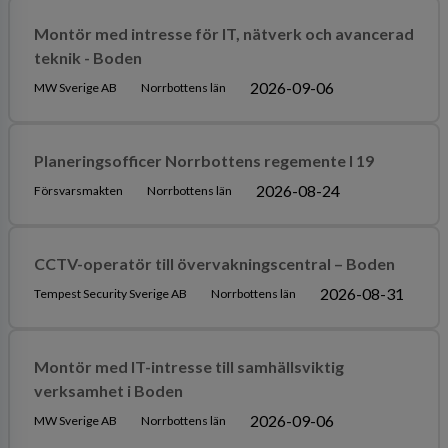
Montör med intresse för IT, nätverk och avancerad
teknik - Boden
2026-09-06
MW Sverige AB
Norrbottens län
Planeringsofficer Norrbottens regemente I 19
2026-08-24
Försvarsmakten
Norrbottens län
CCTV-operatör till övervakningscentral – Boden
2026-08-31
Tempest Security Sverige AB
Norrbottens län
Montör med IT-intresse till samhällsviktig
verksamhet i Boden
2026-09-06
MW Sverige AB
Norrbottens län