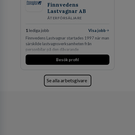
Finnvedens
Lastvagnar AB
ÅTERFÖRSÄLJARE
1
lediga jobb
Visa jobb
Finnvedens Lastvagnar startades 1997 när man
särskilde lastvagnsverksamheten från
personbilar på den dåvarande
huvudanläggningen i Värnamo. Sedan dess har
Besök profil
man expanderat kraftigt genom ett antal
förvärv i närliggande distrikt.Idag är bolaget
den största privata återförsäljaren av Volvo
Lastvagnar och finns representerade på 20
Se alla arbetsgivare
orter i södra Sverige.