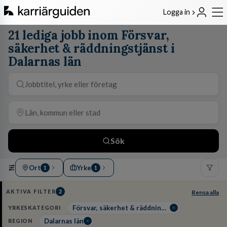
Logga in
21 lediga jobb inom Försvar,
säkerhet & räddningstjänst i
Dalarnas län
Sök
Ort
Yrke
1
1
AKTIVA FILTER
2
Rensa alla
Försvar, säkerhet & räddningstjänst
YRKESKATEGORI
Dalarnas län
REGION