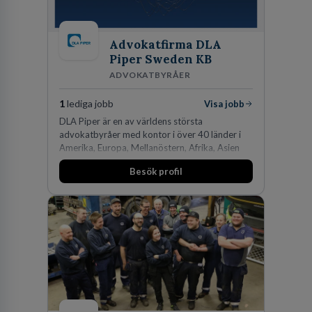
Advokatfirma DLA
Piper Sweden KB
ADVOKATBYRÅER
1
lediga jobb
Visa jobb
DLA Piper är en av världens största
advokatbyråer med kontor i över 40 länder i
Amerika, Europa, Mellanöstern, Afrika, Asien
och Oceanien. Vi är specialister inom
Besök profil
affärsjuridikens alla områden och vi har några
av världens ledande bolag som klienter. Med
fler än 450 jurister på fem kontor i Stockholm,
Köpenhamn, Århus, Oslo och Helsingfors kan vi
på DLA Piper erbjuda våra klienter en unik,
effektiv och gränsöverskridande nordisk
expertis. På vårt kontor i centrala Stockholm är
vi idag drygt 240 medarbetare.