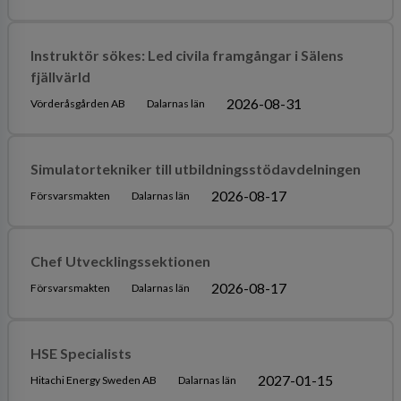
Instruktör sökes: Led civila framgångar i Sälens
fjällvärld
2026-08-31
Vörderåsgården AB
Dalarnas län
Simulatortekniker till utbildningsstödavdelningen
2026-08-17
Försvarsmakten
Dalarnas län
Chef Utvecklingssektionen
2026-08-17
Försvarsmakten
Dalarnas län
HSE Specialists
2027-01-15
Hitachi Energy Sweden AB
Dalarnas län