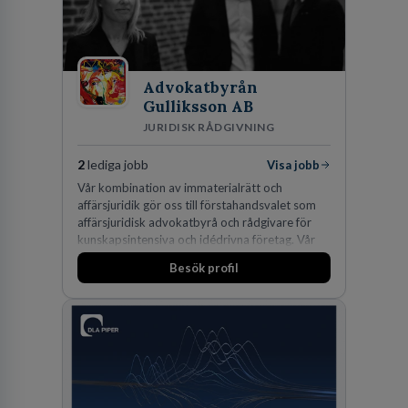
Advokatbyrån
Gulliksson AB
JURIDISK RÅDGIVNING
2
lediga jobb
Visa jobb
Vår kombination av immaterialrätt och
affärsjuridik gör oss till förstahandsvalet som
affärsjuridisk advokatbyrå och rådgivare för
kunskapsintensiva och idédrivna företag. Vår
expertis inom IP-tillgångar har gett oss en
Besök profil
marknadsledande position. Våra klienter väljer
oss för den kompetens som krävs för att
skydda, utveckla och kommersialisera
företagets viktigaste tillgångar.