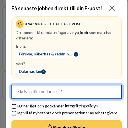
Få senaste jobben direkt till din E-post!
Brandman RIB (deltidsbrandman)
BEVAKNING REDO ATT AKTIVERAS
2026-08-31
Brandkåren Norra Dalarna
Dalarnas län
Du kommer få uppdateringar av
nya jobb
som matchar
kriteriera:
Inom:
Instruktör
Försvar, säkerhet & räddningstjänst
Södra Dalarnas Räddningstjänstförbund
Dalarnas län
2026-08-20
Vart?
Dalarnas län
HSE Manager Service Unit
2026-12-04
Hitachi Energy Sweden AB
Dalarnas län
integritetspolicyn.
Jag har läst och godkänner
Arbetsgivare i fokus
Jag vill få nyhetsbrev och presentationer av arbetsgivare.
Bevaka sökning