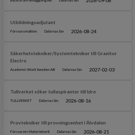
2026-09-06
Bäckström Anläggning AB
Dalarnas län
Utbildningsadjutant
2026-08-24
Försvarsmakten
Dalarnas län
Säkerhetstekniker/Systemtekniker till Granitor
Electro
2027-02-03
Academic Work Sweden AB
Dalarnas län
Tullverket söker tullaspiranter till Idre
2026-08-16
TULLVERKET
Dalarnas län
Provtekniker till provningsenhet i Älvdalen
2026-08-21
Försvarets Materielverk
Dalarnas län