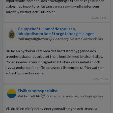
importerade livsmedel och provtagning. Du har en regelbunden
dialog med importörer, lastansvariga samt myndigheter som
Jordbruksverket och Tullverket.
2026-08-07
Gruppchef till områdespolisen,
lokalpolisområde Storgöteborg Hisingen
Polismyndigheten
Göteborg, Västra Götalands län
Du får en nyckelroll i att leda det brottsförebyggande och
trygghetsskapande arbetet i nära kontakt med lokalsamhället.
Rollen innebär stora möjligheter att styra verksamheten och
bygga goda relationer för att agera tillsammans utifrån vad som
är bäst för medborgarna.
2026-08-14
Elsäkerhetsspecialist
Vattenfall AB
Västra Götalands län, Jönköpings län
Vill du bli en viktig del av energiomställningen och utveckla