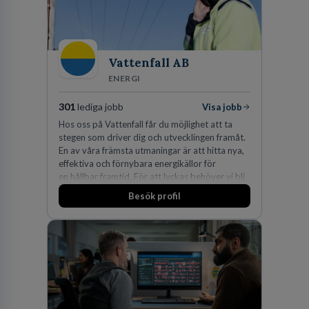
Vattenfall AB
ENERGI
301
lediga jobb
Visa jobb
Hos oss på Vattenfall får du möjlighet att ta
stegen som driver dig och utvecklingen framåt.
En av våra främsta utmaningar är att hitta nya,
effektiva och förnybara energikällor för
en hållbar framtid. För att lyckas behöver vi bli
fler medarbetare som vill göra skillnad.
Besök profil