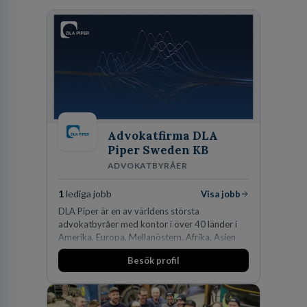
Advokatfirma DLA
Piper Sweden KB
ADVOKATBYRÅER
1
lediga jobb
Visa jobb
DLA Piper är en av världens största
advokatbyråer med kontor i över 40 länder i
Amerika, Europa, Mellanöstern, Afrika, Asien
och Oceanien. Vi är specialister inom
Besök profil
affärsjuridikens alla områden och vi har några
av världens ledande bolag som klienter. Med
fler än 450 jurister på fem kontor i Stockholm,
Köpenhamn, Århus, Oslo och Helsingfors kan vi