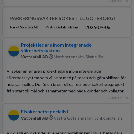
2026-08-16
PARKERINGSVAKTER SÖKES TILL GÖTEBORG!
2026-09-06
Parkit Sweden AB
Västra Götalands län
Projektledare inom integrerade
säkerhetssystem
Vattenfall AB
Norrbottens län, Skåne län
Vi söker en erfaren projektledare inom integrerade
säkerhetssystem som vill vara med på resan och göra skillnad för
hela samhället. Du får en bred roll där du leder säkerhetsprojekt
från start till mål och samarbetar med både kunder och kollegor.
2026-08-16
Elsäkerhetsspecialist
Vattenfall AB
Västra Götalands län, Jönköpings län
Vill du bli en viktig del av energiomställningen? Du arbetar nära