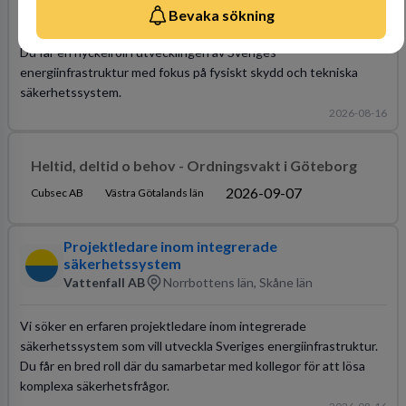
Vattenfall AB
Norrbottens län, Skåne län
Bevaka sökning
Du får en nyckelroll i utvecklingen av Sveriges
energiinfrastruktur med fokus på fysiskt skydd och tekniska
säkerhetssystem.
2026-08-16
Heltid, deltid o behov - Ordningsvakt i Göteborg
2026-09-07
Cubsec AB
Västra Götalands län
Projektledare inom integrerade
säkerhetssystem
Vattenfall AB
Norrbottens län, Skåne län
Vi söker en erfaren projektledare inom integrerade
säkerhetssystem som vill utveckla Sveriges energiinfrastruktur.
Du får en bred roll där du samarbetar med kollegor för att lösa
komplexa säkerhetsfrågor.