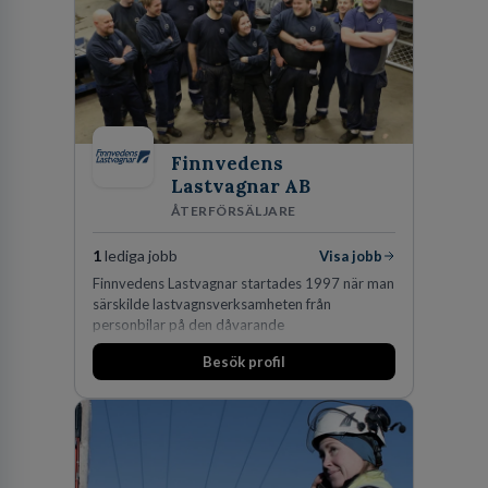
på DLA Piper erbjuda våra klienter en unik,
effektiv och gränsöverskridande nordisk
expertis. På vårt kontor i centrala Stockholm är
vi idag drygt 240 medarbetare.
Finnvedens
Lastvagnar AB
ÅTERFÖRSÄLJARE
1
lediga jobb
Visa jobb
Finnvedens Lastvagnar startades 1997 när man
särskilde lastvagnsverksamheten från
personbilar på den dåvarande
huvudanläggningen i Värnamo. Sedan dess har
Besök profil
man expanderat kraftigt genom ett antal
förvärv i närliggande distrikt.Idag är bolaget
den största privata återförsäljaren av Volvo
Lastvagnar och finns representerade på 20
orter i södra Sverige.