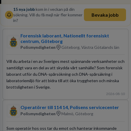
15
nya jobb
kom in i veckan på din
Bevaka jobb
sökning. Vill du få mejl när fler kommer
in?
Forensisk laborant, Nationellt forensiskt
centrum, Göteborg
Polismyndigheten
Göteborg, Västra Götalands län
Vill du arbeta i en av Sveriges mest spännande verksamheter och
samtidigt vara en del av att skydda vårt samhälle? Som forensisk
laborant utför du DNA-spårsökning och DNA-spårsäkring i
laboratoriemiljö för att bidra till att öka tryggheten och minska
brottsligheten i Sverige.
2026-08-10
Operatörer till 114 14, Polisens servicecenter
Polismyndigheten
Malmö, Göteborg
Som operatör hos oss tar du emot och hanterar inkommande