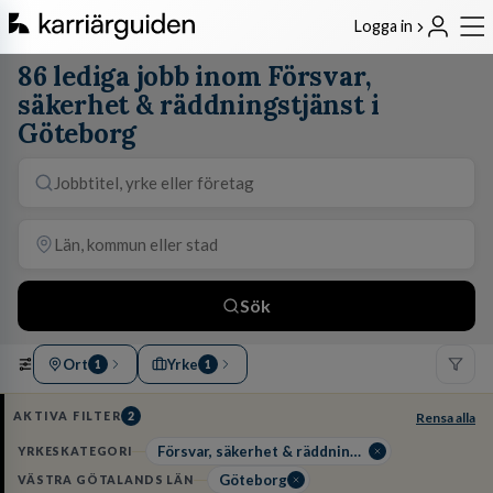
Logga in
86 lediga jobb inom Försvar,
säkerhet & räddningstjänst i
Göteborg
Sök
Ort
Yrke
1
1
AKTIVA FILTER
2
Rensa alla
Försvar, säkerhet & räddningstjänst
YRKESKATEGORI
Göteborg
VÄSTRA GÖTALANDS LÄN