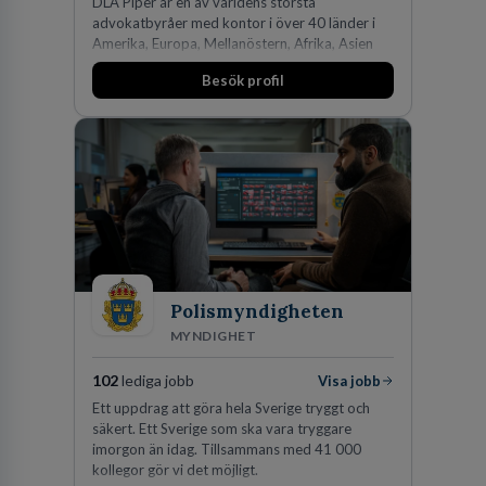
DLA Piper är en av världens största
advokatbyråer med kontor i över 40 länder i
Amerika, Europa, Mellanöstern, Afrika, Asien
och Oceanien. Vi är specialister inom
Besök profil
affärsjuridikens alla områden och vi har några
av världens ledande bolag som klienter. Med
fler än 450 jurister på fem kontor i Stockholm,
Köpenhamn, Århus, Oslo och Helsingfors kan vi
på DLA Piper erbjuda våra klienter en unik,
effektiv och gränsöverskridande nordisk
expertis. På vårt kontor i centrala Stockholm är
vi idag drygt 240 medarbetare.
Polismyndigheten
MYNDIGHET
102
lediga jobb
Visa jobb
Ett uppdrag att göra hela Sverige tryggt och
säkert. Ett Sverige som ska vara tryggare
imorgon än idag. Tillsammans med 41 000
kollegor gör vi det möjligt.