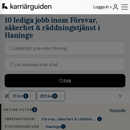
Logga in
10 lediga jobb inom Försvar,
säkerhet & räddningstjänst i
Haninge
Sök
Ort
Yrke
1
1
AKTIVA FILTER
2
Rensa alla
Försvar, säkerhet & räddningstjänst
YRKESKATEGORI
Haninge
STOCKHOLMS LÄN