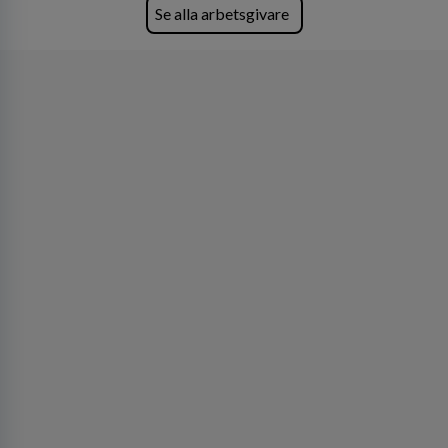
Lastvagnar och finns representerade på 20
Se alla arbetsgivare
orter i södra Sverige.