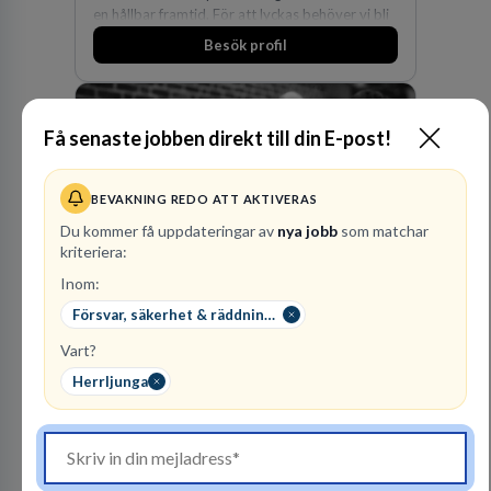
en hållbar framtid. För att lyckas behöver vi bli
fler medarbetare som vill göra skillnad.
Besök profil
Få senaste jobben direkt till din E-post!
BEVAKNING REDO ATT AKTIVERAS
Du kommer få uppdateringar av
nya jobb
som matchar
kriteriera:
Advokatbyrån
Inom:
Gulliksson AB
Försvar, säkerhet & räddningstjänst
JURIDISK RÅDGIVNING
Vart?
2
lediga jobb
Visa jobb
Herrljunga
Vår kombination av immaterialrätt och
affärsjuridik gör oss till förstahandsvalet som
affärsjuridisk advokatbyrå och rådgivare för
kunskapsintensiva och idédrivna företag. Vår
expertis inom IP-tillgångar har gett oss en
Besök profil
marknadsledande position. Våra klienter väljer