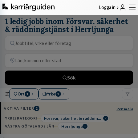
Logga in
1 ledig jobb inom Försvar, säkerhet
& räddningstjänst i Herrljunga
Sök
Ort
Yrke
1
1
AKTIVA FILTER
2
Rensa alla
Försvar, säkerhet & räddningstjänst
YRKESKATEGORI
Herrljunga
VÄSTRA GÖTALANDS LÄN