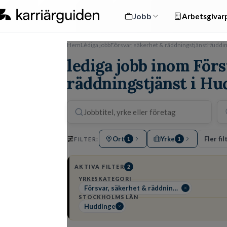
Jobb
Arbetsgivarp
Hem
Lediga jobb
Försvar, säkerhet & räddningstjänst
Huddi
lediga jobb inom Förs
räddningstjänst i Hu
Ort
Yrke
Fler fil
FILTER:
1
1
AKTIVA FILTER
2
YRKESKATEGORI
Försvar, säkerhet & räddningstjänst
STOCKHOLMS LÄN
Huddinge