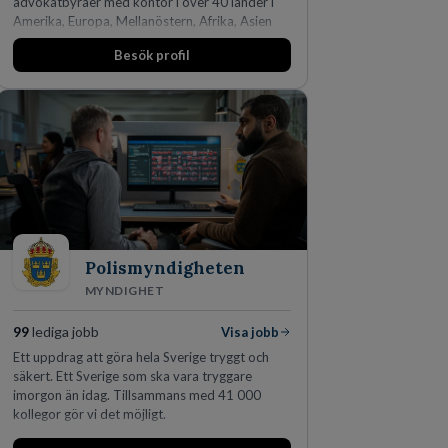
advokatbyråer med kontor i över 40 länder i
Amerika, Europa, Mellanöstern, Afrika, Asien
och Oceanien. Vi är specialister inom
Besök profil
affärsjuridikens alla områden och vi har några
av världens ledande bolag som klienter. Med
fler än 450 jurister på fem kontor i Stockholm,
Köpenhamn, Århus, Oslo och Helsingfors kan vi
på DLA Piper erbjuda våra klienter en unik,
effektiv och gränsöverskridande nordisk
expertis. På vårt kontor i centrala Stockholm är
vi idag drygt 240 medarbetare.
Polismyndigheten
MYNDIGHET
99
lediga jobb
Visa jobb
Ett uppdrag att göra hela Sverige tryggt och
säkert. Ett Sverige som ska vara tryggare
imorgon än idag. Tillsammans med 41 000
kollegor gör vi det möjligt.