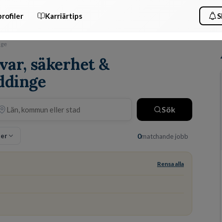
rofiler
Karriärtips
S
nge
var, säkerhet &
ddinge
Sök
ter
0
matchande jobb
Rensa alla