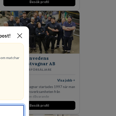
Besök profil
-post!
om matchar
Finnvedens
Lastvagnar AB
ÅTERFÖRSÄLJARE
1
lediga jobb
Visa jobb
Finnvedens Lastvagnar startades 1997 när man
särskilde lastvagnsverksamheten från
personbilar på den dåvarande
huvudanläggningen i Värnamo. Sedan dess har
Besök profil
man expanderat kraftigt genom ett antal
förvärv i närliggande distrikt.Idag är bolaget