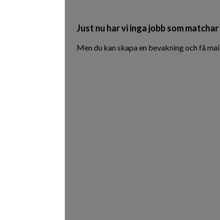
Just nu har vi inga jobb som matchar 
Men du kan skapa en bevakning och få mail