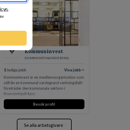
den största privata återförsäljaren av Volvo
Lastvagnar och finns representerade på 20
icyn.
orter i södra Sverige.
 av
Kommuninvest
KOMMUNFINANSIERING
1
lediga jobb
Visa jobb
Kommuninvest är en medlemsorganisation som
utifrån en kommunal värdegrund verkningsfullt
företräder den kommunala sektorn i
finansieringsfrågor.
Besök profil
Se alla arbetsgivare