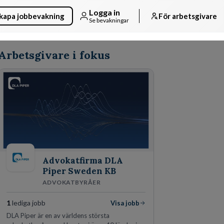
Logga in
kapa jobbevakning
För arbetsgivare
Se bevakningar
Arbetsgivare i fokus
Advokatfirma DLA
Piper Sweden KB
ADVOKATBYRÅER
1
lediga jobb
Visa jobb
DLA Piper är en av världens största