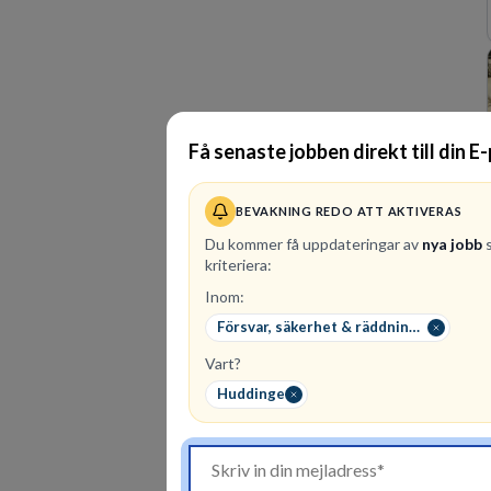
Få senaste jobben direkt till din E
BEVAKNING REDO ATT AKTIVERAS
Du kommer få uppdateringar av
nya jobb
s
kriteriera:
Inom:
Försvar, säkerhet & räddningstjänst
Vart?
Huddinge