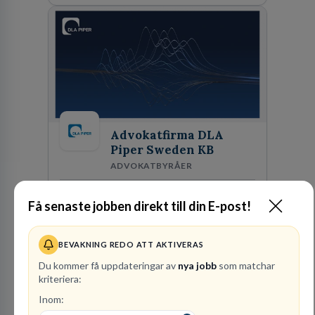
skydda, utveckla och kommersialisera
företagets viktigaste tillgångar.
Advokatfirma DLA
Piper Sweden KB
ADVOKATBYRÅER
1
lediga jobb
Visa jobb
Få senaste jobben direkt till din E-post!
DLA Piper är en av världens största
advokatbyråer med kontor i över 40 länder i
Amerika, Europa, Mellanöstern, Afrika, Asien
BEVAKNING REDO ATT AKTIVERAS
och Oceanien. Vi är specialister inom
Besök profil
Du kommer få uppdateringar av
nya jobb
som matchar
affärsjuridikens alla områden och vi har några
kriteriera:
av världens ledande bolag som klienter. Med
fler än 450 jurister på fem kontor i Stockholm,
Inom:
Köpenhamn, Århus, Oslo och Helsingfors kan vi