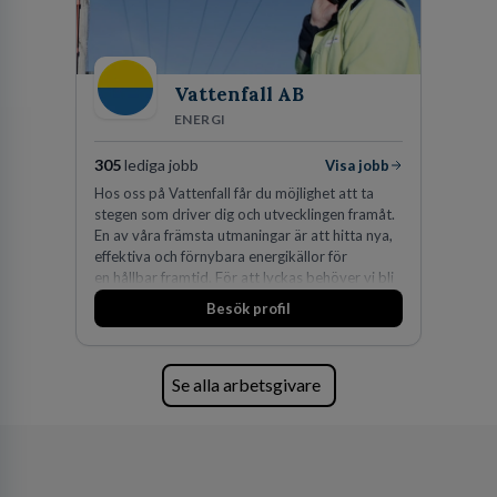
Vattenfall AB
ENERGI
305
lediga jobb
Visa jobb
Hos oss på Vattenfall får du möjlighet att ta
stegen som driver dig och utvecklingen framåt.
En av våra främsta utmaningar är att hitta nya,
effektiva och förnybara energikällor för
en hållbar framtid. För att lyckas behöver vi bli
fler medarbetare som vill göra skillnad.
Besök profil
Se alla arbetsgivare