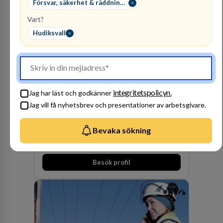
Försvar, säkerhet & räddningstjänst
på DLA Piper erbjuda våra klienter en unik,
effektiv och gränsöverskridande nordisk
Vart?
expertis. På vårt kontor i centrala Stockholm är
vi idag drygt 240 medarbetare.
Hudiksvall
Finnvedens
Lastvagnar AB
integritetspolicyn.
Jag har läst och godkänner
ÅTERFÖRSÄLJARE
Jag vill få nyhetsbrev och presentationer av arbetsgivare.
1
lediga jobb
Visa jobb
Finnvedens Lastvagnar startades 1997 när man
Bevaka sökning
särskilde lastvagnsverksamheten från
personbilar på den dåvarande
huvudanläggningen i Värnamo. Sedan dess har
Besök profil
man expanderat kraftigt genom ett antal
förvärv i närliggande distrikt.Idag är bolaget
den största privata återförsäljaren av Volvo
Lastvagnar och finns representerade på 20
orter i södra Sverige.