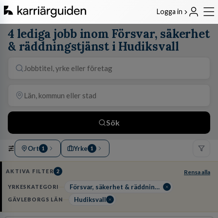
Logga in
4 lediga jobb inom Försvar, säkerhet
& räddningstjänst i Hudiksvall
Sök
Ort
Yrke
1
1
AKTIVA FILTER
2
Rensa alla
Försvar, säkerhet & räddningstjänst
YRKESKATEGORI
Hudiksvall
GÄVLEBORGS LÄN