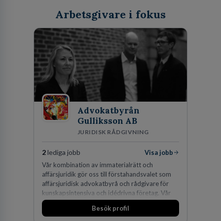
Arbetsgivare i fokus
Advokatbyrån
Gulliksson AB
JURIDISK RÅDGIVNING
2
lediga jobb
Visa jobb
Vår kombination av immaterialrätt och
affärsjuridik gör oss till förstahandsvalet som
affärsjuridisk advokatbyrå och rådgivare för
kunskapsintensiva och idédrivna företag. Vår
expertis inom IP-tillgångar har gett oss en
Besök profil
marknadsledande position. Våra klienter väljer
oss för den kompetens som krävs för att