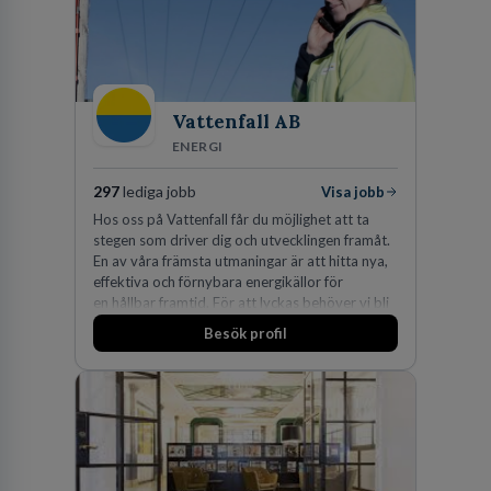
Vattenfall AB
ENERGI
297
lediga jobb
Visa jobb
Hos oss på Vattenfall får du möjlighet att ta
stegen som driver dig och utvecklingen framåt.
En av våra främsta utmaningar är att hitta nya,
effektiva och förnybara energikällor för
en hållbar framtid. För att lyckas behöver vi bli
fler medarbetare som vill göra skillnad.
Besök profil