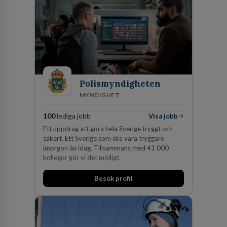
Lastvagnar och finns representerade på 20
orter i södra Sverige.
Polismyndigheten
MYNDIGHET
100
lediga jobb
Visa jobb
Ett uppdrag att göra hela Sverige tryggt och
säkert. Ett Sverige som ska vara tryggare
imorgon än idag. Tillsammans med 41 000
kollegor gör vi det möjligt.
Besök profil