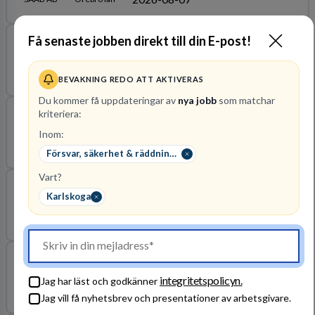
Få senaste jobben direkt till din E-post!
Systemsäkerhetsingenjör till försvarsindustrin
2026-10-15
Framtiden i Sverige AB
Örebro län
BEVAKNING REDO ATT AKTIVERAS
Du kommer få uppdateringar av
nya jobb
som matchar
kriteriera:
Utvecklingsingenjör/PoC till Fuze Design
Inom:
2026-08-07
SAAB AB
Örebro län
Försvar, säkerhet & räddningstjänst
Vart?
Servicetekniker
Karlskoga
2026-08-11
OnePartnerGroup Mitt AB
Örebro län
Informationssäkerhetsansvarig
integritetspolicyn.
Jag har läst och godkänner
2026-08-16
Karlskoga kommun
Örebro län
Jag vill få nyhetsbrev och presentationer av arbetsgivare.