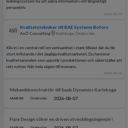
ledningssystem för att säkra information i ett långsiktigt
perspektiv.
2026-08-16
Kvalitetstekniker till BAE Systems Bofors
AxÖ Consulting
Karlskoga, Örebro län
Kliv in i en central roll i en verksamhet i stark tillväxt där du får
stort inflytande i det dagliga kvalitetsarbetet. Du hanterar
kvalitetsärenden som uppstår i produktionen och säkerställer att
rätt rutiner följs hela vägen till leverans.
2026-08-16
Mekanikkonstruktör till Saab Dynamics Karlskoga
2026-08-07
SAAB AB
Örebro län
Fuze Design söker en driven utvecklingsingenjör!
2026-08-07
SAAB AB
Örebro län