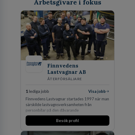
Arbetsgivare i fokus
Finnvedens
Lastvagnar AB
ÅTERFÖRSÄLJARE
1
lediga jobb
Visa jobb
Finnvedens Lastvagnar startades 1997 när man
särskilde lastvagnsverksamheten från
personbilar på den dåvarande
huvudanläggningen i Värnamo. Sedan dess har
Besök profil
man expanderat kraftigt genom ett antal
förvärv i närliggande distrikt.Idag är bolaget
den största privata återförsäljaren av Volvo