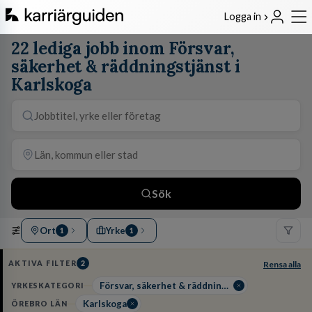
Logga in
22 lediga jobb inom Försvar,
säkerhet & räddningstjänst i
Karlskoga
Sök
Ort
Yrke
1
1
AKTIVA FILTER
2
Rensa alla
Försvar, säkerhet & räddningstjänst
YRKESKATEGORI
Karlskoga
ÖREBRO LÄN