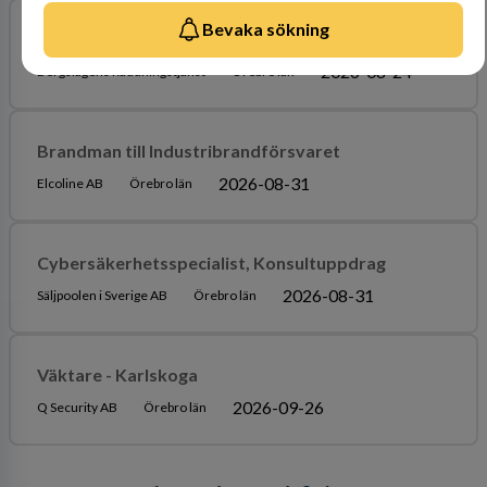
Bevaka sökning
Larmcentralen söker vikarier
2026-08-24
Bergslagens Räddningstjänst
Örebro län
Brandman till Industribrandförsvaret
2026-08-31
Elcoline AB
Örebro län
Cybersäkerhetsspecialist, Konsultuppdrag
2026-08-31
Säljpoolen i Sverige AB
Örebro län
Väktare - Karlskoga
2026-09-26
Q Security AB
Örebro län