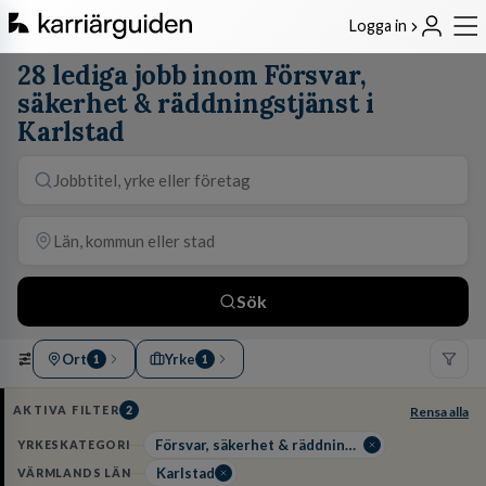
Logga in
28 lediga jobb inom Försvar,
säkerhet & räddningstjänst i
Karlstad
Sök
Ort
Yrke
1
1
AKTIVA FILTER
2
Rensa alla
Försvar, säkerhet & räddningstjänst
YRKESKATEGORI
Karlstad
VÄRMLANDS LÄN