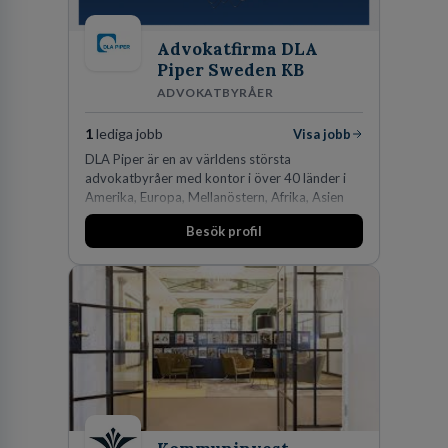
Advokatfirma DLA
Piper Sweden KB
ADVOKATBYRÅER
1
lediga jobb
Visa jobb
DLA Piper är en av världens största
advokatbyråer med kontor i över 40 länder i
Amerika, Europa, Mellanöstern, Afrika, Asien
och Oceanien. Vi är specialister inom
Besök profil
affärsjuridikens alla områden och vi har några
av världens ledande bolag som klienter. Med
fler än 450 jurister på fem kontor i Stockholm,
Köpenhamn, Århus, Oslo och Helsingfors kan vi
på DLA Piper erbjuda våra klienter en unik,
effektiv och gränsöverskridande nordisk
expertis. På vårt kontor i centrala Stockholm är
vi idag drygt 240 medarbetare.