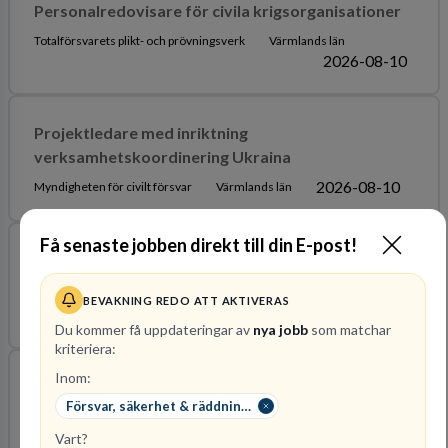
Personalredovisare för civila krigsorganisationer
Totalförsvarets plikt- och prövningsverk
Värmlands län
2026-08-10
Projektledare med inriktning
verksamhetskoordinering Ukraina
2026-08-10
Myndigheten för civilt försvar
Värmlands län
Få senaste jobben direkt till din E-post!
Handläggare med inriktning säkerhetskoordinering
och beredskapsplanering
BEVAKNING REDO ATT AKTIVERAS
2026-08-09
Myndigheten för civilt försvar
Värmlands län
Du kommer få uppdateringar av
nya jobb
som matchar
kriteriera:
Inom:
Samordnare räddningstjänst under höjd
Försvar, säkerhet & räddningstjänst
beredskap
Vart?
Karlstadsregionens Räddningstjänstförbund
Värmlands län