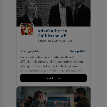
Advokatbyrån
Gulliksson AB
JURIDISK RÅDGIVNING
2
lediga jobb
Visa jobb
Vår kombination av immaterialrätt och
affärsjuridik gör oss till förstahandsvalet som
affärsjuridisk advokatbyrå och rådgivare för
kunskapsintensiva och idédrivna företag. Vår
expertis inom IP-tillgångar har gett oss en
Besök profil
marknadsledande position. Våra klienter väljer
oss för den kompetens som krävs för att
skydda, utveckla och kommersialisera
företagets viktigaste tillgångar.