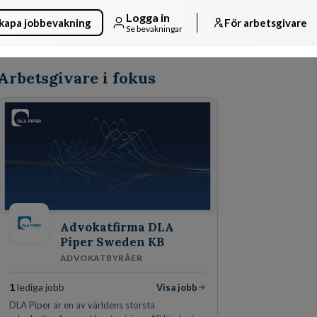
Logga in
kapa jobbevakning
För arbetsgivare
Se bevakningar
Arbetsgivare i fokus
Advokatfirma DLA
Piper Sweden KB
ADVOKATBYRÅER
1
lediga jobb
Visa jobb
DLA Piper är en av världens största