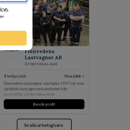
icyn.
 av
Finnvedens
Lastvagnar AB
ÅTERFÖRSÄLJARE
1
lediga jobb
Visa jobb
Finnvedens Lastvagnar startades 1997 när man
särskilde lastvagnsverksamheten från
personbilar på den dåvarande
huvudanläggningen i Värnamo. Sedan dess har
Besök profil
man expanderat kraftigt genom ett antal
förvärv i närliggande distrikt.Idag är bolaget
den största privata återförsäljaren av Volvo
Lastvagnar och finns representerade på 20
Se alla arbetsgivare
orter i södra Sverige.