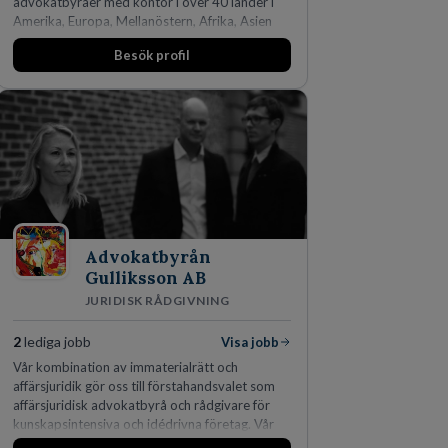
advokatbyråer med kontor i över 40 länder i
Amerika, Europa, Mellanöstern, Afrika, Asien
och Oceanien. Vi är specialister inom
Besök profil
affärsjuridikens alla områden och vi har några
av världens ledande bolag som klienter. Med
fler än 450 jurister på fem kontor i Stockholm,
Köpenhamn, Århus, Oslo och Helsingfors kan vi
på DLA Piper erbjuda våra klienter en unik,
effektiv och gränsöverskridande nordisk
expertis. På vårt kontor i centrala Stockholm är
vi idag drygt 240 medarbetare.
Advokatbyrån
Gulliksson AB
JURIDISK RÅDGIVNING
2
lediga jobb
Visa jobb
Vår kombination av immaterialrätt och
affärsjuridik gör oss till förstahandsvalet som
affärsjuridisk advokatbyrå och rådgivare för
kunskapsintensiva och idédrivna företag. Vår
expertis inom IP-tillgångar har gett oss en