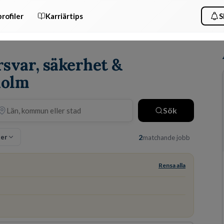
rofiler
Karriärtips
S
m
rsvar, säkerhet &
holm
Sök
ter
2
matchande jobb
Rensa alla