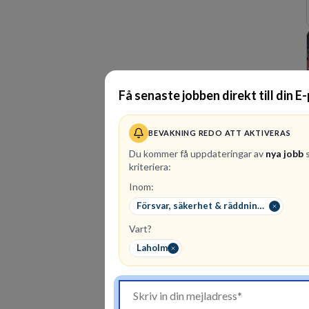
Få senaste jobben direkt till din E
BEVAKNING REDO ATT AKTIVERAS
Du kommer få uppdateringar av
nya jobb
s
kriteriera:
Inom:
Försvar, säkerhet & räddningstjänst
Vart?
Laholm