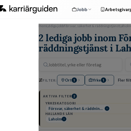
Jobb
Arbetsgivarp
Hem
Lediga jobb
Försvar, säkerhet & räddningstjänst
Lahol
2 lediga jobb inom Fö
räddningstjänst i La
Ort
Yrke
Fler fil
FILTER:
1
1
AKTIVA FILTER
2
YRKESKATEGORI
Försvar, säkerhet & räddningstjänst
HALLANDS LÄN
Laholm