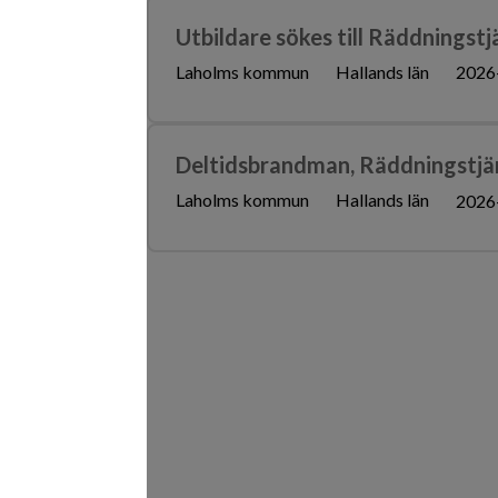
Utbildare sökes till Räddnings
Laholms kommun
Hallands län
2026
Deltidsbrandman, Räddningstjän
Laholms kommun
Hallands län
2026