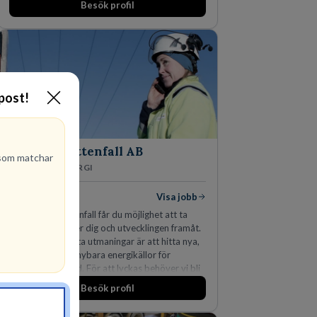
Besök profil
marknadsledande position. Våra klienter väljer
oss för den kompetens som krävs för att
skydda, utveckla och kommersialisera
företagets viktigaste tillgångar.
-post!
Vattenfall AB
om matchar
ENERGI
305
lediga jobb
Visa jobb
Hos oss på Vattenfall får du möjlighet att ta
stegen som driver dig och utvecklingen framåt.
En av våra främsta utmaningar är att hitta nya,
effektiva och förnybara energikällor för
en hållbar framtid. För att lyckas behöver vi bli
fler medarbetare som vill göra skillnad.
Besök profil