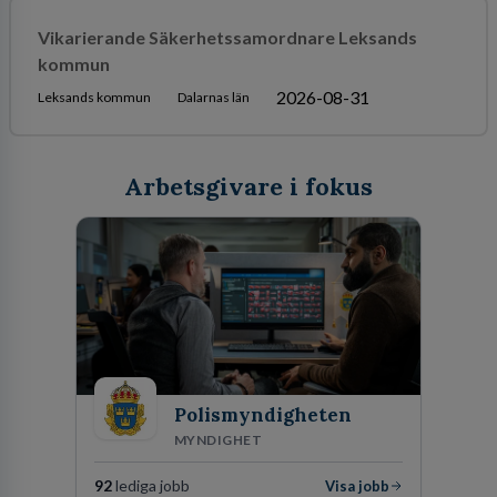
Vikarierande Säkerhetssamordnare Leksands
kommun
2026-08-31
Leksands kommun
Dalarnas län
Arbetsgivare i fokus
Polismyndigheten
MYNDIGHET
92
lediga jobb
Visa jobb