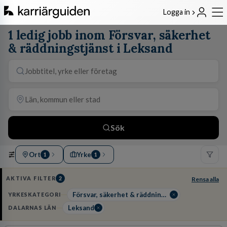
Logga in
1 ledig jobb inom Försvar, säkerhet
& räddningstjänst i Leksand
Sök
Ort
Yrke
1
1
AKTIVA FILTER
2
Rensa alla
Försvar, säkerhet & räddningstjänst
YRKESKATEGORI
Leksand
DALARNAS LÄN