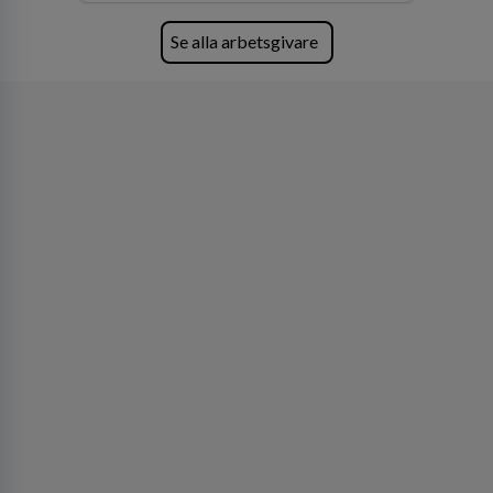
skydda, utveckla och kommersialisera
företagets viktigaste tillgångar.
Se alla arbetsgivare