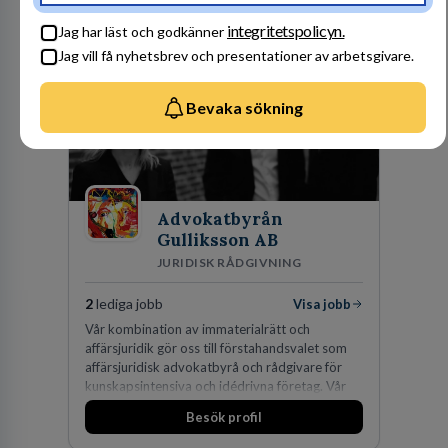
huvudanläggningen i Värnamo. Sedan dess har
Besök profil
man expanderat kraftigt genom ett antal
integritetspolicyn.
Jag har läst och godkänner
förvärv i närliggande distrikt.Idag är bolaget
Jag vill få nyhetsbrev och presentationer av arbetsgivare.
den största privata återförsäljaren av Volvo
Lastvagnar och finns representerade på 20
orter i södra Sverige.
Bevaka sökning
Advokatbyrån
Gulliksson AB
JURIDISK RÅDGIVNING
2
lediga jobb
Visa jobb
Vår kombination av immaterialrätt och
affärsjuridik gör oss till förstahandsvalet som
affärsjuridisk advokatbyrå och rådgivare för
kunskapsintensiva och idédrivna företag. Vår
expertis inom IP-tillgångar har gett oss en
Besök profil
marknadsledande position. Våra klienter väljer
oss för den kompetens som krävs för att