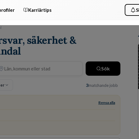
rofiler
Karriärtips
S
l
rsvar, säkerhet &
lndal
Sök
ter
3
matchande jobb
Rensa alla