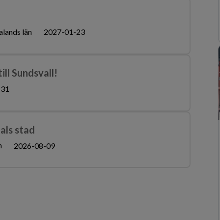
alands län
2027-01-23
ill Sundsvall!
-31
als stad
n
2026-08-09