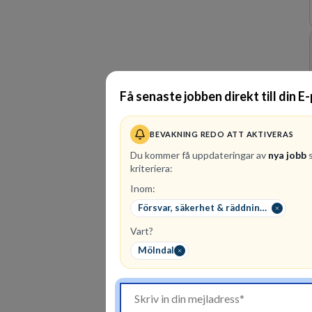
Få senaste jobben direkt till din E
BEVAKNING REDO ATT AKTIVERAS
Du kommer få uppdateringar av
nya jobb
s
kriteriera:
Inom:
Försvar, säkerhet & räddningstjänst
Vart?
Mölndal