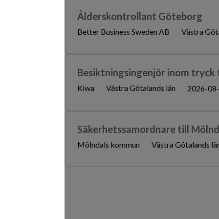
Ålderskontrollant Göteborg
Better Business Sweden AB
Västra Göt
Besiktningsingenjör inom tryck t
Kiwa
Västra Götalands län
2026-08
Säkerhetssamordnare till Mölnd
Mölndals kommun
Västra Götalands lä