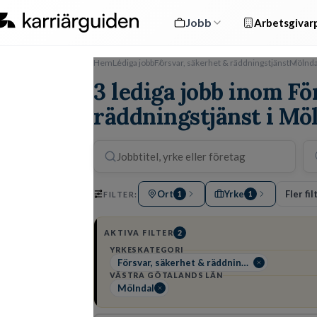
Jobb
Arbetsgivarp
Hem
Lediga jobb
Försvar, säkerhet & räddningstjänst
Mölnda
3 lediga jobb inom Fö
räddningstjänst i Mö
Ort
Yrke
Fler fil
FILTER:
1
1
AKTIVA FILTER
2
YRKESKATEGORI
Försvar, säkerhet & räddningstjänst
VÄSTRA GÖTALANDS LÄN
Mölndal