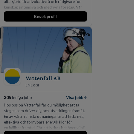
affärsjuridisk advokatbyrå och rådgivare för
kunskapsintensiva och idédrivna företag. Vår
expertis inom IP-tillgångar har gett oss en
Besök profil
marknadsledande position. Våra klienter väljer
oss för den kompetens som krävs för att
skydda, utveckla och kommersialisera
företagets viktigaste tillgångar.
Vattenfall AB
ENERGI
305
lediga jobb
Visa jobb
Hos oss på Vattenfall får du möjlighet att ta
stegen som driver dig och utvecklingen framåt.
En av våra främsta utmaningar är att hitta nya,
effektiva och förnybara energikällor för
en hållbar framtid. För att lyckas behöver vi bli
fler medarbetare som vill göra skillnad.