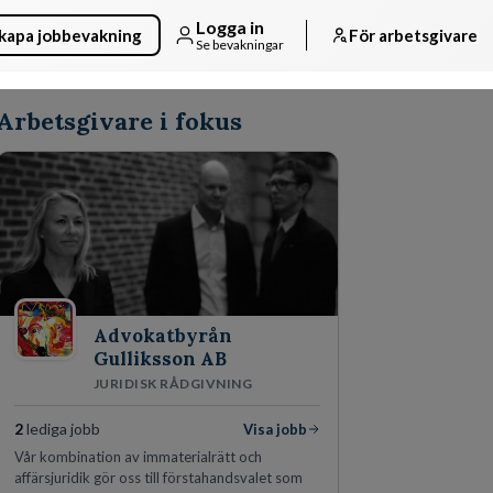
Logga in
kapa jobbevakning
För arbetsgivare
Se bevakningar
Arbetsgivare i fokus
Advokatbyrån
Gulliksson AB
JURIDISK RÅDGIVNING
2
lediga jobb
Visa jobb
Vår kombination av immaterialrätt och
affärsjuridik gör oss till förstahandsvalet som