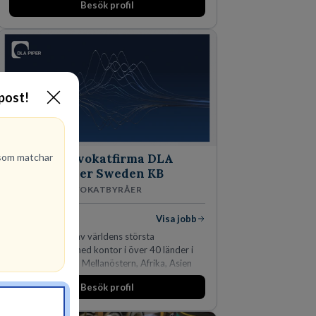
Besök profil
-post!
om matchar
Advokatfirma DLA
Piper Sweden KB
ADVOKATBYRÅER
1
lediga jobb
Visa jobb
DLA Piper är en av världens största
advokatbyråer med kontor i över 40 länder i
Amerika, Europa, Mellanöstern, Afrika, Asien
och Oceanien. Vi är specialister inom
Besök profil
affärsjuridikens alla områden och vi har några
av världens ledande bolag som klienter. Med