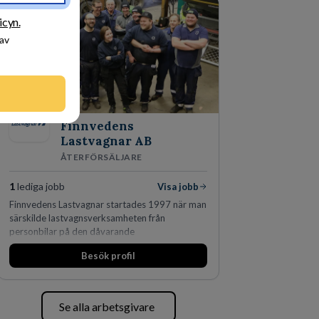
fler än 450 jurister på fem kontor i Stockholm,
Köpenhamn, Århus, Oslo och Helsingfors kan vi
icyn.
på DLA Piper erbjuda våra klienter en unik,
 av
effektiv och gränsöverskridande nordisk
expertis. På vårt kontor i centrala Stockholm är
vi idag drygt 240 medarbetare.
Finnvedens
Lastvagnar AB
ÅTERFÖRSÄLJARE
1
lediga jobb
Visa jobb
Finnvedens Lastvagnar startades 1997 när man
särskilde lastvagnsverksamheten från
personbilar på den dåvarande
huvudanläggningen i Värnamo. Sedan dess har
Besök profil
man expanderat kraftigt genom ett antal
förvärv i närliggande distrikt.Idag är bolaget
den största privata återförsäljaren av Volvo
Lastvagnar och finns representerade på 20
Se alla arbetsgivare
orter i södra Sverige.