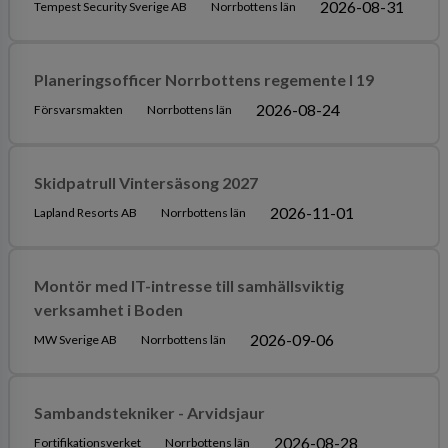
2026-08-31
Tempest Security Sverige AB
Norrbottens län
Planeringsofficer Norrbottens regemente I 19
2026-08-24
Försvarsmakten
Norrbottens län
Skidpatrull Vintersäsong 2027
2026-11-01
Lapland Resorts AB
Norrbottens län
Montör med IT-intresse till samhällsviktig
verksamhet i Boden
2026-09-06
MW Sverige AB
Norrbottens län
Sambandstekniker - Arvidsjaur
2026-08-28
Fortifikationsverket
Norrbottens län