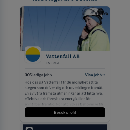
Vattenfall AB
ENERGI
305
lediga jobb
Visa jobb
Hos oss på Vattenfall får du möjlighet att ta
stegen som driver dig och utvecklingen framåt.
En av våra främsta utmaningar är att hitta nya,
effektiva och förnybara energikällor för
en hållbar framtid. För att lyckas behöver vi bli
fler medarbetare som vill göra skillnad.
Besök profil