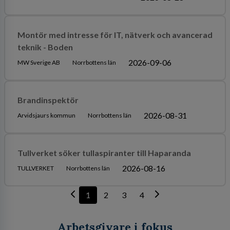
Montör med intresse för IT, nätverk och avancerad
teknik - Boden
2026-09-06
MW Sverige AB
Norrbottens län
Brandinspektör
2026-08-31
Arvidsjaurs kommun
Norrbottens län
Tullverket söker tullaspiranter till Haparanda
2026-08-16
TULLVERKET
Norrbottens län
1
2
3
4
Arbetsgivare i fokus