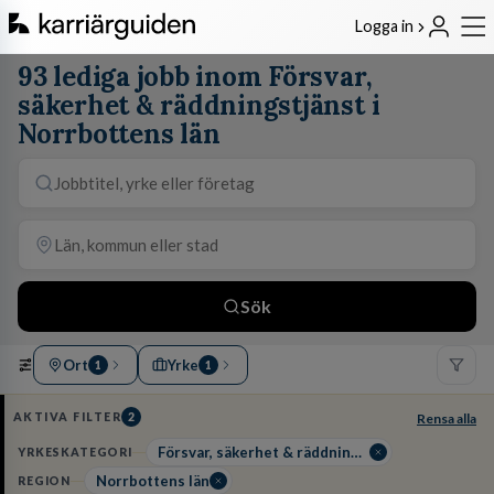
Logga in
93 lediga jobb inom Försvar,
säkerhet & räddningstjänst i
Norrbottens län
Sök
Ort
Yrke
1
1
AKTIVA FILTER
2
Rensa alla
Försvar, säkerhet & räddningstjänst
YRKESKATEGORI
Norrbottens län
REGION