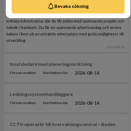
Bevaka sökning
Som säkerhetsspecialist IT/OT hos oss blir du en del av Sveriges
kritiska infrastruktur där du får jobba med spännande projekt och
teknik i framkant. Du får en spännande arbetsvardag och en bra
balans i livet på en attraktiv arbetsplats med goda möjligheter till
utveckling.
2026-08-16
Insatsledare med planeringsinriktning
2026-08-14
Försvarsmakten
Norrbottens län
Ledningssystemhandläggare
2026-08-14
Försvarsmakten
Norrbottens län
CCTV-operatör till övervakningscentral – Boden