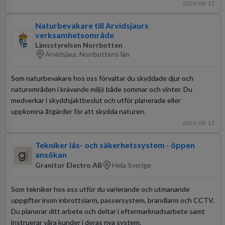
2026-08-13
Naturbevakare till Arvidsjaurs
verksamhetsområde
Länsstyrelsen Norrbotten
Arvidsjaur, Norrbottens län
Som naturbevakare hos oss förvaltar du skyddade djur och
naturområden i krävande miljö både sommar och vinter. Du
medverkar i skyddsjaktbeslut och utför planerade eller
uppkomna åtgärder för att skydda naturen.
2026-08-13
Tekniker lås- och säkerhetssystem - öppen
ansökan
Granitor Electro AB
Hela Sverige
Som tekniker hos oss utför du varierande och utmanande
uppgifter inom inbrottslarm, passersystem, brandlarm och CCTV.
Du planerar ditt arbete och deltar i eftermarknadsarbete samt
instruerar våra kunder i deras nya system.