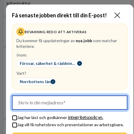
infrastruktur.
2026-08-14
Få senaste jobben direkt till din E-post!
Telekomtekniker
BEVAKNING REDO ATT AKTIVERAS
2026-08-27
Försvarsmakten
Norrbottens län
Du kommer få uppdateringar av
nya jobb
som matchar
kriteriera:
Informationssäkerhetsspecialist (Business
Inom:
Information Security Officer – BISO)
Försvar, säkerhet & räddningstjänst
Vattenfall AB
Norrbottens län, Stockholms län
Vart?
Vill du arbeta med informationssäkerhet där det verkligen spelar
Norrbottens län
roll och bidra till att skydda den nordiska energiförsörjningen?
Här kombinerar du strategiskt arbete med nära samverkan i
verksamheten i ett uppdrag där din kompetens gör konkret
skillnad varje dag.
2026-08-14
integritetspolicyn.
Jag har läst och godkänner
Jag vill få nyhetsbrev och presentationer av arbetsgivare.
Säkerhetsspecialist IT/OT
Vattenfall AB
Luleå, Trollhättan