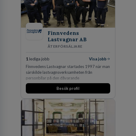
expertis. På vårt kontor i centrala Stockholm är
vi idag drygt 240 medarbetare.
Finnvedens
Lastvagnar AB
ÅTERFÖRSÄLJARE
1
lediga jobb
Visa jobb
Finnvedens Lastvagnar startades 1997 när man
särskilde lastvagnsverksamheten från
personbilar på den dåvarande
huvudanläggningen i Värnamo. Sedan dess har
Besök profil
man expanderat kraftigt genom ett antal
förvärv i närliggande distrikt.Idag är bolaget
den största privata återförsäljaren av Volvo
Lastvagnar och finns representerade på 20
orter i södra Sverige.