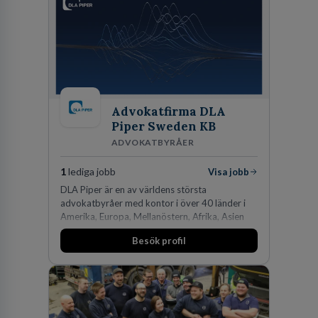
Advokatfirma DLA
Piper Sweden KB
ADVOKATBYRÅER
1
lediga jobb
Visa jobb
DLA Piper är en av världens största
advokatbyråer med kontor i över 40 länder i
Amerika, Europa, Mellanöstern, Afrika, Asien
och Oceanien. Vi är specialister inom
Besök profil
affärsjuridikens alla områden och vi har några
av världens ledande bolag som klienter. Med
fler än 450 jurister på fem kontor i Stockholm,
Köpenhamn, Århus, Oslo och Helsingfors kan vi
på DLA Piper erbjuda våra klienter en unik,
effektiv och gränsöverskridande nordisk