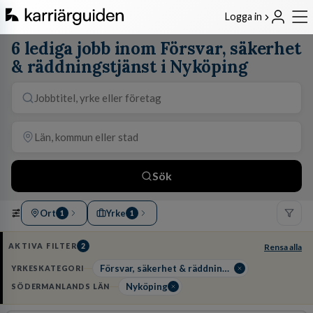
Logga in
6 lediga jobb inom Försvar, säkerhet
& räddningstjänst i Nyköping
Sök
Ort
Yrke
1
1
AKTIVA FILTER
2
Rensa alla
Försvar, säkerhet & räddningstjänst
YRKESKATEGORI
Nyköping
SÖDERMANLANDS LÄN