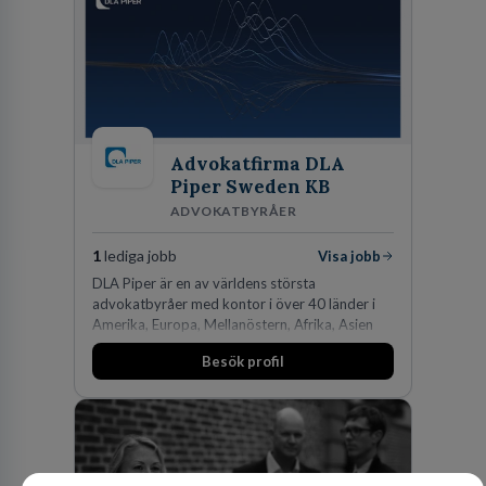
Advokatfirma DLA
Piper Sweden KB
ADVOKATBYRÅER
1
lediga jobb
Visa jobb
DLA Piper är en av världens största
advokatbyråer med kontor i över 40 länder i
Amerika, Europa, Mellanöstern, Afrika, Asien
och Oceanien. Vi är specialister inom
Besök profil
affärsjuridikens alla områden och vi har några
av världens ledande bolag som klienter. Med
fler än 450 jurister på fem kontor i Stockholm,
Köpenhamn, Århus, Oslo och Helsingfors kan vi
på DLA Piper erbjuda våra klienter en unik,
effektiv och gränsöverskridande nordisk