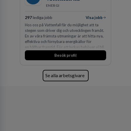
ENERGI
297
lediga jobb
Visa jobb
Hos oss på Vattenfall får du möjlighet att ta
stegen som driver dig och utvecklingen framåt.
En av våra främsta utmaningar är att hitta nya,
effektiva och förnybara energikällor för
en hållbar framtid. För att lyckas behöver vi bli
fler medarbetare som vill göra skillnad.
Besök profil
Se alla arbetsgivare