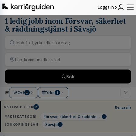
Logga in
1 ledig jobb inom Försvar, säkerhet
& räddningstjänst i Sävsjö
Sök
Ort
Yrke
1
1
AKTIVA FILTER
2
Rensa alla
Försvar, säkerhet & räddningstjänst
YRKESKATEGORI
Sävsjö
JÖNKÖPINGS LÄN