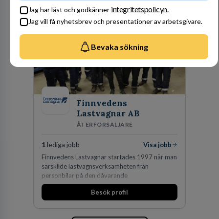
integritetspolicyn.
Jag har läst och godkänner
Jag vill få nyhetsbrev och presentationer av arbetsgivare.
Bevaka sökning
Finnvedens
Lastvagnar AB
ÅTERFÖRSÄLJARE
1
lediga jobb
Visa jobb
Finnvedens Lastvagnar startades 1997 när man
särskilde lastvagnsverksamheten från
personbilar på den dåvarande
huvudanläggningen i Värnamo. Sedan dess har
Besök profil
man expanderat kraftigt genom ett antal
förvärv i närliggande distrikt.Idag är bolaget
den största privata återförsäljaren av Volvo