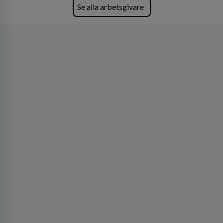
Lastvagnar och finns representerade på 20
Se alla arbetsgivare
orter i södra Sverige.