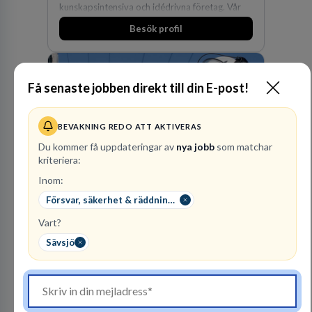
kunskapsintensiva och idédrivna företag. Vår
expertis inom IP-tillgångar har gett oss en
Besök profil
marknadsledande position. Våra klienter väljer
oss för den kompetens som krävs för att
skydda, utveckla och kommersialisera
företagets viktigaste tillgångar.
Få senaste jobben direkt till din E-post!
BEVAKNING REDO ATT AKTIVERAS
Du kommer få uppdateringar av
nya jobb
som matchar
kriteriera:
Vattenfall AB
Inom:
ENERGI
Försvar, säkerhet & räddningstjänst
305
lediga jobb
Visa jobb
Vart?
Hos oss på Vattenfall får du möjlighet att ta
Sävsjö
stegen som driver dig och utvecklingen framåt.
En av våra främsta utmaningar är att hitta nya,
effektiva och förnybara energikällor för
en hållbar framtid. För att lyckas behöver vi bli
fler medarbetare som vill göra skillnad.
Besök profil