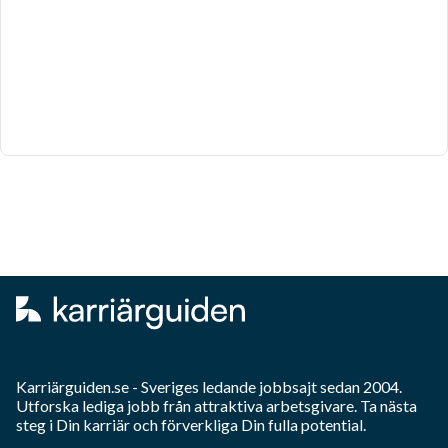
Karriärguiden.se - Sveriges ledande jobbsajt sedan 2004.
Utforska lediga jobb från attraktiva arbetsgivare. Ta nästa
steg i Din karriär och förverkliga Din fulla potential.