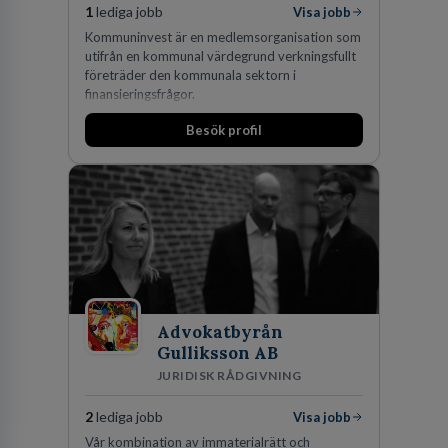
1
lediga jobb
Visa jobb
Kommuninvest är en medlemsorganisation som
utifrån en kommunal värdegrund verkningsfullt
företräder den kommunala sektorn i
finansieringsfrågor.
Besök profil
Advokatbyrån
Gulliksson AB
JURIDISK RÅDGIVNING
2
lediga jobb
Visa jobb
Vår kombination av immaterialrätt och