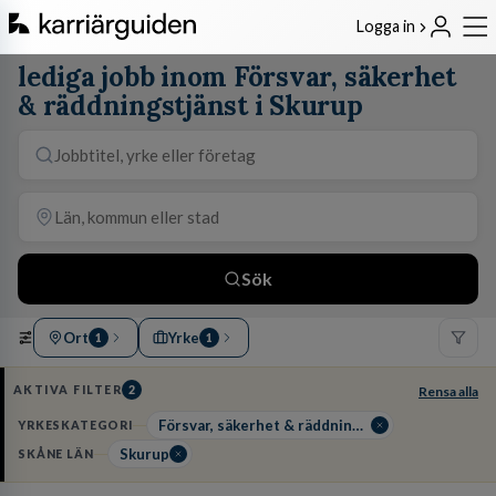
Logga in
lediga jobb inom Försvar, säkerhet
& räddningstjänst i Skurup
Sök
Ort
Yrke
1
1
AKTIVA FILTER
2
Rensa alla
Försvar, säkerhet & räddningstjänst
YRKESKATEGORI
Skurup
SKÅNE LÄN