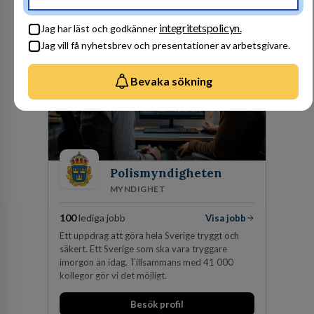
Amerika, Europa, Mellanöstern, Afrika, Asien
och Oceanien. Vi är specialister inom
Besök profil
integritetspolicyn.
affärsjuridikens alla områden och vi har några
Jag har läst och godkänner
av världens ledande bolag som klienter. Med
Jag vill få nyhetsbrev och presentationer av arbetsgivare.
fler än 450 jurister på fem kontor i Stockholm,
Köpenhamn, Århus, Oslo och Helsingfors kan vi
på DLA Piper erbjuda våra klienter en unik,
Bevaka sökning
effektiv och gränsöverskridande nordisk
expertis. På vårt kontor i centrala Stockholm är
vi idag drygt 240 medarbetare.
Polismyndigheten
MYNDIGHET
100
lediga jobb
Visa jobb
Ett uppdrag att göra hela Sverige tryggt och
säkert. Ett Sverige som ska vara tryggare
imorgon än idag. Tillsammans med 41 000
kollegor gör vi det möjligt.
Besök profil