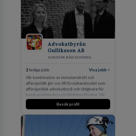
Advokatbyrån
Gulliksson AB
JURIDISK RÅDGIVNING
2
lediga jobb
Visa jobb
Vår kombination av immaterialrätt och
affärsjuridik gör oss till förstahandsvalet som
affärsjuridisk advokatbyrå och rådgivare för
kunskapsintensiva och idédrivna företag. Vår
expertis inom IP-tillgångar har gett oss en
Besök profil
marknadsledande position. Våra klienter väljer
oss för den kompetens som krävs för att
skydda, utveckla och kommersialisera
företagets viktigaste tillgångar.