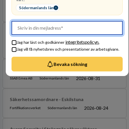
Gruppchef IT-säkerhet - Eskilstuna
Södermanlands län
2026-08-09
Fortifikationsverket
Södermanlands län
Avarn Security söker stationär väktare till
Katrineholm
integritetspolicyn.
Jag har läst och godkänner
2026-08-30
Avarn Security AB
Södermanlands län
Jag vill få nyhetsbrev och presentationer av arbetsgivare.
Bevaka sökning
SSAB - Arbetsmiljöingenjör
2026-08-31
SSAB Emea AB
Södermanlands län
Säkerhetssamordnare - Eskilstuna
2026-08-24
Fortifikationsverket
Södermanlands län
Avarn Security i Strängnäs söker väktare