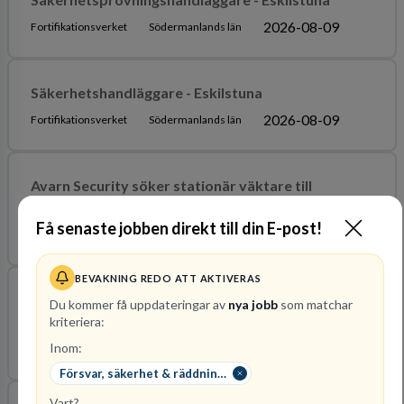
2026-08-09
Fortifikationsverket
Södermanlands län
Säkerhetshandläggare - Eskilstuna
2026-08-09
Fortifikationsverket
Södermanlands län
Avarn Security söker stationär väktare till
Eskilstuna
Få senaste jobben direkt till din E-post!
2026-08-30
Avarn Security AB
Södermanlands län
BEVAKNING REDO ATT AKTIVERAS
Utvecklingsingenjör/Specialist skyddsteknik
Du kommer få uppdateringar av
nya jobb
som matchar
UAS/C-UAS - Eskilstuna
kriteriera:
Inom:
2026-08-10
Fortifikationsverket
Södermanlands län
Försvar, säkerhet & räddningstjänst
Vart?