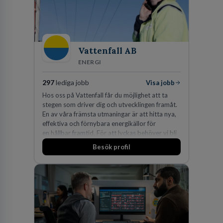
Vattenfall AB
ENERGI
297
lediga jobb
Visa jobb
Hos oss på Vattenfall får du möjlighet att ta
stegen som driver dig och utvecklingen framåt.
En av våra främsta utmaningar är att hitta nya,
effektiva och förnybara energikällor för
en hållbar framtid. För att lyckas behöver vi bli
fler medarbetare som vill göra skillnad.
Besök profil