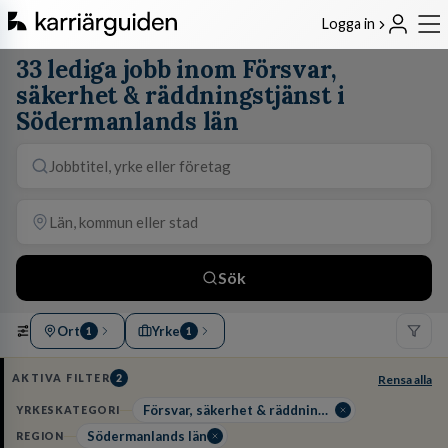
Logga in
33 lediga jobb inom Försvar,
säkerhet & räddningstjänst i
Södermanlands län
Sök
Ort
Yrke
1
1
AKTIVA FILTER
2
Rensa alla
Försvar, säkerhet & räddningstjänst
YRKESKATEGORI
Södermanlands län
REGION