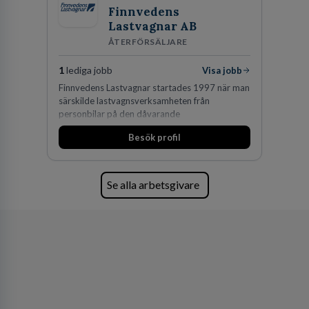
Finnvedens
Lastvagnar AB
ÅTERFÖRSÄLJARE
1
lediga jobb
Visa jobb
Finnvedens Lastvagnar startades 1997 när man
särskilde lastvagnsverksamheten från
personbilar på den dåvarande
huvudanläggningen i Värnamo. Sedan dess har
Besök profil
man expanderat kraftigt genom ett antal
förvärv i närliggande distrikt.Idag är bolaget
den största privata återförsäljaren av Volvo
Lastvagnar och finns representerade på 20
Se alla arbetsgivare
orter i södra Sverige.