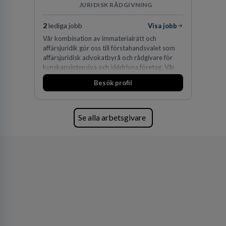
JURIDISK RÅDGIVNING
2
lediga jobb
Visa jobb
Vår kombination av immaterialrätt och
affärsjuridik gör oss till förstahandsvalet som
affärsjuridisk advokatbyrå och rådgivare för
kunskapsintensiva och idédrivna företag. Vår
expertis inom IP-tillgångar har gett oss en
Besök profil
marknadsledande position. Våra klienter väljer
oss för den kompetens som krävs för att
skydda, utveckla och kommersialisera
företagets viktigaste tillgångar.
Se alla arbetsgivare