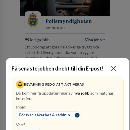
Polismyndigheten
MYNDIGHET
99
lediga jobb
Visa jobb
Ett uppdrag att göra hela Sverige tryggt och
säkert. Ett Sverige som ska vara tryggare
imorgon än idag. Tillsammans med 41 000
kollegor gör vi det möjligt.
Få senaste jobben direkt till din E-post!
Besök profil
BEVAKNING REDO ATT AKTIVERAS
Du kommer få uppdateringar av
nya jobb
som matchar
kriteriera:
Inom:
Försvar, säkerhet & räddningstjänst
Vart?