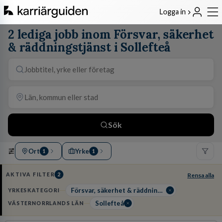
Logga in
2 lediga jobb inom Försvar, säkerhet
& räddningstjänst i Sollefteå
Sök
Ort
Yrke
1
1
AKTIVA FILTER
2
Rensa alla
Försvar, säkerhet & räddningstjänst
YRKESKATEGORI
Sollefteå
VÄSTERNORRLANDS LÄN