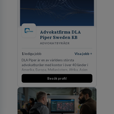
Advokatfirma DLA
Piper Sweden KB
ADVOKATBYRÅER
1
lediga jobb
Visa jobb
DLA Piper är en av världens största
advokatbyråer med kontor i över 40 länder i
Amerika, Europa, Mellanöstern, Afrika, Asien
och Oceanien. Vi är specialister inom
Besök profil
affärsjuridikens alla områden och vi har några
av världens ledande bolag som klienter. Med
fler än 450 jurister på fem kontor i Stockholm,
Köpenhamn, Århus, Oslo och Helsingfors kan vi
på DLA Piper erbjuda våra klienter en unik,
effektiv och gränsöverskridande nordisk
expertis. På vårt kontor i centrala Stockholm är
vi idag drygt 240 medarbetare.