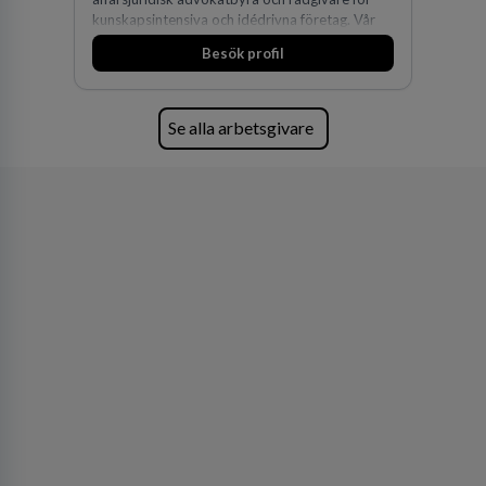
kunskapsintensiva och idédrivna företag. Vår
expertis inom IP-tillgångar har gett oss en
Besök profil
marknadsledande position. Våra klienter väljer
oss för den kompetens som krävs för att
skydda, utveckla och kommersialisera
företagets viktigaste tillgångar.
Se alla arbetsgivare