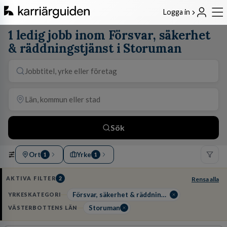
Logga in
1 ledig jobb inom Försvar, säkerhet
& räddningstjänst i Storuman
Sök
Ort
Yrke
1
1
AKTIVA FILTER
2
Rensa alla
Försvar, säkerhet & räddningstjänst
YRKESKATEGORI
Storuman
VÄSTERBOTTENS LÄN