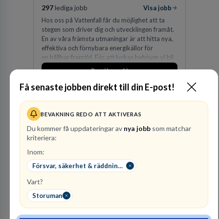
297
lediga jobb
Visa jobb
Hos oss på Vattenfall får du möjlighet att ta
stegen som driver dig och utvecklingen framåt.
En av våra främsta utmaningar är att hitta nya,
effektiva och förnybara energikällor för
en hållbar framtid. För att lyckas behöver vi bli
fler medarbetare som vill göra skillnad.
Besök profil
Få senaste jobben direkt till din E-post!
BEVAKNING REDO ATT AKTIVERAS
Du kommer få uppdateringar av
nya jobb
som matchar
kriteriera:
Inom:
Försvar, säkerhet & räddningstjänst
Advokatfirma DLA
Vart?
Piper Sweden KB
Storuman
ADVOKATBYRÅER
1
lediga jobb