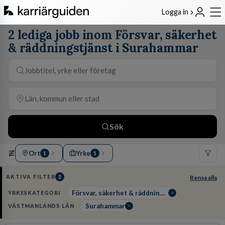
Logga in
2 lediga jobb inom Försvar, säkerhet
& räddningstjänst i Surahammar
Sök
Ort
Yrke
1
1
AKTIVA FILTER
2
Rensa alla
Försvar, säkerhet & räddningstjänst
YRKESKATEGORI
Surahammar
VÄSTMANLANDS LÄN