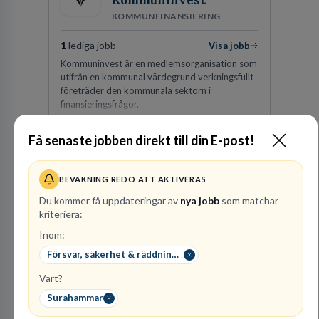
Kommuninvest
KOMMUNFINANSIERING
1
lediga jobb
Visa jobb
Kommuninvest är en medlemsorganisation som
utifrån en kommunal värdegrund verkningsfullt
företräder den kommunala sektorn i
finansieringsfrågor.
Besök profil
Få senaste jobben direkt till din E-post!
BEVAKNING REDO ATT AKTIVERAS
Du kommer få uppdateringar av
nya jobb
som matchar
kriteriera:
Inom:
Försvar, säkerhet & räddningstjänst
Vart?
Finnvedens
Surahammar
Lastvagnar AB
ÅTERFÖRSÄLJARE