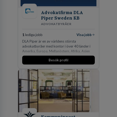
Advokatfirma DLA
Piper Sweden KB
ADVOKATBYRÅER
1
lediga jobb
Visa jobb
DLA Piper är en av världens största
advokatbyråer med kontor i över 40 länder i
Amerika, Europa, Mellanöstern, Afrika, Asien
och Oceanien. Vi är specialister inom
Besök profil
affärsjuridikens alla områden och vi har några
av världens ledande bolag som klienter. Med
fler än 450 jurister på fem kontor i Stockholm,
Köpenhamn, Århus, Oslo och Helsingfors kan vi
på DLA Piper erbjuda våra klienter en unik,
effektiv och gränsöverskridande nordisk
expertis. På vårt kontor i centrala Stockholm är
vi idag drygt 240 medarbetare.