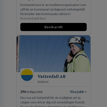
Kommuninvest är en medlemsorganisation som
utifrån en kommunal värdegrund verkningsfullt
företräder den kommunala sektorn i
finansieringsfrågor.
Besök profil
Vattenfall AB
ENERGI
296
lediga jobb
Visa jobb
Hos oss på Vattenfall får du möjlighet att ta
stegen som driver dig och utvecklingen framåt.
En av våra främsta utmaningar är att hitta nya,