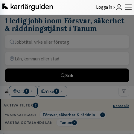
Logga in
1 ledig jobb inom Försvar, säkerhet
& räddningstjänst i Tanum
Sök
Ort
Yrke
1
1
AKTIVA FILTER
2
Rensa alla
Försvar, säkerhet & räddningstjänst
YRKESKATEGORI
Tanum
VÄSTRA GÖTALANDS LÄN