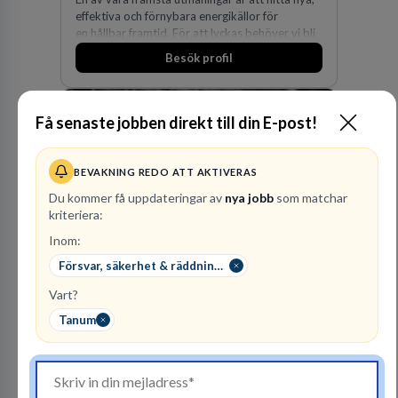
effektiva och förnybara energikällor för
en hållbar framtid. För att lyckas behöver vi bli
fler medarbetare som vill göra skillnad.
Besök profil
Få senaste jobben direkt till din E-post!
BEVAKNING REDO ATT AKTIVERAS
Du kommer få uppdateringar av
nya jobb
som matchar
kriteriera:
Advokatbyrån
Inom:
Gulliksson AB
Försvar, säkerhet & räddningstjänst
JURIDISK RÅDGIVNING
Vart?
2
lediga jobb
Visa jobb
Tanum
Vår kombination av immaterialrätt och
affärsjuridik gör oss till förstahandsvalet som
affärsjuridisk advokatbyrå och rådgivare för
kunskapsintensiva och idédrivna företag. Vår