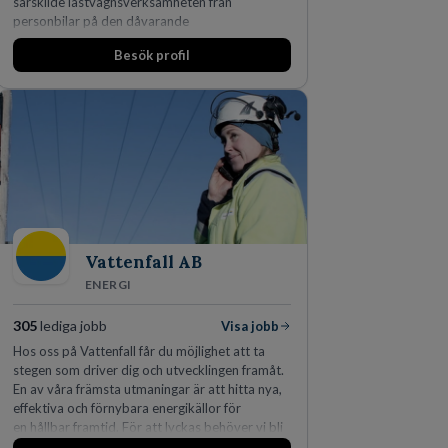
särskilde lastvagnsverksamheten från
personbilar på den dåvarande
huvudanläggningen i Värnamo. Sedan dess har
Besök profil
man expanderat kraftigt genom ett antal
förvärv i närliggande distrikt.Idag är bolaget
den största privata återförsäljaren av Volvo
Lastvagnar och finns representerade på 20
orter i södra Sverige.
Vattenfall AB
ENERGI
305
lediga jobb
Visa jobb
Hos oss på Vattenfall får du möjlighet att ta
stegen som driver dig och utvecklingen framåt.
En av våra främsta utmaningar är att hitta nya,
effektiva och förnybara energikällor för
en hållbar framtid. För att lyckas behöver vi bli
fler medarbetare som vill göra skillnad.