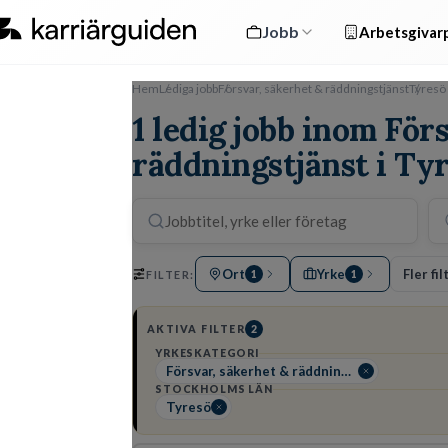
Jobb
Arbetsgivarp
Hem
Lediga jobb
Försvar, säkerhet & räddningstjänst
Tyresö
1 ledig jobb inom För
räddningstjänst i Ty
Ort
Yrke
Fler fil
FILTER:
1
1
AKTIVA FILTER
2
YRKESKATEGORI
Försvar, säkerhet & räddningstjänst
STOCKHOLMS LÄN
Tyresö