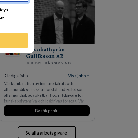
fler än 450 jurister på fem kontor i Stockholm,
Köpenhamn, Århus, Oslo och Helsingfors kan vi
icyn.
på DLA Piper erbjuda våra klienter en unik,
 av
effektiv och gränsöverskridande nordisk
expertis. På vårt kontor i centrala Stockholm är
vi idag drygt 240 medarbetare.
Advokatbyrån
Gulliksson AB
JURIDISK RÅDGIVNING
2
lediga jobb
Visa jobb
Vår kombination av immaterialrätt och
affärsjuridik gör oss till förstahandsvalet som
affärsjuridisk advokatbyrå och rådgivare för
kunskapsintensiva och idédrivna företag. Vår
expertis inom IP-tillgångar har gett oss en
Besök profil
marknadsledande position. Våra klienter väljer
oss för den kompetens som krävs för att
skydda, utveckla och kommersialisera
företagets viktigaste tillgångar.
Se alla arbetsgivare