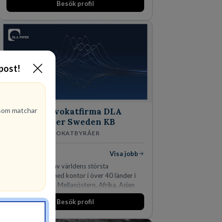
Besök profil
-post!
om matchar
Advokatfirma DLA
Piper Sweden KB
ADVOKATBYRÅER
1
lediga jobb
Visa jobb
DLA Piper är en av världens största
advokatbyråer med kontor i över 40 länder i
Amerika, Europa, Mellanöstern, Afrika, Asien
och Oceanien. Vi är specialister inom
Besök profil
affärsjuridikens alla områden och vi har några
av världens ledande bolag som klienter. Med