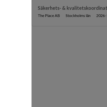
Säkerhets- & kvalitetskoordinat
The Place AB
Stockholms län
2026-