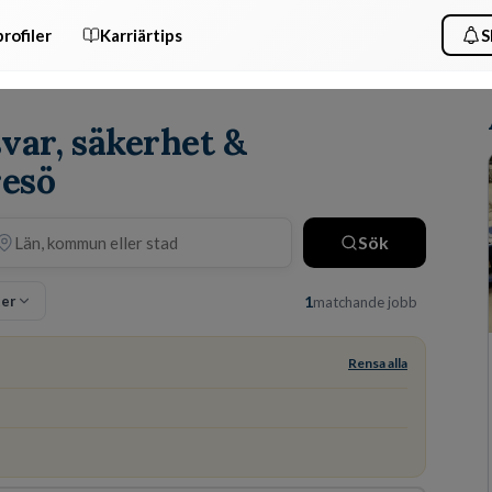
rofiler
Karriärtips
S
svar, säkerhet &
resö
Sök
ter
1
matchande jobb
Rensa alla