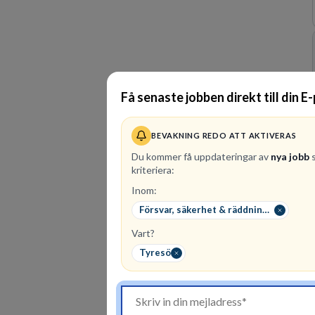
Få senaste jobben direkt till din E
BEVAKNING REDO ATT AKTIVERAS
Du kommer få uppdateringar av
nya jobb
s
kriteriera:
Inom:
Försvar, säkerhet & räddningstjänst
Vart?
Tyresö