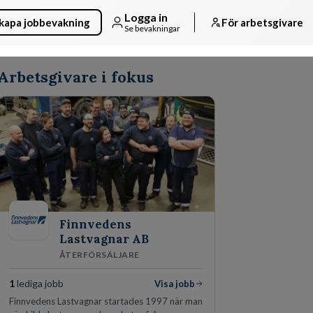
Logga in
kapa jobbevakning
För arbetsgivare
Se bevakningar
Arbetsgivare i fokus
Finnvedens
Lastvagnar AB
ÅTERFÖRSÄLJARE
1
lediga jobb
Visa jobb
Finnvedens Lastvagnar startades 1997 när man