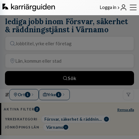
Logga in
lediga jobb inom Försvar, säkerhet
& räddningstjänst i Värnamo
Sök
Ort
Yrke
1
1
AKTIVA FILTER
2
Rensa alla
Försvar, säkerhet & räddningstjänst
YRKESKATEGORI
Värnamo
JÖNKÖPINGS LÄN