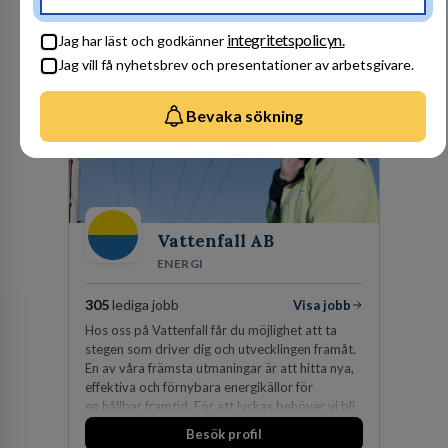
Besök profil
integritetspolicyn.
Jag har läst och godkänner
Jag vill få nyhetsbrev och presentationer av arbetsgivare.
Bevaka sökning
Vattenfall AB
ENERGI
305
lediga jobb
Visa jobb
Hos oss på Vattenfall får du möjlighet att ta
stegen som driver dig och utvecklingen framåt.
En av våra främsta utmaningar är att hitta nya,
effektiva och förnybara energikällor för
en hållbar framtid. För att lyckas behöver vi bli
fler medarbetare som vill göra skillnad.
Besök profil