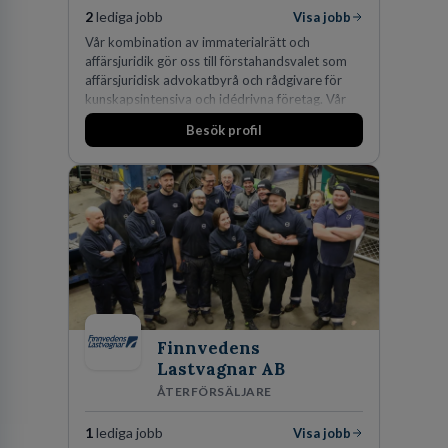
2
lediga jobb
Visa jobb
Vår kombination av immaterialrätt och
affärsjuridik gör oss till förstahandsvalet som
affärsjuridisk advokatbyrå och rådgivare för
kunskapsintensiva och idédrivna företag. Vår
expertis inom IP-tillgångar har gett oss en
Besök profil
marknadsledande position. Våra klienter väljer
oss för den kompetens som krävs för att
skydda, utveckla och kommersialisera
företagets viktigaste tillgångar.
Finnvedens
Lastvagnar AB
ÅTERFÖRSÄLJARE
1
lediga jobb
Visa jobb