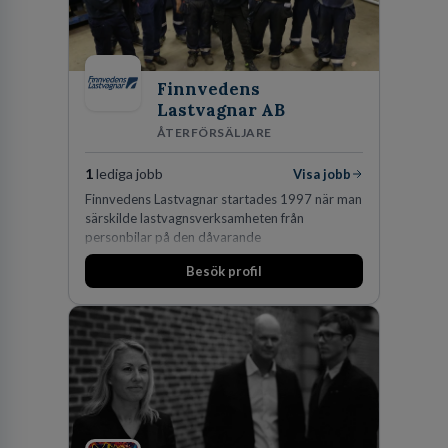
Finnvedens
Lastvagnar AB
ÅTERFÖRSÄLJARE
1
lediga jobb
Visa jobb
Finnvedens Lastvagnar startades 1997 när man
särskilde lastvagnsverksamheten från
personbilar på den dåvarande
huvudanläggningen i Värnamo. Sedan dess har
Besök profil
man expanderat kraftigt genom ett antal
förvärv i närliggande distrikt.Idag är bolaget
den största privata återförsäljaren av Volvo
Lastvagnar och finns representerade på 20
orter i södra Sverige.