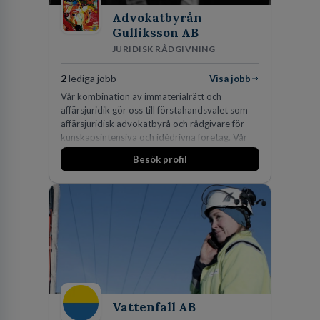
Advokatbyrån
Gulliksson AB
JURIDISK RÅDGIVNING
2
lediga jobb
Visa jobb
Vår kombination av immaterialrätt och
affärsjuridik gör oss till förstahandsvalet som
affärsjuridisk advokatbyrå och rådgivare för
kunskapsintensiva och idédrivna företag. Vår
expertis inom IP-tillgångar har gett oss en
Besök profil
marknadsledande position. Våra klienter väljer
oss för den kompetens som krävs för att
skydda, utveckla och kommersialisera
företagets viktigaste tillgångar.
Vattenfall AB