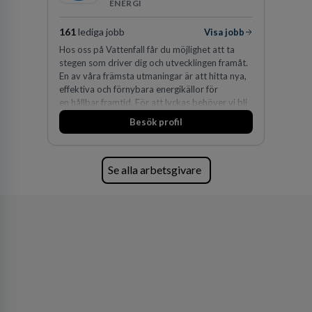
ENERGI
161
lediga jobb
Visa jobb
Hos oss på Vattenfall får du möjlighet att ta
stegen som driver dig och utvecklingen framåt.
En av våra främsta utmaningar är att hitta nya,
effektiva och förnybara energikällor för
en hållbar framtid. För att lyckas behöver vi bli
fler medarbetare som vill göra skillnad.
Besök profil
Se alla arbetsgivare