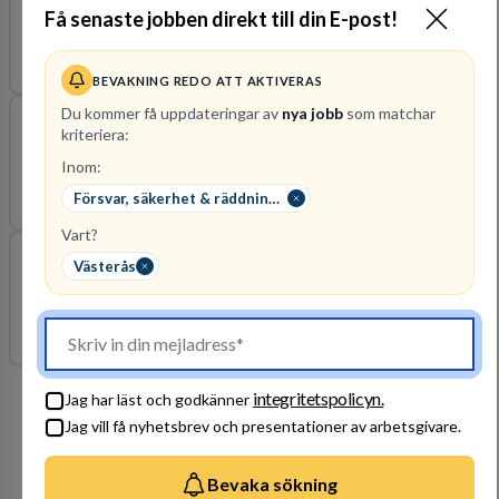
Få senaste jobben direkt till din E-post!
Cybersecurity Engineer
2026-11-20
Hitachi Energy Sweden AB
Västmanlands län
BEVAKNING REDO ATT AKTIVERAS
Du kommer få uppdateringar av
nya jobb
som matchar
kriteriera:
Global Chief Information Security Officer (CISO)
Inom:
Westermo Network Technologies AB
Västmanlands län
2026-11-02
Försvar, säkerhet & räddningstjänst
Vart?
Västerås
Deltidsbrandman Skultuna
RÄDDNINGSTJÄNSTEN MÄLARDALEN
Västmanlands län
2026-08-31
integritetspolicyn.
Jag har läst och godkänner
Arbetsgivare i fokus
Jag vill få nyhetsbrev och presentationer av arbetsgivare.
Bevaka sökning