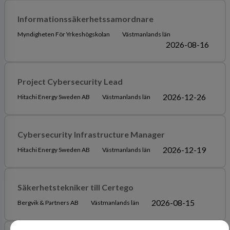
Informationssäkerhetssamordnare
Myndigheten För Yrkeshögskolan
Västmanlands län
2026-08-16
Project Cybersecurity Lead
2026-12-26
Hitachi Energy Sweden AB
Västmanlands län
Cybersecurity Infrastructure Manager
2026-12-19
Hitachi Energy Sweden AB
Västmanlands län
Säkerhetstekniker till Certego
2026-08-15
Bergvik & Partners AB
Västmanlands län