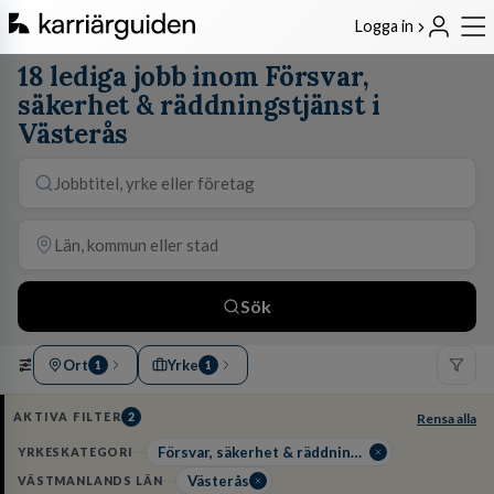
Logga in
18 lediga jobb inom Försvar,
säkerhet & räddningstjänst i
Västerås
Sök
Ort
Yrke
1
1
AKTIVA FILTER
2
Rensa alla
Försvar, säkerhet & räddningstjänst
YRKESKATEGORI
Västerås
VÄSTMANLANDS LÄN