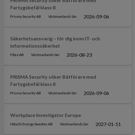
PRISMA Security söker Båtförare med
Fartygsbefäl klass 8
2026-09-06
Prisma Security AB
Västmanlands län
Säkerhetsansvarig – för dig inom IT- och
informationssäkerhet
2026-08-23
Fibra AB
Västmanlands län
PRISMA Security söker Båtförare med
Fartygsbefäl klass 8
2026-09-06
Prisma Security AB
Västmanlands län
Workplace Investigator Europe
2027-01-11
Hitachi Energy Sweden AB
Västmanlands län