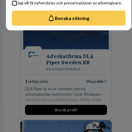
Jag vill få nyhetsbrev och presentationer av arbetsgivare.
Bevaka sökning
Advokatfirma DLA
Piper Sweden KB
ADVOKATBYRÅER
1
lediga jobb
Visa jobb
DLA Piper är en av världens största
advokatbyråer med kontor i över 40 länder i
Amerika, Europa, Mellanöstern, Afrika, Asien
och Oceanien. Vi är specialister inom
Besök profil
affärsjuridikens alla områden och vi har några
av världens ledande bolag som klienter. Med
fler än 450 jurister på fem kontor i Stockholm,
Köpenhamn, Århus, Oslo och Helsingfors kan vi