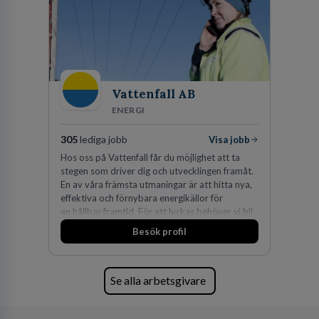
på DLA Piper erbjuda våra klienter en unik,
effektiv och gränsöverskridande nordisk
expertis. På vårt kontor i centrala Stockholm är
vi idag drygt 240 medarbetare.
Vattenfall AB
ENERGI
305
lediga jobb
Visa jobb
Hos oss på Vattenfall får du möjlighet att ta
stegen som driver dig och utvecklingen framåt.
En av våra främsta utmaningar är att hitta nya,
effektiva och förnybara energikällor för
en hållbar framtid. För att lyckas behöver vi bli
fler medarbetare som vill göra skillnad.
Besök profil
Se alla arbetsgivare