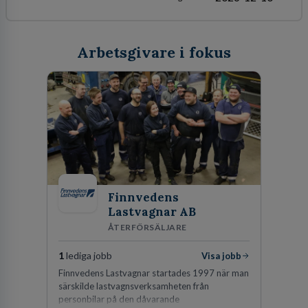
Arbetsgivare i fokus
Finnvedens
Lastvagnar AB
ÅTERFÖRSÄLJARE
1
lediga jobb
Visa jobb
Finnvedens Lastvagnar startades 1997 när man
särskilde lastvagnsverksamheten från
personbilar på den dåvarande