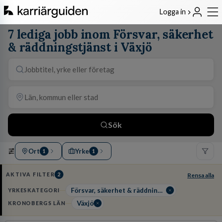
Logga in
7 lediga jobb inom Försvar, säkerhet
& räddningstjänst i Växjö
Sök
Ort
Yrke
1
1
AKTIVA FILTER
2
Rensa alla
Försvar, säkerhet & räddningstjänst
YRKESKATEGORI
Växjö
KRONOBERGS LÄN