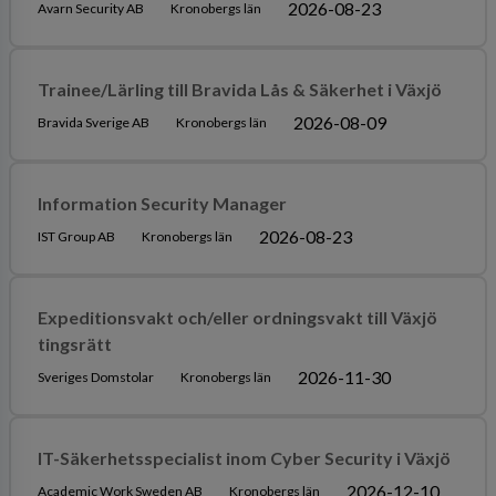
2026-08-23
Avarn Security AB
Kronobergs län
Trainee/Lärling till Bravida Lås & Säkerhet i Växjö
2026-08-09
Bravida Sverige AB
Kronobergs län
Information Security Manager
2026-08-23
IST Group AB
Kronobergs län
Expeditionsvakt och/eller ordningsvakt till Växjö
tingsrätt
2026-11-30
Sveriges Domstolar
Kronobergs län
IT-Säkerhetsspecialist inom Cyber Security i Växjö
2026-12-10
Academic Work Sweden AB
Kronobergs län