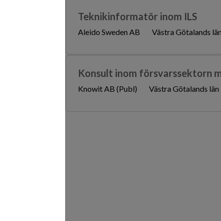
Teknikinformatör inom ILS
Aleido Sweden AB
Västra Götalands lä
Konsult inom försvarssektorn 
Knowit AB (Publ)
Västra Götalands län