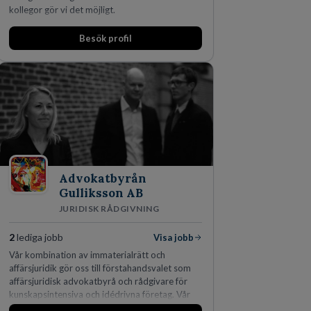
kollegor gör vi det möjligt.
Besök profil
Advokatbyrån
Gulliksson AB
JURIDISK RÅDGIVNING
2
lediga jobb
Visa jobb
Vår kombination av immaterialrätt och
affärsjuridik gör oss till förstahandsvalet som
affärsjuridisk advokatbyrå och rådgivare för
kunskapsintensiva och idédrivna företag. Vår
expertis inom IP-tillgångar har gett oss en