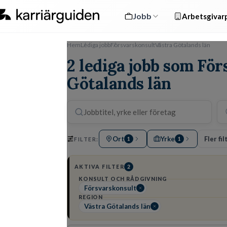
Jobb
Arbetsgivarp
Hem
Lediga jobb
Försvarskonsult
Västra Götalands län
2 lediga jobb som För
Götalands län
Ort
Yrke
Fler fil
FILTER:
1
1
AKTIVA FILTER
2
KONSULT OCH RÅDGIVNING
Försvarskonsult
REGION
Västra Götalands län