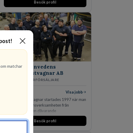
Besök profil
marknadsledande position. Våra klienter väljer
oss för den kompetens som krävs för att
skydda, utveckla och kommersialisera
företagets viktigaste tillgångar.
-post!
om matchar
Finnvedens
Lastvagnar AB
ÅTERFÖRSÄLJARE
1
lediga jobb
Visa jobb
Finnvedens Lastvagnar startades 1997 när man
särskilde lastvagnsverksamheten från
personbilar på den dåvarande
huvudanläggningen i Värnamo. Sedan dess har
Besök profil
man expanderat kraftigt genom ett antal
förvärv i närliggande distrikt.Idag är bolaget