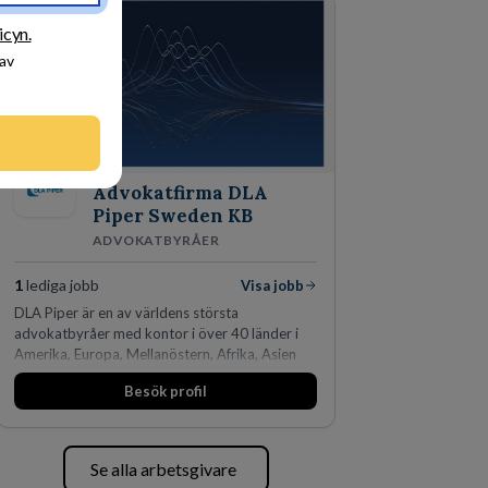
den största privata återförsäljaren av Volvo
Lastvagnar och finns representerade på 20
icyn.
orter i södra Sverige.
 av
Advokatfirma DLA
Piper Sweden KB
ADVOKATBYRÅER
1
lediga jobb
Visa jobb
DLA Piper är en av världens största
advokatbyråer med kontor i över 40 länder i
Amerika, Europa, Mellanöstern, Afrika, Asien
och Oceanien. Vi är specialister inom
Besök profil
affärsjuridikens alla områden och vi har några
av världens ledande bolag som klienter. Med
fler än 450 jurister på fem kontor i Stockholm,
Köpenhamn, Århus, Oslo och Helsingfors kan vi
Se alla arbetsgivare
på DLA Piper erbjuda våra klienter en unik,