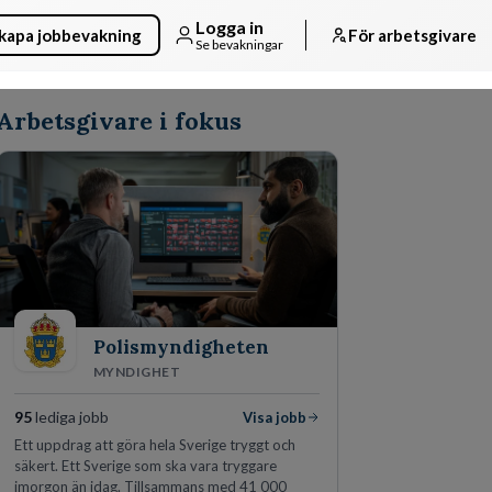
Logga in
kapa jobbevakning
För arbetsgivare
Se bevakningar
Arbetsgivare i fokus
Polismyndigheten
MYNDIGHET
95
lediga jobb
Visa jobb
Ett uppdrag att göra hela Sverige tryggt och
säkert. Ett Sverige som ska vara tryggare
imorgon än idag. Tillsammans med 41 000