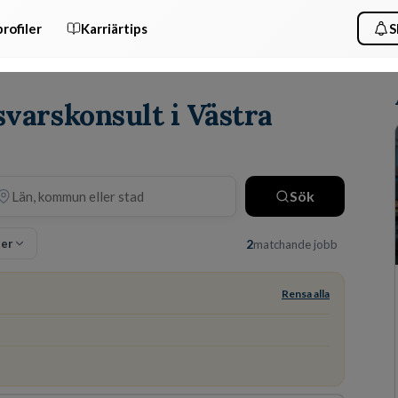
rofiler
Karriärtips
S
svarskonsult i Västra
Sök
ter
2
matchande jobb
Rensa alla